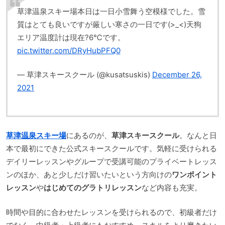
草津温泉スキー場本日は一日小雪舞う空模様でした。雪
質はとても良いですが厳しい寒さの一日です(>_<)天狗
エリア温度計は現在?6℃です。
pic.twitter.com/DRyHubPFQ0
— 草津スキースクール (@kusatsuskis)
December 26,
2021
草津温泉スキー場
にあるのが、
草津スキースクール
。なんと日
本で最初にできた公式スキースクールです。気軽に受けられる
デイリーレッスンやグループで受講可能のプライベートレッス
ンのほか、あと少しだけ習いたいという方向けの
ワンポイント
レッスン
や
はじめてのグラトリレッスン
など内容も充実。
時間や目的に合わせたレッスンを受けられるので、初級者だけ