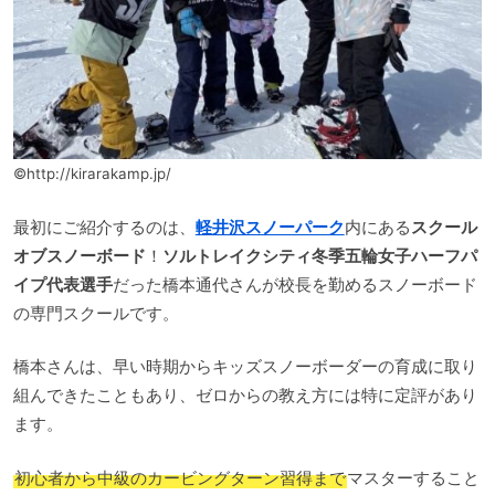
©http://kirarakamp.jp/
最初にご紹介するのは、
軽井沢スノーパーク
内にある
スクール
オブスノーボード
！
ソルトレイクシティ冬季五輪女子ハーフパ
イプ代表選手
だった橋本通代さんが校長を勤めるスノーボード
の専門スクールです。
橋本さんは、早い時期からキッズスノーボーダーの育成に取り
組んできたこともあり、ゼロからの教え方には特に定評があり
ます。
初心者から中級のカービングターン習得まで
マスターすること