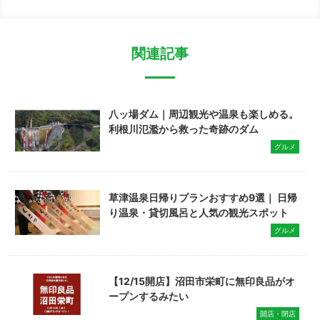
関連記事
八ッ場ダム｜周辺観光や温泉も楽しめる。
利根川氾濫から救った奇跡のダム
グルメ
草津温泉日帰りプランおすすめ9選｜ 日帰
り温泉・貸切風呂と人気の観光スポット
グルメ
【12/15開店】沼田市栄町に無印良品がオ
ープンするみたい
開店・閉店