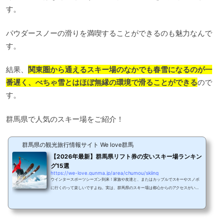
す。
パウダースノーの滑りを満喫することができるのも魅力なんで
す。
結果、
関東圏から通えるスキー場のなかでも春雪になるのが一
番遅く、べちゃ雪とはほぼ無縁の環境で滑ることができる
ので
す。
群馬県で人気のスキー場をご紹介！
群馬県の観光旅行情報サイト We love群馬
【2026年最新】群馬県リフト券の安いスキー場ランキン
グ15選
https://we-love.gunma.jp/area/chumou/skiing
ウインタースポーツシーズン到来！家族や友達と、またはカップルでスキーやスノボ
に行くのって楽しいですよね。実は、群馬県のスキー場は都心からのアクセスがいい
んです！標高が高いスキー場が多いので、良質なパウダースノーの中でウインタース
ポーツを楽しむことができ、中には11月下旬からゴールデンウィークまで楽しめると
ころも。ただ、群馬県には20箇所以上ものスキー場があり、ひとつひとつ調べるのは