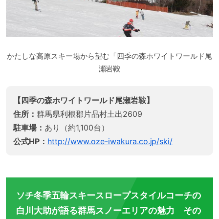
かたしな高原スキー場から望む「四季の森ホワイトワールド尾
瀬岩鞍
【四季の森ホワイトワールド尾瀬岩鞍】
住所：
群馬県利根郡片品村土出2609
駐車場：
あり（約1,100台）
公式HP：
http://www.oze-iwakura.co.jp/ski/
ソチ冬季五輪スキースロープスタイルコーチの
白川大助が語る群馬スノーエリアの魅力 その