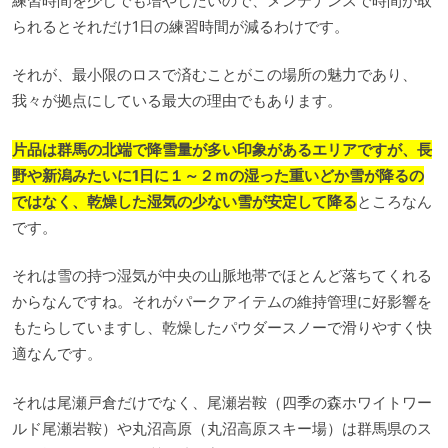
練習時間を少しでも増やしたいので、メンテナンスで時間が取
られるとそれだけ1日の練習時間が減るわけです。
それが、最小限のロスで済むことがこの場所の魅力であり、
我々が拠点にしている最大の理由でもあります。
片品は群馬の北端で降雪量が多い印象があるエリアですが、長
野や新潟みたいに1日に１～２ｍの湿った重いどか雪が降るの
ではなく、乾燥した湿気の少ない雪が安定して降る
ところなん
です。
それは雪の持つ湿気が中央の山脈地帯でほとんど落ちてくれる
からなんですね。それがパークアイテムの維持管理に好影響を
もたらしていますし、乾燥したパウダースノーで滑りやすく快
適なんです。
それは尾瀬戸倉だけでなく、尾瀬岩鞍（四季の森ホワイトワー
ルド尾瀬岩鞍）や丸沼高原（丸沼高原スキー場）は群馬県のス