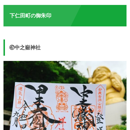
下仁田町の御朱印
㊼中之嶽神社