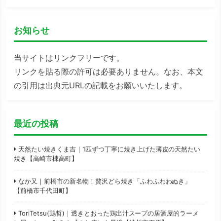
お知らせ
当サイトはリンクフリーです。
リンクを貼る際の許可は必要ありません。なお、本文
の引用は出典元URLの記載をお願いいたします。
最近の投稿
天然たい焼きくま吉｜1匹ずつ丁寧に焼き上げた薄皮の天然たい
焼き【高崎市棟高町】
なか又｜前橋市の新名物！贅沢どら焼き「ふわふわわぬき」
【前橋市千代田町】
ToriTetsu(鶏哲)｜透きとおった鶏出汁スープの居酒屋的ラーメ