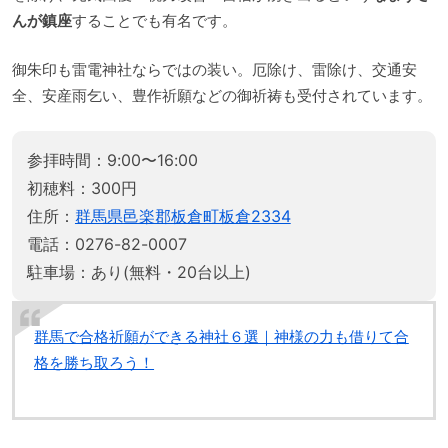
んが鎮座
することでも有名です。
御朱印も雷電神社ならではの装い。厄除け、雷除け、交通安
全、安産雨乞い、豊作祈願などの御祈祷も受付されています。
参拝時間：9:00〜16:00
初穂料：300円
住所：
群馬県邑楽郡板倉町板倉2334
電話：0276-82-0007
駐車場：あり(無料・20台以上)
群馬で合格祈願ができる神社６選｜神様の力も借りて合
格を勝ち取ろう！