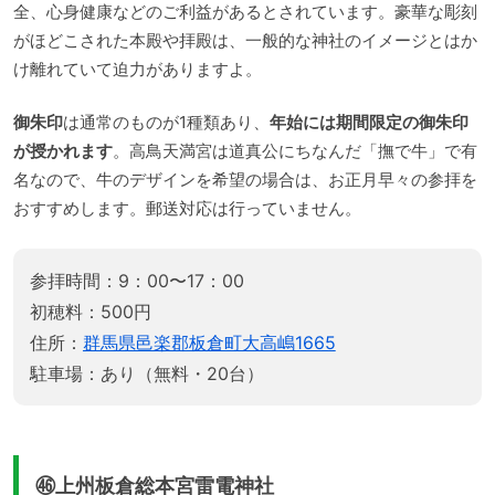
全、心身健康などのご利益があるとされています。豪華な彫刻
がほどこされた本殿や拝殿は、一般的な神社のイメージとはか
け離れていて迫力がありますよ。
御朱印
は通常のものが1種類あり、
年始には期間限定の御朱印
が授かれます
。高鳥天満宮は道真公にちなんだ「撫で牛」で有
名なので、牛のデザインを希望の場合は、お正月早々の参拝を
おすすめします。郵送対応は行っていません。
参拝時間：9：00〜17：00
初穂料：500円
住所：
群馬県邑楽郡板倉町大高嶋1665
駐車場：あり（無料・20台）
㊻上州板倉総本宮雷電神社