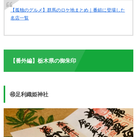
【孤独のグルメ】群馬のロケ地まとめ｜番組に登場した
名店一覧
【番外編】栃木県の御朱印
㊽足利織姫神社