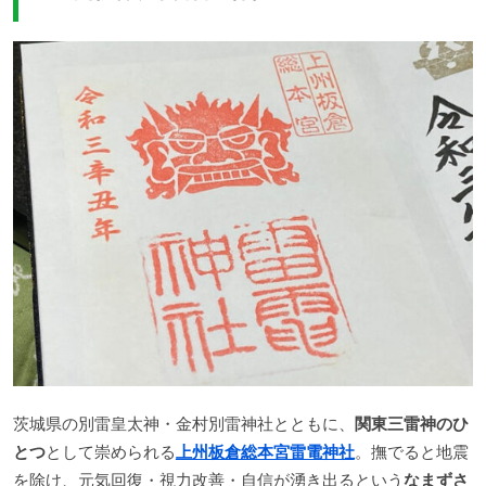
茨城県の別雷皇太神・金村別雷神社とともに、
関東三雷神のひ
とつ
として崇められる
上州板倉総本宮雷電神社
。撫でると地震
を除け、元気回復・視力改善・自信が湧き出るという
なまずさ