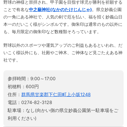
野球の神様と崇拝され、甲子園を目指す球児が勝利を祈願する
ことで有名な
中之嶽神社(なかのたけじんじゃ)
。県立妙義公園
の一角にある神社で、人気の剣で厄を払い、福を招く妙義山日
本一のだいこく様がシンボルです。御朱印は通常のもの以外に
も、毎月限定の御朱印など数種類そろっています。
野球以外のスポーツや運気アップのご利益もあるといわれ、だ
いこく様以外にも、社殿やご神木、ご神体など見ごたえある神
社です。
参拝時間：9:00～17:00
初穂料：600円
住所：
群馬県甘楽郡下仁田町上小坂1248
電話：0274-82-3128
駐車場：なし(向かい側の県立妙義公園第一駐車場をご
利用ください)