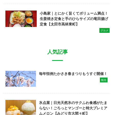
小島家｜とにかく旨くてボリューム満点！
生姜焼き定食と手のひらサイズの竜田揚げ
定食【太田市高林東町】
グルメ
人気記事
毎年恒例たかさき春まつりもうすぐ開催！
観光
氷点屋｜日光天然氷のサクふわ食感がたま
らない！ごろっとマンゴーと特大プレミア
ムメロン【みどり市大間々町】