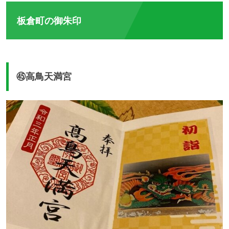
板倉町の御朱印
㊺高鳥天満宮