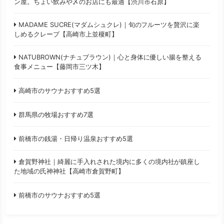
ン屋。ちょい飲みや〆のお店にも最適【渋川市石原】
MADAME SUCRE(マダムシュクレ)｜旬のフルーツを贅沢に楽
しめるクレープ【高崎市上並榎町】
NATUBROWN(ナチュブラウン)｜心と身体に優しい腸を整える
食事メニュー【藤岡市三ツ木】
高崎市のサウナおすすめ5選
群馬県の牧場おすすめ7選
前橋市の銭湯・日帰り温泉おすすめ5選
倉賀野神社｜綺麗に手入れされた境内に多くの境内社が鎮座し
た地域の氏神神社【高崎市倉賀野町】
前橋市のサウナおすすめ5選