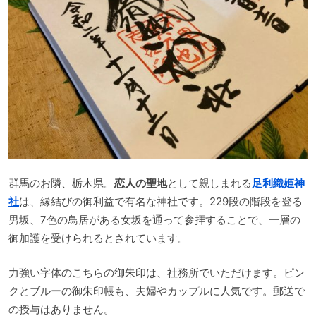
群馬のお隣、栃木県。
恋人の聖地
として親しまれる
足利織姫神
社
は、縁結びの御利益で有名な神社です。229段の階段を登る
男坂、7色の鳥居がある女坂を通って参拝することで、一層の
御加護を受けられるとされています。
力強い字体のこちらの御朱印は、社務所でいただけます。ピン
クとブルーの御朱印帳も、夫婦やカップルに人気です。郵送で
の授与はありません。