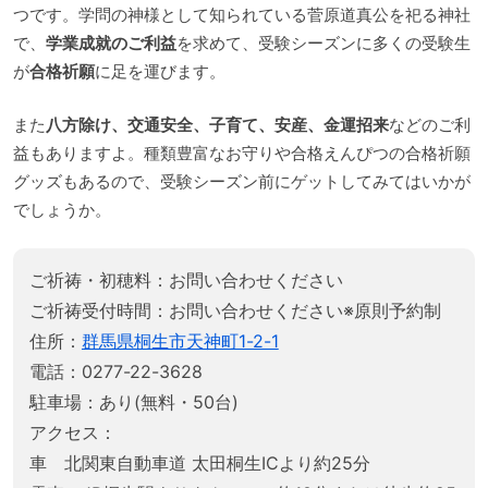
つです。学問の神様として知られている菅原道真公を祀る神社
で、
学業成就のご利益
を求めて、受験シーズンに多くの受験生
が
合格祈願
に足を運びます。
また
八方除け、交通安全、子育て、安産、金運招来
などのご利
益もありますよ。種類豊富なお守りや合格えんぴつの合格祈願
グッズもあるので、受験シーズン前にゲットしてみてはいかが
でしょうか。
ご祈祷・初穂料：お問い合わせください
ご祈祷受付時間：お問い合わせください※原則予約制
住所：
群馬県桐生市天神町1-2-1
電話：0277-22-3628
駐車場：あり(無料・50台)
アクセス：
車 北関東自動車道 太田桐生ICより約25分