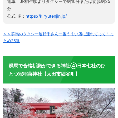
電車 JR桐生駅よりタクシーで約10分または徒歩約25
分
公式HP：
https://kiryutenjin.jp/
＞＞群馬のタクシー運転手さん一番うまい店に連れてって！ま
とめ25選
群馬で合格祈願ができる神社④日本七社のひ
とつ冠稲荷神社【太田市細谷町】