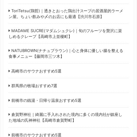
ToriTetsu(鶏哲)｜透きとおった鶏出汁スープの居酒屋的ラーメ
ン屋。ちょい飲みや〆のお店にも最適【渋川市石原】
MADAME SUCRE(マダムシュクレ)｜旬のフルーツを贅沢に楽
しめるクレープ【高崎市上並榎町】
NATUBROWN(ナチュブラウン)｜心と身体に優しい腸を整える
食事メニュー【藤岡市三ツ木】
高崎市のサウナおすすめ5選
群馬県の牧場おすすめ7選
前橋市の銭湯・日帰り温泉おすすめ5選
倉賀野神社｜綺麗に手入れされた境内に多くの境内社が鎮座し
た地域の氏神神社【高崎市倉賀野町】
前橋市のサウナおすすめ5選