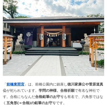
「
前橋東照宮
」は、前橋公園内に鎮座し
徳川家康公や菅原道真
公
が祀られています。
学問の神様、合格祈願
で有名な神社で
す。合格にちなんだ
合格鉛筆のお守り
も有名で、六角形ではな
く
五角形(＝合格)の鉛筆のお守り
です。