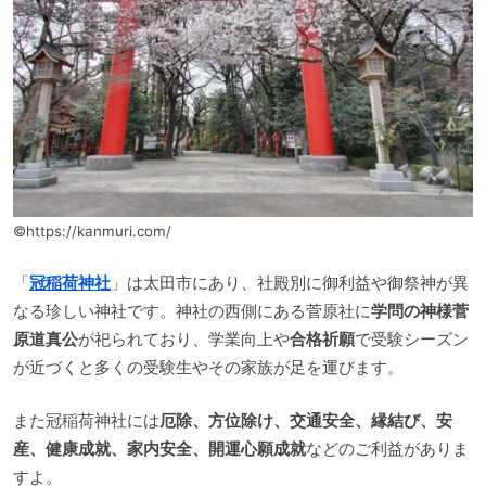
©https://kanmuri.com/
「
冠稲荷神社
」は太田市にあり、社殿別に御利益や御祭神が異
なる珍しい神社です。神社の西側にある菅原社に
学問の神様菅
原道真公
が祀られており、学業向上や
合格祈願
で受験シーズン
が近づくと多くの受験生やその家族が足を運びます。
また冠稲荷神社には
厄除、方位除け、交通安全、縁結び、安
産、健康成就、家内安全、開運心願成就
などのご利益がありま
すよ。