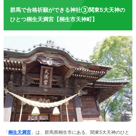
群馬で合格祈願ができる神社③関東5大天神の
ひとつ桐生天満宮【桐生市天神町】
「
桐生天満宮
」は、群馬県桐生市にある、関東5大天神のひと