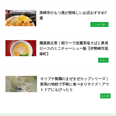
高崎市のもつ煮が美味しいお店おすすめ7
選
ここから近い
麺屋麻左香｜朝ラーで淡麗系塩そばと豚肩
ロースのミニチャーシュー飯【伊勢崎市韮
塚町】
グルメ
キリブチ製麺のまぜまぜカップシリーズ｜
群馬の地粉で手軽に食べきりサイズ！アウ
トドアにもぴったり
お土産