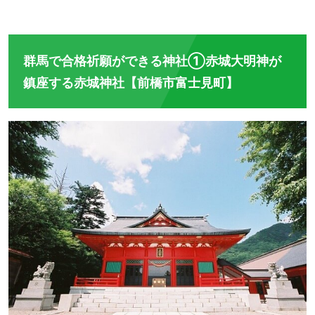
群馬で合格祈願ができる神社①赤城大明神が
鎮座する赤城神社【前橋市富士見町】