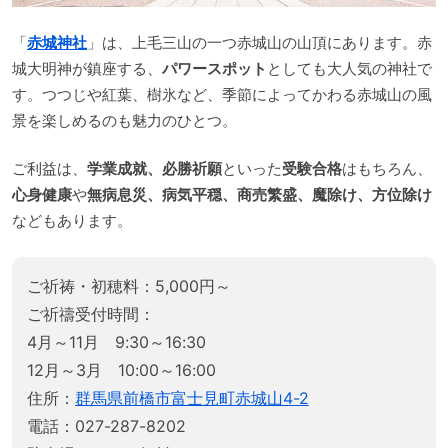
「
赤城神社
」は、上毛三山の一つ赤城山の山頂にあります。赤
城大明神が鎮座する、
パワースポット
としても大人気の神社で
す。つつじや紅葉、樹氷など、季節によってかわる赤城山の風
景を楽しめるのも魅力のひとつ。
ご利益は、
学業成就、必勝祈願
といった
受験合格
はもちろん、
心身健康
や
無病息災、病気平穏、商売繁盛、魔除け、方位除け
などもあります。
ご祈祷・初穂料：5,000円～
ご祈禱受付時間：
4月～11月 9:30～16:30
12月～3月 10:00～16:00
住所：
群馬県前橋市富士見町赤城山4-2
電話：027-287-8202