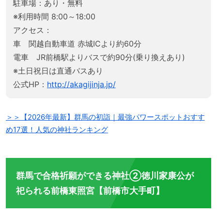
駐車場：あり・無料
※利用時間 8:00～18:00
アクセス：
車 関越自動車道 赤城ICより約60分
電車 JR前橋駅よりバスで約90分(乗り換えあり)
※土日祝日は直通バスあり
公式HP：
http://akagijinja.jp/
＞＞【2026年最新】群馬の初詣｜最強パワースポットおすす
め17選！人気の神社ランキング
群馬で合格祈願ができる神社②徳川家康公が
祀られる前橋東照宮【前橋市大手町】