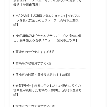
最適【渋川市石原】
MADAME SUCRE(マダムシュクレ)｜旬のフル
ーツを贅沢に楽しめるクレープ【高崎市上並榎
町】
NATUBROWN(ナチュブラウン)｜心と身体に優
しい腸を整える食事メニュー【藤岡市三ツ木】
高崎市のサウナおすすめ5選
群馬県の牧場おすすめ7選
前橋市の銭湯・日帰り温泉おすすめ5選
倉賀野神社｜綺麗に手入れされた境内に多くの
境内社が鎮座した地域の氏神神社【高崎市倉賀野
町】
前橋市のサウナおすすめ5選