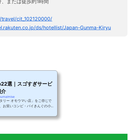
分、または徒歩約1時間
/travel/cit_102120000/
el.rakuten.co.jp/ds/hotellist/Japan-Gunma-Kiryu
22選｜スゴすぎサービ
紹介
oumaimise
タリー オモウマい店」をご存じで
、お笑いコンビ・バイきんぐの小峠
「おもてなしすぎ」「サービスが独
される番組です。当然われらが群馬
ウマい店の番組内で紹介された群馬
紹介されるのではないか？」と期待
す。オモウマい店とは？ウマい！安
..