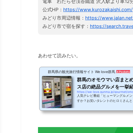
電車 わたらせ渓谷鐵道 沢入駅より車12
公式HP：
https://www.kurozakaishi.com/
みどり市周辺情報：
https://www.jalan.net
みどり市で宿を探す：
https://search.trav
あわせて読みたい。
群馬県の観光旅行情報サイト We love群馬
4 Pockets
群馬のオモウマい店まとめ
ス店の絶品グルメを一挙
https://we-love.gunma.jp/gourmet/om
人気テレビ番組「ヒューマングルメン
すか？お笑いタレントのヒロミさんと
英二さんが司会を務める、全国にある
特でおもしろい」飲食店が次々と発掘
のお店も多数紹介されています！オモ
のオモウマい店、さらに「今後番組で
されるオモウマそうな店をご紹介しま
い！は当たり前。全国のサービス過剰で.