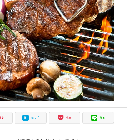
保存
はてブ
保存
送る