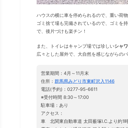
ハウスの横に車を停められるので、重い荷物
ゴミ捨て場も完備されているので、ゴミを持
で、後片づけも楽チン！
また、トイレはキャンプ場では珍しい
シャワ
広々とした屋外で、大自然を感じながらのバ
営業期間：4月～11月末
住所：
群馬県みどり市東町沢入1146
電話(予約)：0277-95-6611
※受付時間 8:30～17:00
駐車場：あり
アクセス：
車 北関東自動車道 太田薮塚I.C.より約1