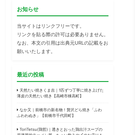
お知らせ
当サイトはリンクフリーです。
リンクを貼る際の許可は必要ありません。
なお、本文の引用は出典元URLの記載をお
願いいたします。
最近の投稿
天然たい焼きくま吉｜1匹ずつ丁寧に焼き上げた
薄皮の天然たい焼き【高崎市棟高町】
なか又｜前橋市の新名物！贅沢どら焼き「ふわ
ふわわぬき」【前橋市千代田町】
ToriTetsu(鶏哲)｜透きとおった鶏出汁スープの
居酒屋的ラーメン屋。ちょい飲みや〆のお店にも