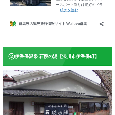
②伊香保温泉 石段の湯【渋川市伊香保町】