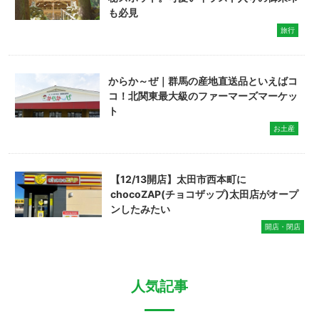
も必見
旅行
からか～ぜ｜群馬の産地直送品といえばコ
コ！北関東最大級のファーマーズマーケッ
ト
お土産
【12/13開店】太田市西本町に
chocoZAP(チョコザップ)太田店がオープ
ンしたみたい
開店・閉店
人気記事