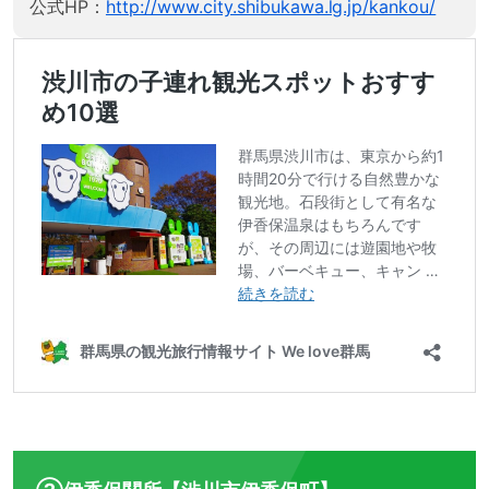
公式HP：
http://www.city.shibukawa.lg.jp/kankou/