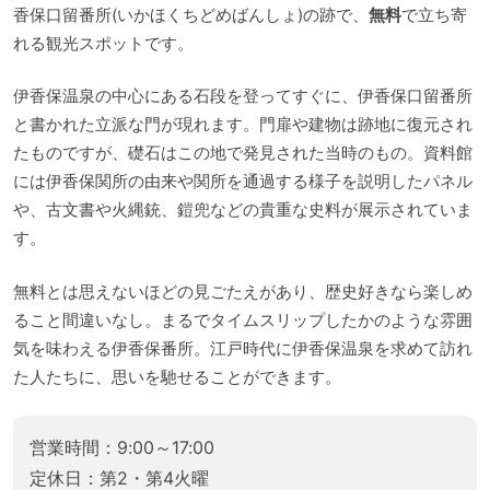
香保口留番所(いかほくちどめばんしょ)の跡で、
無料
で立ち寄
れる観光スポットです。
伊香保温泉の中心にある石段を登ってすぐに、伊香保口留番所
と書かれた立派な門が現れます。門扉や建物は跡地に復元され
たものですが、礎石はこの地で発見された当時のもの。資料館
には伊香保関所の由来や関所を通過する様子を説明したパネル
や、古文書や火縄銃、鎧兜などの貴重な史料が展示されていま
す。
無料とは思えないほどの見ごたえがあり、歴史好きなら楽しめ
ること間違いなし。まるでタイムスリップしたかのような雰囲
気を味わえる伊香保番所。江戸時代に伊香保温泉を求めて訪れ
た人たちに、思いを馳せることができます。
営業時間：9:00～17:00
定休日：第2・第4火曜