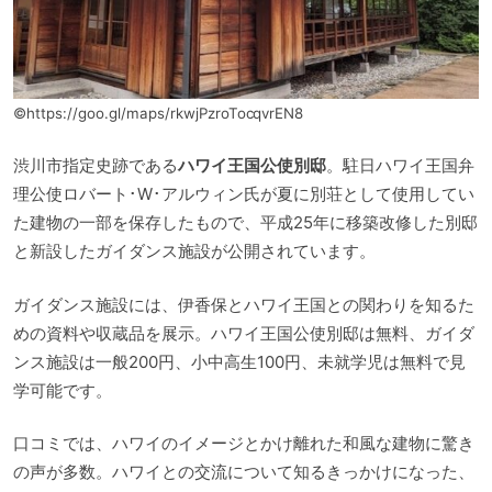
©https://goo.gl/maps/rkwjPzroTocqvrEN8
渋川市指定史跡である
ハワイ王国公使別邸
。駐日ハワイ王国弁
理公使ロバート･W･アルウィン氏が夏に別荘として使用してい
た建物の一部を保存したもので、平成25年に移築改修した別邸
と新設したガイダンス施設が公開されています。
ガイダンス施設には、伊香保とハワイ王国との関わりを知るた
めの資料や収蔵品を展示。ハワイ王国公使別邸は無料、ガイダ
ンス施設は一般200円、小中高生100円、未就学児は無料で見
学可能です。
口コミでは、ハワイのイメージとかけ離れた和風な建物に驚き
の声が多数。ハワイとの交流について知るきっかけになった、