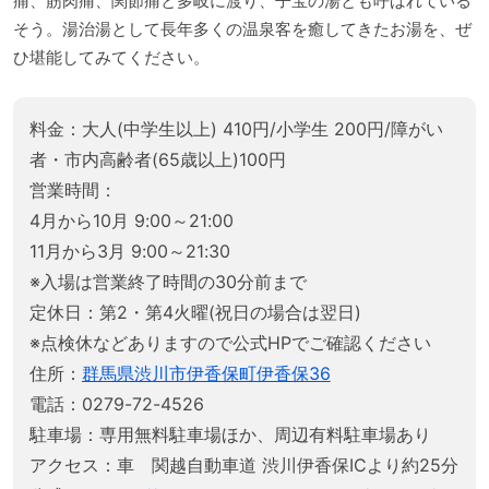
痛、筋肉痛、関節痛と多岐に渡り、子宝の湯とも呼ばれている
そう。湯治湯として長年多くの温泉客を癒してきたお湯を、ぜ
ひ堪能してみてください。
料金：大人(中学生以上) 410円/小学生 200円/障がい
者・市内高齢者(65歳以上)100円
営業時間：
4月から10月 9:00～21:00
11月から3月 9:00～21:30
※入場は営業終了時間の30分前まで
定休日：第2・第4火曜(祝日の場合は翌日)
※点検休などありますので公式HPでご確認ください
住所：
群馬県渋川市伊香保町伊香保36
電話：0279-72-4526
駐車場：専用無料駐車場ほか、周辺有料駐車場あり
アクセス：車 関越自動車道 渋川伊香保ICより約25分