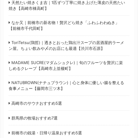
天然たい焼きくま吉｜1匹ずつ丁寧に焼き上げた薄皮の天然たい
焼き【高崎市棟高町】
なか又｜前橋市の新名物！贅沢どら焼き「ふわふわわぬき」
【前橋市千代田町】
ToriTetsu(鶏哲)｜透きとおった鶏出汁スープの居酒屋的ラーメ
ン屋。ちょい飲みや〆のお店にも最適【渋川市石原】
MADAME SUCRE(マダムシュクレ)｜旬のフルーツを贅沢に楽
しめるクレープ【高崎市上並榎町】
NATUBROWN(ナチュブラウン)｜心と身体に優しい腸を整える
食事メニュー【藤岡市三ツ木】
高崎市のサウナおすすめ5選
群馬県の牧場おすすめ7選
前橋市の銭湯・日帰り温泉おすすめ5選