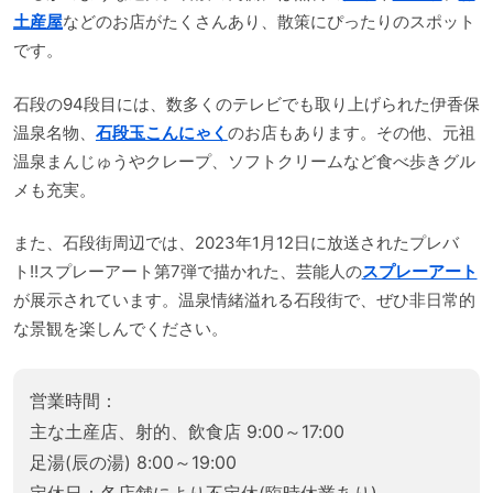
土産屋
などのお店がたくさんあり、散策にぴったりのスポット
です。
石段の94段目には、数多くのテレビでも取り上げられた伊香保
温泉名物、
石段玉こんにゃく
のお店もあります。その他、元祖
温泉まんじゅうやクレープ、ソフトクリームなど食べ歩きグル
メも充実。
また、石段街周辺では、2023年1月12日に放送されたプレバ
ト!!スプレーアート第7弾で描かれた、芸能人の
スプレーアート
が展示されています。温泉情緒溢れる石段街で、ぜひ非日常的
な景観を楽しんでください。
営業時間：
主な土産店、射的、飲食店 9:00～17:00
足湯(辰の湯) 8:00～19:00
定休日：各店舗により不定休(臨時休業あり)