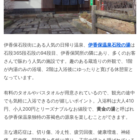
伊香保石段街にある人気の日帰り温泉、
伊香保温泉石段の湯
は
石段365段石段の94段目、伊香保関所の隣にあり、多くのお客
さんで賑わう人気の施設です。趣のある蔵造りの外観で、1階
が内湯のみの浴場、2階は入浴後にゆったりと寛げる休憩室と
なっています。
有料のタオルやバスタオルが用意されているので、観光の途中
でも気軽に入浴できるのが嬉しいポイント。入浴料は大人410
円、小人200円とリーズナブルなお値段で、
黄金の湯
と呼ばれ
る伊香保温泉独特の茶褐色の源泉を楽しむことができます。
主な適応症は、切り傷、冷え性、疲労回復、健康増進、神経