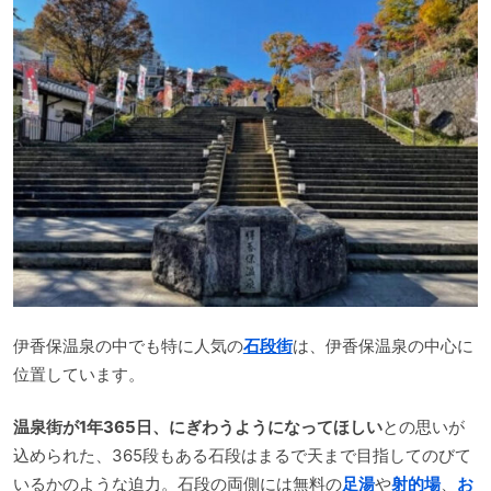
伊香保温泉の中でも特に人気の
石段街
は、伊香保温泉の中心に
位置しています。
温泉街が1年365日、にぎわうようになってほしい
との思いが
込められた、365段もある石段はまるで天まで目指してのびて
いるかのような迫力。石段の両側には無料の
足湯
や
射的場
、
お