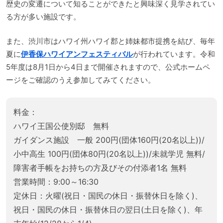
歴史の変遷について知ることができたと興味深く見学されてい
る方が多い施設です。
また、渋川市はハワイ州ハワイ郡と姉妹都市提携を結び、毎年
夏に
伊香保ハワイアンフェスティバル
が行われています。令和
5年度は8月1日から4日まで開催されますので、公式ホームペ
ージをご確認のうえ参加してみてください。
料金：
ハワイ王国公使別邸 無料
ガイダンス施設 一般 200円(団体160円(20名以上))/
小中高生 100円(団体80円(20名以上))/未就学児 無料/
障害者手帳をお持ちの方及びその付添者1名 無料
営業時間：9:00～16:30
定休日：火曜(祝日・国民の休日・振替休日を除く)、
祝日・国民の休日・振替休日の翌日(土日を除く)、年