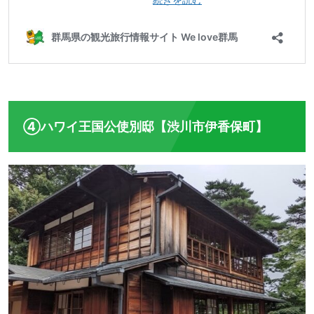
④ハワイ王国公使別邸【渋川市伊香保町】