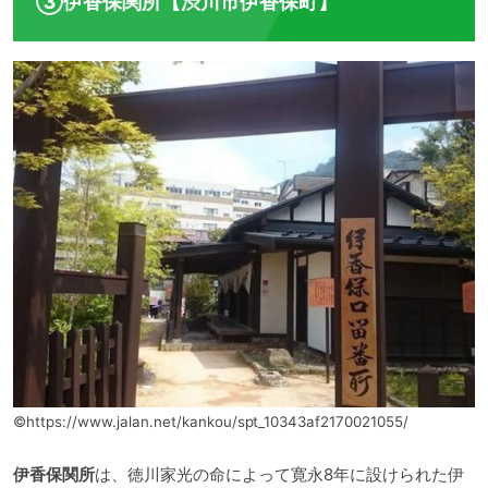
③伊香保関所【渋川市伊香保町】
©https://www.jalan.net/kankou/spt_10343af2170021055/
伊香保関所
は、徳川家光の命によって寛永8年に設けられた伊