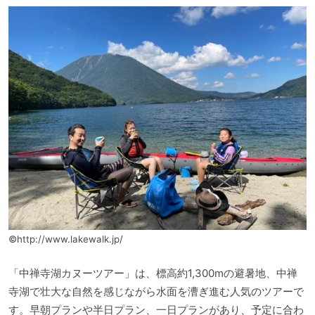
©http://www.lakewalk.jp/
「中禅寺湖カヌーツアー」は、標高約1,300mの避暑地、中禅
寺湖で壮大な自然を感じながら水面を漕ぎ進む人気のツアーで
す。早朝プランや半日プラン、一日プランがあり、予定に合わ