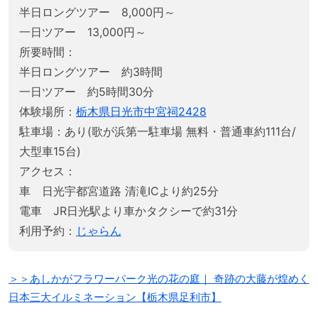
半日ロングツアー 8,000円～
一日ツアー 13,000円～
所要時間：
半日ロングツアー 約3時間
一日ツアー 約5時間30分
体験場所：
栃木県日光市中宮祠2428
駐車場：あり(歌が浜第一駐車場 無料・普通車約111台/
大型車15台)
アクセス：
車 日光宇都宮道路 清滝ICより約25分
電車 JR日光駅より車かタクシーで約31分
利用予約：
じゃらん
＞＞あしかがフラワーパーク光の花の庭｜ 奇跡の大藤が煌めく
日本三大イルミネーション【栃木県足利市】