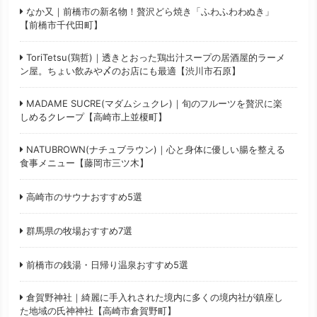
なか又｜前橋市の新名物！贅沢どら焼き「ふわふわわぬき」
【前橋市千代田町】
ToriTetsu(鶏哲)｜透きとおった鶏出汁スープの居酒屋的ラーメ
ン屋。ちょい飲みや〆のお店にも最適【渋川市石原】
MADAME SUCRE(マダムシュクレ)｜旬のフルーツを贅沢に楽
しめるクレープ【高崎市上並榎町】
NATUBROWN(ナチュブラウン)｜心と身体に優しい腸を整える
食事メニュー【藤岡市三ツ木】
高崎市のサウナおすすめ5選
群馬県の牧場おすすめ7選
前橋市の銭湯・日帰り温泉おすすめ5選
倉賀野神社｜綺麗に手入れされた境内に多くの境内社が鎮座し
た地域の氏神神社【高崎市倉賀野町】