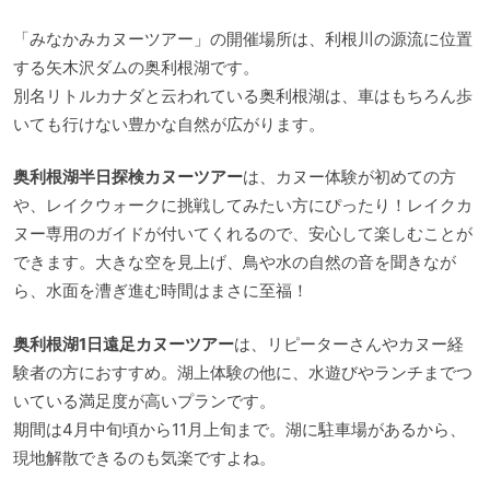
「みなかみカヌーツアー」の開催場所は、利根川の源流に位置
する矢木沢ダムの奥利根湖です。
別名リトルカナダと云われている奥利根湖は、車はもちろん歩
いても行けない豊かな自然が広がります。
奥利根湖半日探検カヌーツアー
は、カヌー体験が初めての方
や、レイクウォークに挑戦してみたい方にぴったり！レイクカ
ヌー専用のガイドが付いてくれるので、安心して楽しむことが
できます。大きな空を見上げ、鳥や水の自然の音を聞きなが
ら、水面を漕ぎ進む時間はまさに至福！
奥利根湖1日遠足カヌーツアー
は、リピーターさんやカヌー経
験者の方におすすめ。湖上体験の他に、水遊びやランチまでつ
いている満足度が高いプランです。
期間は4月中旬頃から11月上旬まで。湖に駐車場があるから、
現地解散できるのも気楽ですよね。