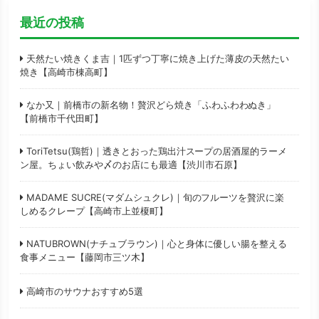
最近の投稿
天然たい焼きくま吉｜1匹ずつ丁寧に焼き上げた薄皮の天然たい
焼き【高崎市棟高町】
なか又｜前橋市の新名物！贅沢どら焼き「ふわふわわぬき」
【前橋市千代田町】
ToriTetsu(鶏哲)｜透きとおった鶏出汁スープの居酒屋的ラーメ
ン屋。ちょい飲みや〆のお店にも最適【渋川市石原】
MADAME SUCRE(マダムシュクレ)｜旬のフルーツを贅沢に楽
しめるクレープ【高崎市上並榎町】
NATUBROWN(ナチュブラウン)｜心と身体に優しい腸を整える
食事メニュー【藤岡市三ツ木】
高崎市のサウナおすすめ5選