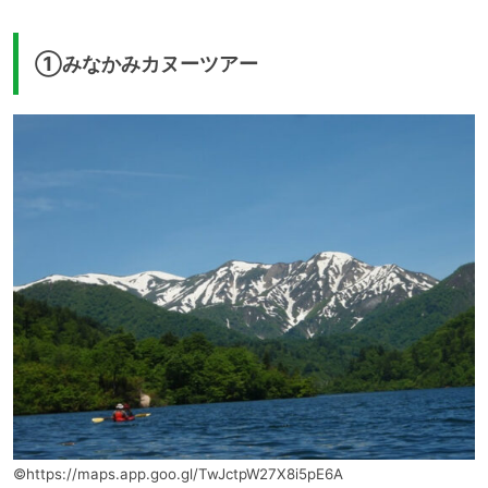
①みなかみカヌーツアー
©https://maps.app.goo.gl/TwJctpW27X8i5pE6A