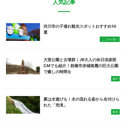
人気記事
渋川市の子連れ観光スポットおすすめ10
選
ここから近い
大室公園と古墳群｜JR大人の休日倶楽部
CMでも紹介！前橋市赤城南麓の巨大公園
で癒しの時間を
旅行
夏は水遊びも！水の流れる姿から名付けら
れた「兜滝」
観光