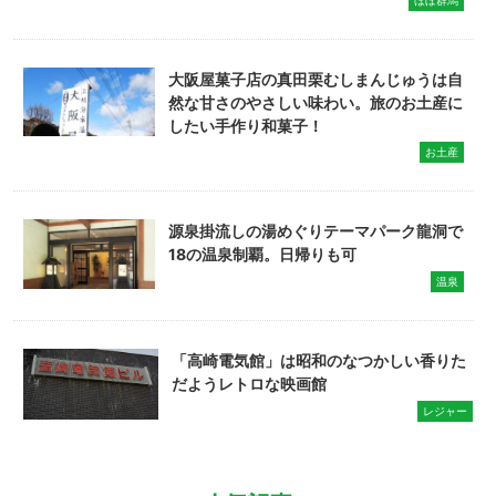
大阪屋菓子店の真田栗むしまんじゅうは自
然な甘さのやさしい味わい。旅のお土産に
したい手作り和菓子！
お土産
源泉掛流しの湯めぐりテーマパーク龍洞で
18の温泉制覇。日帰りも可
温泉
「高崎電気館」は昭和のなつかしい香りた
だようレトロな映画館
レジャー