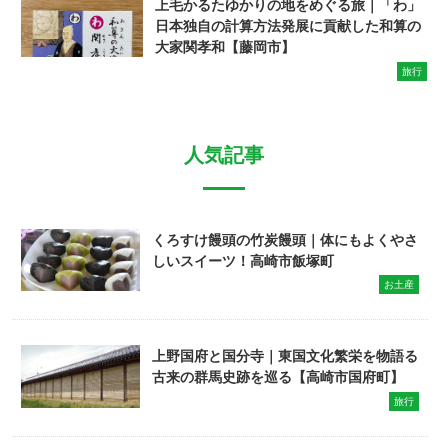
上毛かるたゆかりの地をめぐる旅｜「わ」
日本独自の計算方法発展に貢献した和算の
大家関孝和【藤岡市】
旅行
人気記事
くろすけ饅頭の竹炭饅頭｜体にもよくやさ
しいスイーツ！高崎市飯塚町
お土産
上野国府と国分寺｜東国文化繁栄を物語る
古来の群馬史跡を巡る【高崎市国府町】
旅行