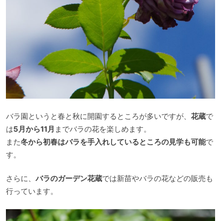
バラ園というと春と秋に開園するところが多いですが、
花蔵
で
は
5月から11月
までバラの花を楽しめます。
また
冬から初春はバラを手入れしているところの見学も可能
で
す。
さらに、
バラのガーデン花蔵
では新苗やバラの花などの販売も
行っています。