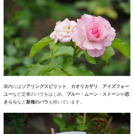
園内には
ソアリングスピリット
、
カオリカザリ
、
アイズフォー
ユー
など定番のバラをはじめ、
ブルー・ムーン・ストーン
や
恋
きらら
など
新種のバラ
も咲いています。