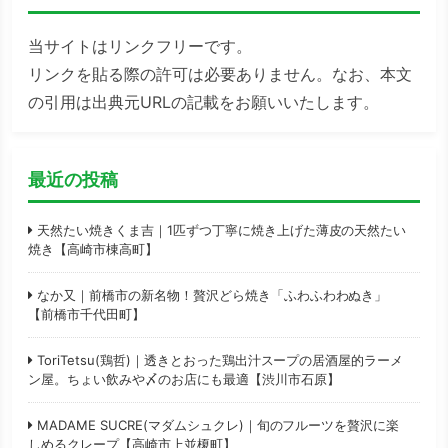
当サイトはリンクフリーです。
リンクを貼る際の許可は必要ありません。なお、本文
の引用は出典元URLの記載をお願いいたします。
最近の投稿
天然たい焼きくま吉｜1匹ずつ丁寧に焼き上げた薄皮の天然たい
焼き【高崎市棟高町】
なか又｜前橋市の新名物！贅沢どら焼き「ふわふわわぬき」
【前橋市千代田町】
ToriTetsu(鶏哲)｜透きとおった鶏出汁スープの居酒屋的ラーメ
ン屋。ちょい飲みや〆のお店にも最適【渋川市石原】
MADAME SUCRE(マダムシュクレ)｜旬のフルーツを贅沢に楽
しめるクレープ【高崎市上並榎町】