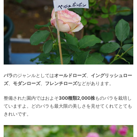
バラ
のジャンルとしては
オールドローズ
、
イングリッシュロー
ズ
、
モダンローズ
、
フレンチローズ
などがあります。
整備された園内ではおよそ
300種類2,000株
ものバラを栽培し
ていますよ。どのバラも最大限の美しさを見せてくれてとても
きれいです。