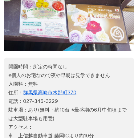
開園時間：所定の時間なし
※個人のお宅なので夜や早朝は見学できません
入園料：無料
住所：
群馬県高崎市木部町370
電話：027-346-3229
駐車場：あり(無料・約10台 ※最盛期の6月中旬頃まで
は大型駐車場も用意)
アクセス：
車 上信越自動車道 藤岡ICより約10分