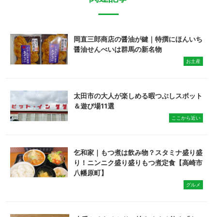
岡直三郎商店の醤油が鍵｜特撰にほんいち
醤油せんべいは群馬の新名物
お土産
太田市の大人が楽しめる暇つぶしスポット
＆遊び場11選
ここから近い
乞和家｜もつ煮は飲み物？スタミナ盛り盛
り！ニンニク盛り盛りもつ煮定食【高崎市
八幡原町】
グルメ