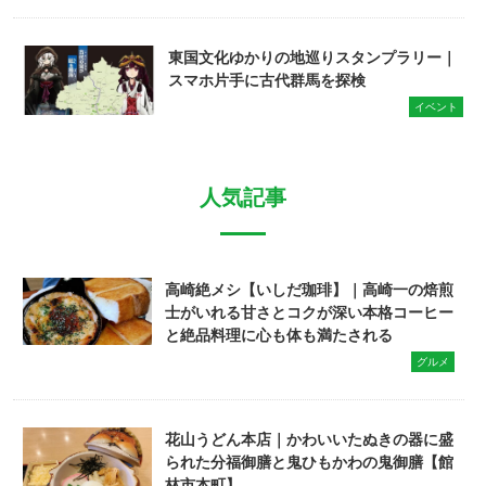
東国文化ゆかりの地巡りスタンプラリー｜
スマホ片手に古代群馬を探検
イベント
人気記事
高崎絶メシ【いしだ珈琲】｜高崎一の焙煎
士がいれる甘さとコクが深い本格コーヒー
と絶品料理に心も体も満たされる
グルメ
花山うどん本店｜かわいいたぬきの器に盛
られた分福御膳と鬼ひもかわの鬼御膳【館
林市本町】