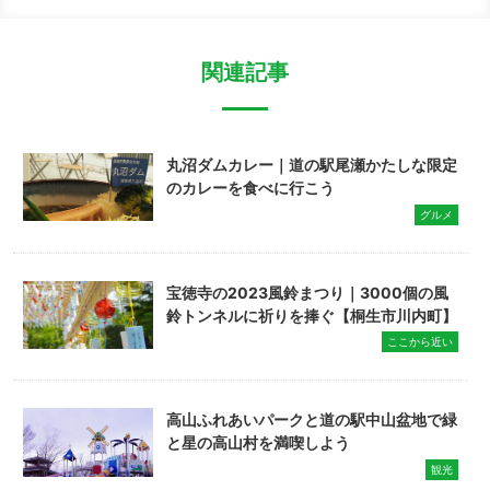
関連記事
丸沼ダムカレー｜道の駅尾瀬かたしな限定
のカレーを食べに行こう
グルメ
宝徳寺の2023風鈴まつり｜3000個の風
鈴トンネルに祈りを捧ぐ【桐生市川内町】
ここから近い
高山ふれあいパークと道の駅中山盆地で緑
と星の高山村を満喫しよう
観光