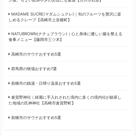
ン屋。ちょい飲みや〆のお店にも最適【渋川市石原】
MADAME SUCRE(マダムシュクレ)｜旬のフルーツを贅沢に楽
しめるクレープ【高崎市上並榎町】
NATUBROWN(ナチュブラウン)｜心と身体に優しい腸を整える
食事メニュー【藤岡市三ツ木】
高崎市のサウナおすすめ5選
群馬県の牧場おすすめ7選
前橋市の銭湯・日帰り温泉おすすめ5選
倉賀野神社｜綺麗に手入れされた境内に多くの境内社が鎮座し
た地域の氏神神社【高崎市倉賀野町】
前橋市のサウナおすすめ5選