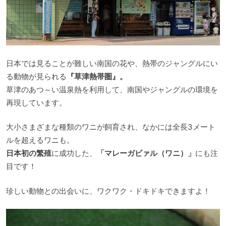
日本では見ることが難しい南国の花や、熱帯のジャングルにい
る動物が見られる
『草津熱帯圏』。
草津のあつ～い温泉熱を利用して、南国やジャングルの環境を
再現しています。
大小さまざまな種類のワニが飼育され、なかには全長3メート
ルを超えるワニも。
日本初の繁殖
に成功した、
「マレーガビァル（ワニ）」
にも注
目です！
珍しい動物との出会いに、ワクワク・ドキドキできますよ！