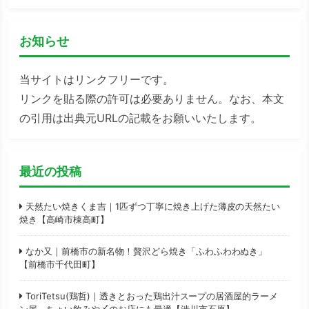
お知らせ
当サイトはリンクフリーです。
リンクを貼る際の許可は必要ありません。なお、本文
の引用は出典元URLの記載をお願いいたします。
最近の投稿
天然たい焼きくま吉｜1匹ずつ丁寧に焼き上げた薄皮の天然たい
焼き【高崎市棟高町】
なか又｜前橋市の新名物！贅沢どら焼き「ふわふわわぬき」
【前橋市千代田町】
ToriTetsu(鶏哲)｜透きとおった鶏出汁スープの居酒屋的ラーメ