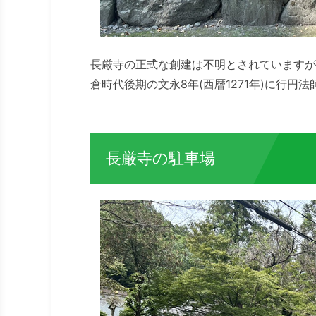
長厳寺の正式な創建は不明とされていますが
倉時代後期の文永8年(西暦1271年)に行
長厳寺の駐車場