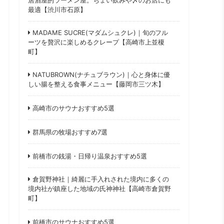
最適【渋川市石原】
MADAME SUCRE(マダムシュクレ)｜旬のフル
ーツを贅沢に楽しめるクレープ【高崎市上並榎
町】
NATUBROWN(ナチュブラウン)｜心と身体に優
しい腸を整える食事メニュー【藤岡市三ツ木】
高崎市のサウナおすすめ5選
群馬県の牧場おすすめ7選
前橋市の銭湯・日帰り温泉おすすめ5選
倉賀野神社｜綺麗に手入れされた境内に多くの
境内社が鎮座した地域の氏神神社【高崎市倉賀野
町】
前橋市のサウナおすすめ5選