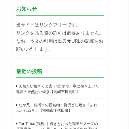
お知らせ
当サイトはリンクフリーです。
リンクを貼る際の許可は必要ありません。
なお、本文の引用は出典元URLの記載をお
願いいたします。
最近の投稿
天然たい焼きくま吉｜1匹ずつ丁寧に焼き上げた
薄皮の天然たい焼き【高崎市棟高町】
なか又｜前橋市の新名物！贅沢どら焼き「ふわ
ふわわぬき」【前橋市千代田町】
ToriTetsu(鶏哲)｜透きとおった鶏出汁スープの
居酒屋的ラーメン屋。ちょい飲みや〆のお店にも