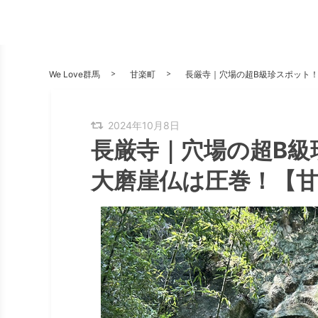
We Love群馬
甘楽町
長厳寺｜穴場の超B級珍スポット
2024年10月8日
長厳寺｜穴場の超B級
大磨崖仏は圧巻！【