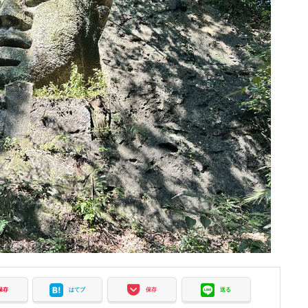
保存
はてブ
保存
送る