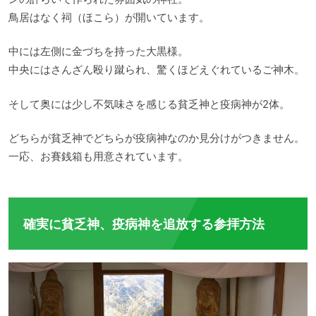
鳥居はなく祠（ほこら）が開いています。
中には左側に金づちを持った大黒様。
中央にはさんざん殴り蹴られ、驚くほどえぐれているご神木。
そして奥には少し不気味さを感じる貧乏神と疫病神が2体。
どちらが貧乏神でどちらが疫病神なのか見分けがつきません。
一応、お賽銭箱も用意されています。
確実に貧乏神、疫病神を追放する参拝方法