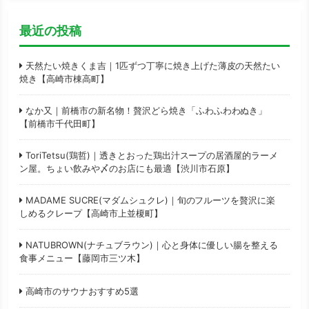
最近の投稿
天然たい焼きくま吉｜1匹ずつ丁寧に焼き上げた薄皮の天然たい
焼き【高崎市棟高町】
なか又｜前橋市の新名物！贅沢どら焼き「ふわふわわぬき」
【前橋市千代田町】
ToriTetsu(鶏哲)｜透きとおった鶏出汁スープの居酒屋的ラーメ
ン屋。ちょい飲みや〆のお店にも最適【渋川市石原】
MADAME SUCRE(マダムシュクレ)｜旬のフルーツを贅沢に楽
しめるクレープ【高崎市上並榎町】
NATUBROWN(ナチュブラウン)｜心と身体に優しい腸を整える
食事メニュー【藤岡市三ツ木】
高崎市のサウナおすすめ5選