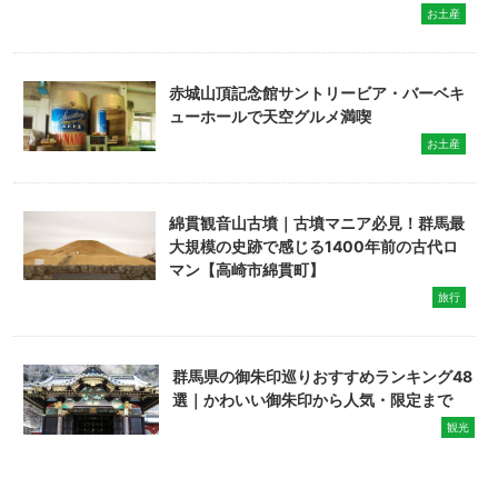
お土産
赤城山頂記念館サントリービア・バーベキ
ューホールで天空グルメ満喫
お土産
綿貫観音山古墳｜古墳マニア必見！群馬最
大規模の史跡で感じる1400年前の古代ロ
マン【高崎市綿貫町】
旅行
群馬県の御朱印巡りおすすめランキング48
選｜かわいい御朱印から人気・限定まで
観光