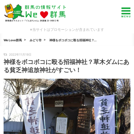
※当サイトはプロモーションが含まれています
We Love群馬
みどり市
神様をボコボコに殴る招福神社？...
2022年11月19日
神様をボコボコに殴る招福神社？草木ダムにあ
る貧乏神追放神社がすごい！