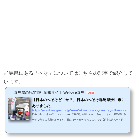
群馬県にある「へそ」についてはこちらの記事で紹介して
います。
群馬県の観光旅行情報サイト We love群馬
1 User
【日本のへそはどこか？】日本のへそは群馬県渋川市に
ありました
https://we-love.gunma.jp/area/nihonnoheso_gunma_shibukawa
日本の中心いわゆる「へそ」とされる場所は全国にいくつもありますが、群馬県にも
へそで有名な場所があります。夏にはへそ祭りもおこなわれる【日本の真ん中・日本
のへそ渋川市のへそ】にまつわる魅力を紹介します。日本の真ん中は群馬県渋川市渋
川市といえば、伊香保温泉など観光でも有名な街。そして日本の真ん中へその街とし
て知られています。渋川市が日本の真ん中と言われる理由は、西暦802年に東方遠征