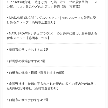
ToriTetsu(鶏哲)｜透きとおった鶏出汁スープの居酒屋的ラーメ
ン屋。ちょい飲みや〆のお店にも最適【渋川市石原】
MADAME SUCRE(マダムシュクレ)｜旬のフルーツを贅沢に楽
しめるクレープ【高崎市上並榎町】
NATUBROWN(ナチュブラウン)｜心と身体に優しい腸を整える
食事メニュー【藤岡市三ツ木】
高崎市のサウナおすすめ5選
群馬県の牧場おすすめ7選
前橋市の銭湯・日帰り温泉おすすめ5選
倉賀野神社｜綺麗に手入れされた境内に多くの境内社が鎮座し
た地域の氏神神社【高崎市倉賀野町】
前橋市のサウナおすすめ5選