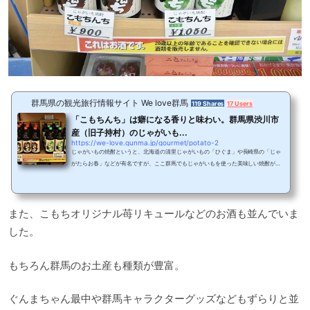
群馬県の観光旅行情報サイト We love群馬
119 Shares
17 Users
「こもちんち」は癖になる香りと味わい。群馬県渋川市
産（旧子持村）のじゃがいも...
https://we-love.gunma.jp/gourmet/potato-2
じゃがいもの焼酎というと、北海道の清里じゃがいもの「ひぐま」や長崎県の「じゃ
がたらお春」などが有名ですが、ここ群馬でもじゃがいもを使った美味しい焼酎があ
るのをご存知でしょうか！渋川市と合併した旧子持村地域では、じゃがいもが豊富に
生産されています。今回は、そのじゃがいもを使った絶品焼酎をご紹介します！県内
有数の酒蔵、聖酒造が作ったじゃがいも焼酎天保12年、1842年創業の群馬県渋川市に
また、こもちオリジナル苺リキュールなどのお酒も並んでいま
ある聖酒蔵。赤城山の西南自然水が湧き出す豊な土地で、７代160年にわたり、伝統
の技で酒造りを行っています。なんと、お酒を...
した。
もちろん群馬のお土産も種類が豊富。
ぐんまちゃん最中や群馬キャラクターグッズなどもずらりと並