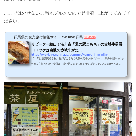
ここでは外せないご当地グルメなので是非召し上がってみてく
ださい。
群馬県の観光旅行情報サイト We love群馬
13 Users
リピーター続出！渋川市「道の駅こもち」の赤城牛男爵
コロッケは自慢の赤城牛がた...
https://we-love.gunma.jp/gourmet/komochi_korokke
2011年に販売開始され、道の駅こもちで人気の定番グルメの一つ、赤城牛男爵コロッ
ケをご存知ですか？今回は、道の駅こもちに立ち寄った際にはぜひとも食べてほし
い、赤城牛男爵コロッケをご紹介します。群馬をはじめ、渋川地区のおいしいが集ま
る道の駅こもち近くには白井宿があり、春になると八重桜や桜祭りが行われ多くの人
が訪れる道の駅こもち。渋川地区のお土産や農産物を販売し、連日多くの観光客でに
ぎわっています。こんにゃくをはじめ、じゃがいもで作った焼酎など地元のおいしさ
をぎゅっと詰めた商品がたくさん並びます。こ...