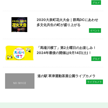
グルメ
2020大泉町花火大会｜群馬DCにあわせ
多文化共生の町が盛り上がる
イベント
「馬場川横丁」第2土曜日のお楽しみ！
2024年最後の開催は9月14日(土)！
グルメ
道の駅 草津運動茶屋公園ライブカメラ
ライブカメラ