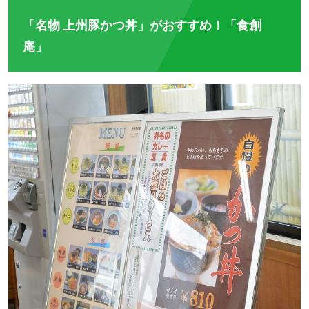
「名物 上州豚かつ丼」がおすすめ！「食創
庵」