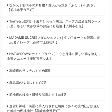
なか又｜前橋市の新名物！贅沢どら焼き「ふわふわわぬき」
【前橋市千代田町】
ToriTetsu(鶏哲)｜透きとおった鶏出汁スープの居酒屋的ラーメ
ン屋。ちょい飲みや〆のお店にも最適【渋川市石原】
MADAME SUCRE(マダムシュクレ)｜旬のフルーツを贅沢に楽
しめるクレープ【高崎市上並榎町】
NATUBROWN(ナチュブラウン)｜心と身体に優しい腸を整える
食事メニュー【藤岡市三ツ木】
高崎市のサウナおすすめ5選
群馬県の牧場おすすめ7選
前橋市の銭湯・日帰り温泉おすすめ5選
倉賀野神社｜綺麗に手入れされた境内に多くの境内社が鎮座し
た地域の氏神神社【高崎市倉賀野町】