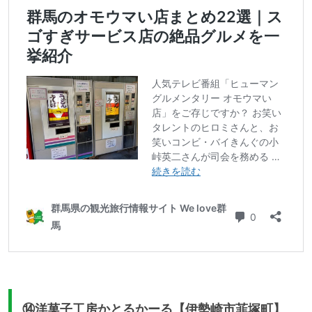
⑭洋菓子工房かとるかーる【伊勢崎市韮塚町】