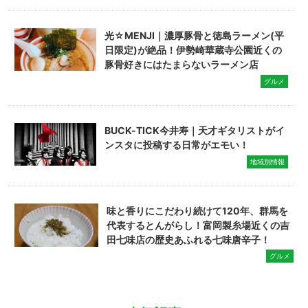
光☆MENJI｜濃厚豚骨と徳島ラーメン(平
日限定)が絶品！伊勢崎華蔵寺公園近くの
豚骨好きにはたまらないラーメン店
グルメ
BUCK-TICK今井寿｜天才ギタリストがイ
ンスタに投稿する日常がエモい！
地域別情報
味と香りにこだわり続けて120年、群馬を
代表するとんがらし！富岡製糸場近くの吉
田七味店の歴史あふれる七味唐辛子！
グルメ