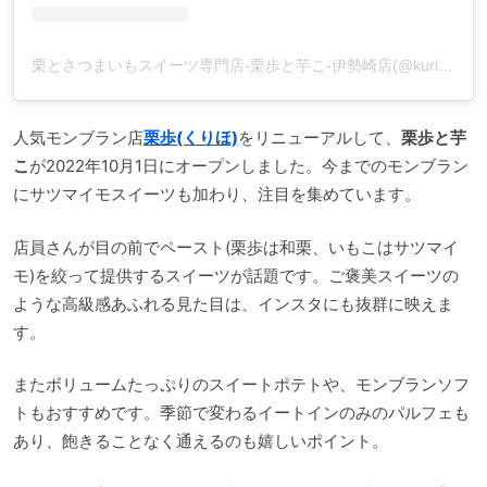
栗とさつまいもスイーツ専門店-栗歩と芋こ-伊勢崎店(@kuriho_imoko_isesaki)がシェアした投稿
人気モンブラン店
栗歩(くりほ)
をリニューアルして、
栗歩と芋
こ
が2022年10月1日にオープンしました。今までのモンブラン
にサツマイモスイーツも加わり、注目を集めています。
店員さんが目の前でペースト(栗歩は和栗、いもこはサツマイ
モ)を絞って提供するスイーツが話題です。ご褒美スイーツの
ような高級感あふれる見た目は、インスタにも抜群に映えま
す。
またボリュームたっぷりのスイートポテトや、モンブランソフ
トもおすすめです。季節で変わるイートインのみのパルフェも
あり、飽きることなく通えるのも嬉しいポイント。