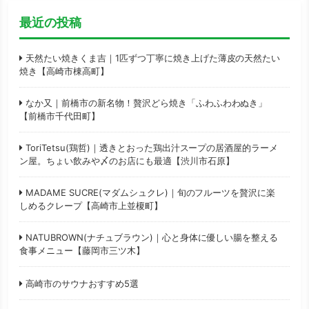
最近の投稿
天然たい焼きくま吉｜1匹ずつ丁寧に焼き上げた薄皮の天然たい
焼き【高崎市棟高町】
なか又｜前橋市の新名物！贅沢どら焼き「ふわふわわぬき」
【前橋市千代田町】
ToriTetsu(鶏哲)｜透きとおった鶏出汁スープの居酒屋的ラーメ
ン屋。ちょい飲みや〆のお店にも最適【渋川市石原】
MADAME SUCRE(マダムシュクレ)｜旬のフルーツを贅沢に楽
しめるクレープ【高崎市上並榎町】
NATUBROWN(ナチュブラウン)｜心と身体に優しい腸を整える
食事メニュー【藤岡市三ツ木】
高崎市のサウナおすすめ5選