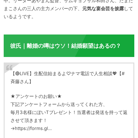
中。リーダーあやまん監督、サムギョプサル和田さん、たまた
まこさんの三人の主力メンバーの下、
元気な宴会芸を披露
して
いるようです。
彼氏｜離婚の噂はウソ！結婚願望はあるの？
【🔴LIVE】生配信始まるよ♡ナマ電話で人生相談💖【#
斉藤さん】
★アンケートのお願い★
下記アンケートフォームから送ってくれた方、
毎月3名様にぽいTプレゼント！当選者は発送を持って返
させて頂きます！
→https://forms.gl…