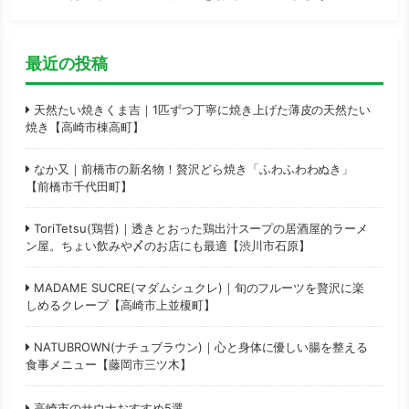
最近の投稿
天然たい焼きくま吉｜1匹ずつ丁寧に焼き上げた薄皮の天然たい
焼き【高崎市棟高町】
なか又｜前橋市の新名物！贅沢どら焼き「ふわふわわぬき」
【前橋市千代田町】
ToriTetsu(鶏哲)｜透きとおった鶏出汁スープの居酒屋的ラーメ
ン屋。ちょい飲みや〆のお店にも最適【渋川市石原】
MADAME SUCRE(マダムシュクレ)｜旬のフルーツを贅沢に楽
しめるクレープ【高崎市上並榎町】
NATUBROWN(ナチュブラウン)｜心と身体に優しい腸を整える
食事メニュー【藤岡市三ツ木】
高崎市のサウナおすすめ5選