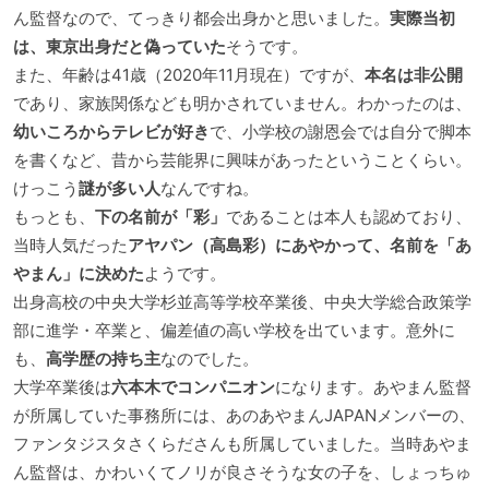
ん監督なので、てっきり都会出身かと思いました。
実際当初
は、東京出身だと偽っていた
そうです。
また、年齢は41歳（2020年11月現在）ですが、
本名は非公開
であり、家族関係なども明かされていません。わかったのは、
幼いころからテレビが好き
で、小学校の謝恩会では自分で脚本
を書くなど、昔から芸能界に興味があったということくらい。
けっこう
謎が多い人
なんですね。
もっとも、
下の名前が「彩」
であることは本人も認めており、
当時人気だった
アヤパン（高島彩）にあやかって、名前を「あ
やまん」に決めた
ようです。
出身高校の中央大学杉並高等学校卒業後、中央大学総合政策学
部に進学・卒業と、偏差値の高い学校を出ています。意外に
も、
高学歴の持ち主
なのでした。
大学卒業後は
六本木でコンパニオン
になります。あやまん監督
が所属していた事務所には、あのあやまんJAPANメンバーの、
ファンタジスタさくらださんも所属していました。当時あやま
ん監督は、かわいくてノリが良さそうな女の子を、しょっちゅ