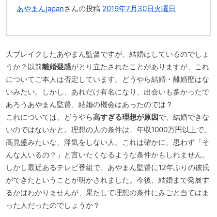
あやまんjapan
さんの投稿
2019年7月30日火曜日
大ブレイクしたあやまん監督ですが、結婚はしているのでしょ
うか？以前
離婚疑惑
がとり立たされたことがありますが、これ
についてご本人は否定しています。どうやら結婚・離婚歴はな
いみたい。しかし、あれだけ有名になり、出会いも多かったで
あろうあやまん監督、結婚の機会はあったのでは？
これについては、どうやら
高すぎる理想が原因
で、結婚できな
いのではないかと。理想の人の条件は、年収1000万円以上で、
高見盛みたいな、浮気をしない人。これは確かに、思わず「そ
んな人いるの？」と言いたくなるような条件かもしれません。
しかし最近あるテレビ番組で、あやまん監督に12年ぶりの彼氏
ができたということが明かされました。今後、結婚まで発展す
るかはわかりませんが、果たして理想の条件にみごと当てはま
った人だったのでしょうか？