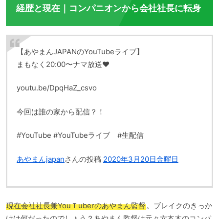
経歴と現在｜コンパニオンから会社社長に転身
【あやまんJAPANのYouTubeライブ】
まもなく20:00〜ナマ放送❤️
youtu.be/DpqHaZ_csvo
今回は誰の家から配信？！
#YouTube #YouTubeライブ #生配信
あやまんjapan
さんの投稿
2020年3月20日金曜日
現在会社社長兼YouＴuberのあやまん監督
。ブレイクのきっか
けは何だったのでしょう？あやまん監督は元々六本木のコンパ