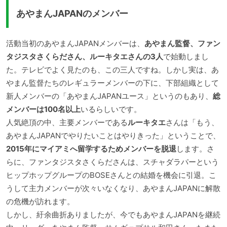
あやまんJAPANのメンバー
活動当初のあやまんJAPANメンバーは、
あやまん監督、ファン
タジスタさくらださん、ルーキタエさんの3人
で始動しまし
た。テレビでよく見たのも、この三人ですね。しかし実は、あ
やまん監督たちのレギュラーメンバーの下に、下部組織として
新人メンバーの「あやまんJAPANユース」というのもあり、
総
メンバーは100名以上
いるらしいです。
人気絶頂の中、主要メンバーである
ルーキタエ
さんは「もう、
あやまんJAPANでやりたいことはやりきった」ということで、
2015年にマイアミへ留学するためメンバーを脱退
します。さ
らに、ファンタジスタさくらださんは、スチャダラパーという
ヒップホップグループのBOSEさんとの結婚を機会に引退。こ
うして主力メンバーが次々いなくなり、あやまんJAPANに解散
の危機が訪れます。
しかし、紆余曲折ありましたが、今でもあやまんJAPANを継続