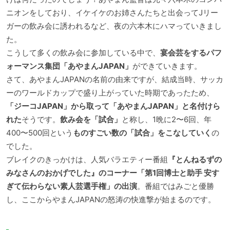
ニオンをしており、イケイケのお姉さんたちと出会ってJリー
ガーの飲み会に誘われるなど、夜の六本木にハマっていきまし
た。
こうして多くの飲み会に参加している中で、
宴会芸をするパフ
ォーマンス集団「あやまんJAPAN」
ができていきます。
さて、あやまんJAPANの名前の由来ですが、結成当時、サッカ
ーのワールドカップで盛り上がっていた時期であったため、
「ジーコJAPAN」から取って「あやまんJAPAN」と名付けら
れた
そうです。
飲み会を「試合」
と称し、1晩に2〜6回、年
400〜500回という
ものすごい数の「試合」をこなしていく
の
でした。
ブレイクのきっかけは、人気バラエティー番組
『とんねるずの
みなさんのおかげでした』のコーナー「第1回博士と助手 安す
ぎて伝わらない素人芸選手権」の出演
。番組ではみごと優勝
し、ここからやまんJAPANの怒涛の快進撃が始まるのです。