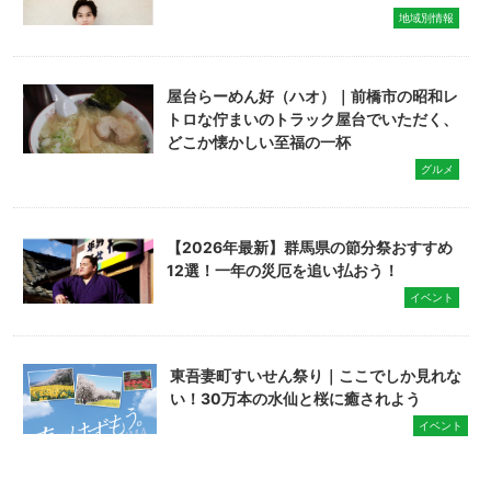
地域別情報
屋台らーめん好（ハオ）｜前橋市の昭和レ
トロな佇まいのトラック屋台でいただく、
どこか懐かしい至福の一杯
グルメ
【2026年最新】群馬県の節分祭おすすめ
12選！一年の災厄を追い払おう！
イベント
東吾妻町すいせん祭り｜ここでしか見れな
い！30万本の水仙と桜に癒されよう
イベント