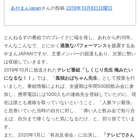
あやまんjapan
さんの投稿
2019年10月6日日曜日
とんねるずの番組でのブレイクに端を発し、あれから約10年。
そんなこんなで、とにかく
過激なパフォーマンス
を披露するあ
やまんJAPANですが、主要メンバーの脱退もあり、次第に勢い
は収縮していきます。
2019年10月に放送された
テレビ番組「しくじり先生 俺みたい
になるな！！」
では、「
孤独おばちゃん先生
」として授業を行
いました。番組情報によれば、全盛期は年間500回飲み会に参
加し、携帯電話には1000人もの連絡先を登録していたのに、現
在は誰とも連絡を取っていないということ。「人脈マジ最強」
と息巻いていた当時の自分に対し、「偉い人と飲み会で知り合
えば、自分まで偉くなった気になるだけ」と、切り捨てていま
す。
また、2020年1月に「有吉反省会」に出演し、
「テレビでさん