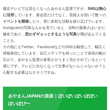
最近テレビでは見なくなったあやまん監督ですが、
SNSは熱心
に活用
しています。宴会芸だけでなく、芸能人を招いて数々の
イベントを開催
したり、実に多彩な活動を繰り広げています。
Instagramの写真なんかを見ていると、当時の過激さはいまだ
健在であり、
思わずギョッとするような写真
が飛び込んでくる
ことも。
その他にもTwitter、FacebookなどのSNSを駆使して、幅広く
情報発信しています。自己メディアを持ったことで表現の幅が
広がり、あやまん監督の多彩さがうまく活かされているという
感じです。テレビに出なくなって仕事がないんじゃないか？と
心配する必要はなさそうですね。
あやまんJAPANの楽曲｜ぽいぽいぽいぽぽい
ぽいぽぴー