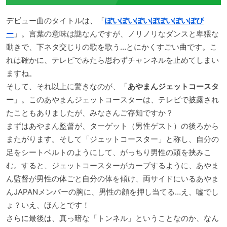
デビュー曲のタイトルは、「
ぽいぽいぽいぽぽいぽいぽぴ
ー
」。言葉の意味は謎なんですが、ノリノリなダンスと卑猥な
動きで、下ネタ交じりの歌を歌う…とにかくすごい曲です。こ
れは確かに、テレビでみたら思わずチャンネルを止めてしまい
ますね。
そして、それ以上に驚きなのが、「
あやまんジェットコースタ
ー
」。このあやまんジェットコースターは、テレビで披露され
たこともありましたが、みなさんご存知ですか？
まずはあやまん監督が、ターゲット（男性ゲスト）の後ろから
またがります。そして「ジェットコースター」と称し、自分の
足をシートベルトのようにして、がっちり男性の頭を挟みこ
む。すると、ジェットコースターがカーブするように、あやま
ん監督が男性の体ごと自分の体を傾け、両サイドにいるあやま
んJAPANメンバーの胸に、男性の顔を押し当てる…え、嘘でし
ょ？いえ、ほんとです！
さらに最後は、真っ暗な「トンネル」ということなのか、なん