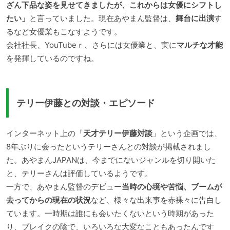
ざん下品な姿を見せてきましたが、これからは女優にシフトし
たい」
と言っていました。現在あやまん監督は、
舞台に出演
す
るなど女優業もこなすようです。
会社社長、YouTubeｒ、さらには女優業と、実に
マルチな才能
を発揮しているのですね。
テリー伊藤との対談・エピソード
インターネット上の「
天才テリー伊藤対談
」という企画では、
8年ぶりに会ったというテリーさんとの対談が掲載されまし
た。あやまんJAPANは、今までにないジャンルを切り開いた
と、テリーさんは評価しているようです。
一方で、あやまん監督のデビュー
当時の心境や苦悩、ブームが
去ってからの現在の状況
など、様々な出来事を赤裸々に告白し
ています。一時期は誰にも会いたくないという時期があった
り、ブレイクの陰で、いろいろな大変なこともあったんです