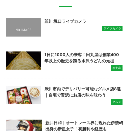
韮川 堀口ライブカメラ
ライブカメラ
1日に1000人の来客！田丸屋は創業400
年以上の歴史を誇る水沢うどんの元祖
お土産
渋川市内でデリバリー可能なグルメ店8選
｜自宅で贅沢にお店の味を味わう
グルメ
新井日和｜オートレース界に現れた伊勢崎
出身の新星女子！初勝利や経歴も