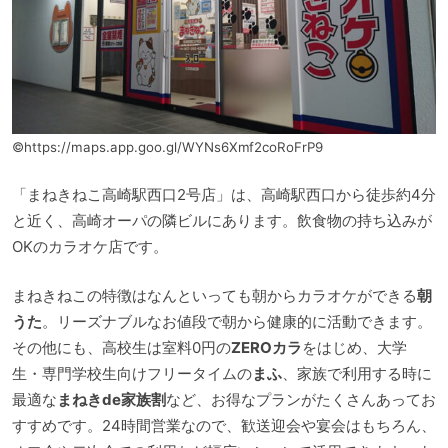
©https://maps.app.goo.gl/WYNs6Xmf2coRoFrP9
「まねきねこ高崎駅西口2号店」は、高崎駅西口から徒歩約4分
と近く、高崎オーパの隣ビルにあります。飲食物の持ち込みが
OKのカラオケ店です。
まねきねこの特徴はなんといっても朝からカラオケができる
朝
うた
。リーズナブルなお値段で朝から健康的に活動できます。
その他にも、高校生は室料0円の
ZEROカラ
をはじめ、大学
生・専門学校生向けフリータイムの
まふ
、家族で利用する時に
最適な
まねきde家族割
など、お得なプランがたくさんあってお
すすめです。24時間営業なので、歓送迎会や宴会はもちろん、