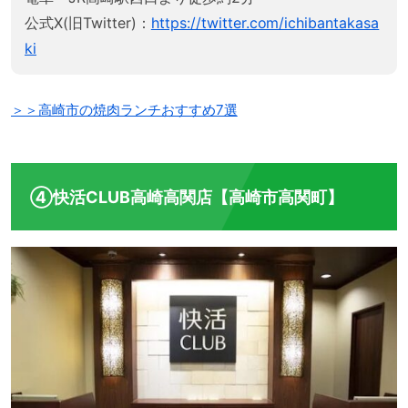
公式X(旧Twitter)：
https://twitter.com/ichibantakasa
ki
＞＞高崎市の焼肉ランチおすすめ7選
④快活CLUB高崎高関店【高崎市高関町】