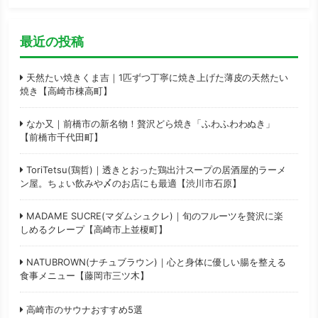
最近の投稿
天然たい焼きくま吉｜1匹ずつ丁寧に焼き上げた薄皮の天然たい
焼き【高崎市棟高町】
なか又｜前橋市の新名物！贅沢どら焼き「ふわふわわぬき」
【前橋市千代田町】
ToriTetsu(鶏哲)｜透きとおった鶏出汁スープの居酒屋的ラーメ
ン屋。ちょい飲みや〆のお店にも最適【渋川市石原】
MADAME SUCRE(マダムシュクレ)｜旬のフルーツを贅沢に楽
しめるクレープ【高崎市上並榎町】
NATUBROWN(ナチュブラウン)｜心と身体に優しい腸を整える
食事メニュー【藤岡市三ツ木】
高崎市のサウナおすすめ5選