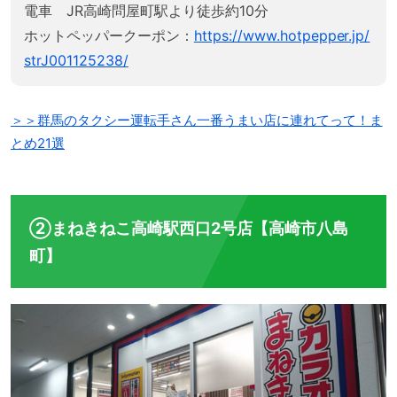
電車 JR高崎問屋町駅より徒歩約10分
ホットペッパークーポン：
https://www.hotpepper.jp/
strJ001125238/
＞＞群馬のタクシー運転手さん一番うまい店に連れてって！ま
とめ21選
②まねきねこ高崎駅西口2号店【高崎市八島
町】