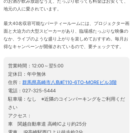
のお酒が飲み放題なうえ、たっぷり歌っても料金はお安くて、
地元の人に愛されています。
最大40名収容可能なパーティールームには、プロジェクター画
面と大迫力の大型スピーカーがあり、臨場感たっぷりな映像の
なか、ライブのような盛り上がりを楽しめておすすめ。毎月お
得なキャンペーンが開催されているので、要チェックです。
営業時間：12:00～翌5:00
定休日：年中無休
住所：
群馬県高崎市八島町110-6TO-MOREビル3階
電話：027-325-5444
駐車場：なし ※近隣のコインパーキングをご利用くだ
さい
アクセス：
車 関越自動車道 高崎ICより約25分
電車 JR高崎駅西口より徒歩約2分