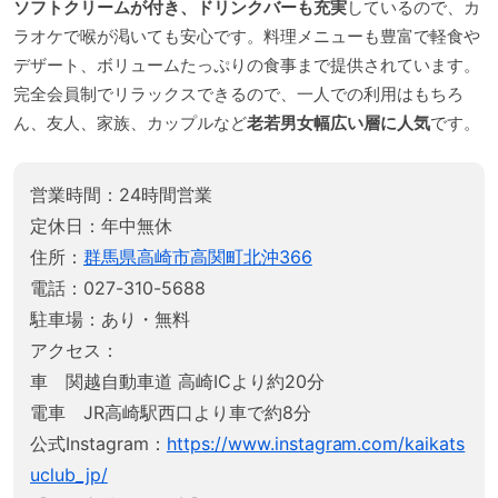
ソフトクリームが付き、ドリンクバーも充実
しているので、カ
ラオケで喉が渇いても安心です。料理メニューも豊富で軽食や
デザート、ボリュームたっぷりの食事まで提供されています。
完全会員制でリラックスできるので、一人での利用はもちろ
ん、友人、家族、カップルなど
老若男女幅広い層に人気
です。
営業時間：24時間営業
定休日：年中無休
住所：
群馬県高崎市高関町北沖366
電話：027-310-5688
駐車場：あり・無料
アクセス：
車 関越自動車道 高崎ICより約20分
電車 JR高崎駅西口より車で約8分
公式Instagram：
https://www.instagram.com/kaikats
uclub_jp/