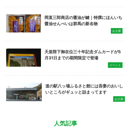
岡直三郎商店の醤油が鍵｜特撰にほんいち
醤油せんべいは群馬の新名物
お土産
天皇陛下御在位三十年記念ダムカードが5
月31日までの期間限定で登場
イベント
道の駅八ッ場ふるさと館には吾妻のおいし
いところがギュッと詰まってます
お土産
人気記事