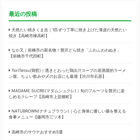
最近の投稿
天然たい焼きくま吉｜1匹ずつ丁寧に焼き上げた薄皮の天然たい
焼き【高崎市棟高町】
なか又｜前橋市の新名物！贅沢どら焼き「ふわふわわぬき」
【前橋市千代田町】
ToriTetsu(鶏哲)｜透きとおった鶏出汁スープの居酒屋的ラーメ
ン屋。ちょい飲みや〆のお店にも最適【渋川市石原】
MADAME SUCRE(マダムシュクレ)｜旬のフルーツを贅沢に楽
しめるクレープ【高崎市上並榎町】
NATUBROWN(ナチュブラウン)｜心と身体に優しい腸を整える
食事メニュー【藤岡市三ツ木】
高崎市のサウナおすすめ5選