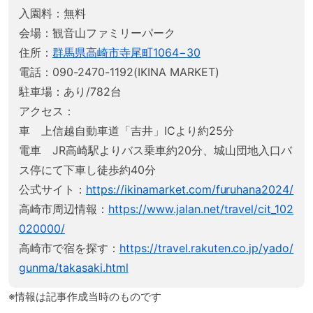
入園料：無料
会場：観音山ファミリーパーク
住所：
群馬県高崎市寺尾町1064−30
電話：090-2470-1192(IKINA MARKET)
駐車場：あり/782台
アクセス：
車 上信越自動車道「吉井」ICより約25分
電車 JR高崎駅よりバス乗車約20分、城山団地入口バ
ス停にて下車し徒歩約40分
公式サイト：
https://ikinamarket.com/furuhana2024/
高崎市周辺情報：
https://www.jalan.net/travel/cit_102
020000/
高崎市で宿を探す：
https://travel.rakuten.co.jp/yado/
gunma/takasaki.html
※情報は記事作成当時のものです