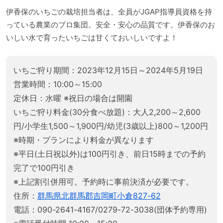
伊香保のいちごの栽培担当者は、全員がJGAP指導員資格を持
っている農業のプロ集団。安全・安心の品質です。伊香保のお
いしい水で育ったいちごは甘くておいしいですよ！
いちご狩り期間：2023年12月15日～2024年5月19日
営業時間：10:00～15:00
定休日：水曜 ※祝日の場合は開園
いちご狩り料金(30分食べ放題)：大人2,200～2,600
円/小学生1,500～1,900円/幼児(3歳以上)800～1,200円
※時期・プランにより料金が異なります
※平日(土日祝以外)は100円引き、前日15時までの予約
完了で100円引き
※上記割引併用可。予約時に事前決済が必要です。
住所：
群馬県北群馬郡吉岡町小倉827-62
電話：090-2641-4167/0279-72-3038(団体予約専用)