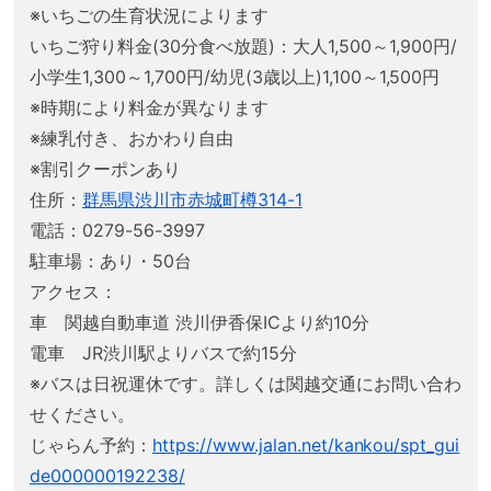
※いちごの生育状況によります
いちご狩り料金(30分食べ放題)：大人1,500～1,900円/
小学生1,300～1,700円/幼児(3歳以上)1,100～1,500円
※時期により料金が異なります
※練乳付き、おかわり自由
※割引クーポンあり
住所：
群馬県渋川市赤城町樽314-1
電話：0279-56-3997
駐車場：あり・50台
アクセス：
車 関越自動車道 渋川伊香保ICより約10分
電車 JR渋川駅よりバスで約15分
※バスは日祝運休です。詳しくは関越交通にお問い合わ
せください。
じゃらん予約：
https://www.jalan.net/kankou/spt_gui
de000000192238/