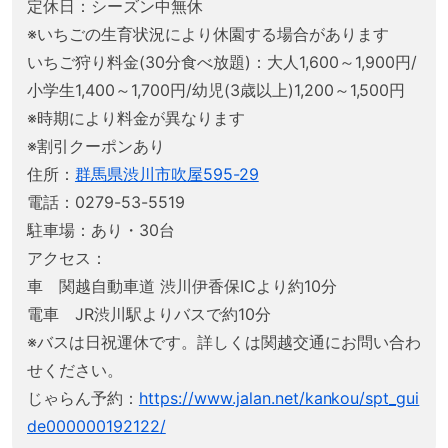
定休日：シーズン中無休
※いちごの生育状況により休園する場合があります
いちご狩り料金(30分食べ放題)：大人1,600～1,900円/
小学生1,400～1,700円/幼児(3歳以上)1,200～1,500円
※時期により料金が異なります
※割引クーポンあり
住所：
群馬県渋川市吹屋595-29
電話：0279-53-5519
駐車場：あり・30台
アクセス：
車 関越自動車道 渋川伊香保ICより約10分
電車 JR渋川駅よりバスで約10分
※バスは日祝運休です。詳しくは関越交通にお問い合わ
せください。
じゃらん予約：
https://www.jalan.net/kankou/spt_gui
de000000192122/