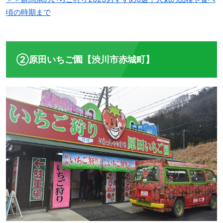
頃の時期まで
②原田いちご園【渋川市赤城町】