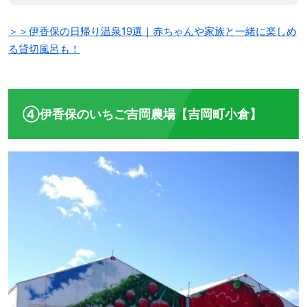
＞＞伊香保の日帰り温泉19選｜赤ちゃんや家族と一緒に楽しめ
る貸切風呂も！
④伊香保のいちご吉岡農場【吉岡町小倉】