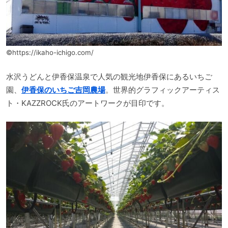
©https://ikaho-ichigo.com/
水沢うどんと伊香保温泉で人気の観光地伊香保にあるいちご
園、
伊香保のいちご吉岡農場
。世界的グラフィックアーティス
ト・KAZZROCK氏のアートワークが目印です。