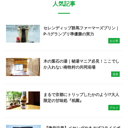
人気記事
セレンディップ群馬ファーマーズプリン｜
P-1グランプリ準優勝の実力
お土産
木の葉石の湯｜秘湯マニア必見！ここでし
か入れない南牧村の共同浴場
温泉
まるで京都にトリップしたかのよう!?大人
限定の甘味処『祇園』
グルメ
【激辛注意】ペヤングやきそばフライドポ