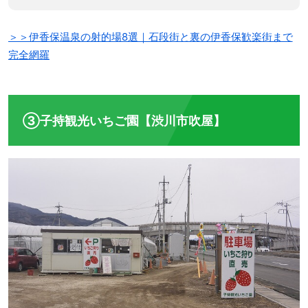
＞＞伊香保温泉の射的場8選｜石段街と裏の伊香保歓楽街まで
完全網羅
③子持観光いちご園【渋川市吹屋】