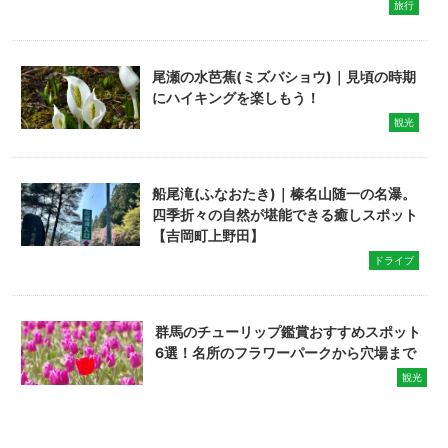
旅行
尾瀬の水芭蕉(ミズバショウ)｜見頃の時期
にハイキングを楽しもう！
観光
船尾滝(ふなおたき)｜榛名山随一の名瀑。
四季折々の自然が堪能できる癒しスポット
【吉岡町上野田】
ドライブ
群馬のチューリップ鑑賞おすすめスポット
6選！名所のフラワーパークから穴場まで
観光