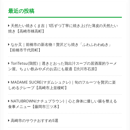
最近の投稿
天然たい焼きくま吉｜1匹ずつ丁寧に焼き上げた薄皮の天然たい
焼き【高崎市棟高町】
なか又｜前橋市の新名物！贅沢どら焼き「ふわふわわぬき」
【前橋市千代田町】
ToriTetsu(鶏哲)｜透きとおった鶏出汁スープの居酒屋的ラーメ
ン屋。ちょい飲みや〆のお店にも最適【渋川市石原】
MADAME SUCRE(マダムシュクレ)｜旬のフルーツを贅沢に楽
しめるクレープ【高崎市上並榎町】
NATUBROWN(ナチュブラウン)｜心と身体に優しい腸を整える
食事メニュー【藤岡市三ツ木】
高崎市のサウナおすすめ5選