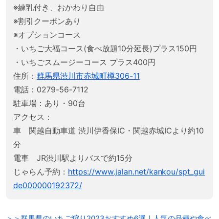
※練乳付き、おかわり自由
※割引クーポンあり
※オプションコース
・いちご大福コース(食べ放題10分延長)プラス150円
・いちごスムージーコース プラス400円
住所：
群馬県渋川市赤城町樽306-11
電話：0279-56-7112
駐車場：あり・90台
アクセス：
車 関越自動車道 渋川伊香保IC・関越赤城ICより約10
分
電車 JR渋川駅よりバスで約15分
じゃらん予約：
https://www.jalan.net/kankou/spt_gui
de000000192372/
＞＞群馬県のいちご狩り2023おすすめ6選｜人気の品種や食べ