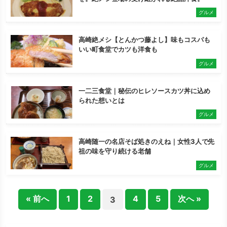
グルメ
高崎絶メシ【とんかつ藤よし】味もコスパも
いい町食堂でカツも洋食も
グルメ
一二三食堂｜秘伝のヒレソースカツ丼に込め
られた想いとは
グルメ
高崎随一の名店そば処きのえね｜女性3人で先
祖の味を守り続ける老舗
グルメ
« 前へ
1
2
4
5
次へ »
3