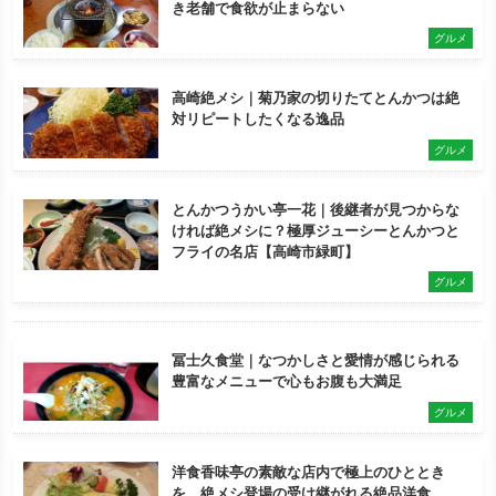
き老舗で食欲が止まらない
グルメ
高崎絶メシ｜菊乃家の切りたてとんかつは絶
対リピートしたくなる逸品
グルメ
とんかつうかい亭一花｜後継者が見つからな
ければ絶メシに？極厚ジューシーとんかつと
フライの名店【高崎市緑町】
グルメ
冨士久食堂｜なつかしさと愛情が感じられる
豊富なメニューで心もお腹も大満足
グルメ
洋食香味亭の素敵な店内で極上のひととき
を。絶メシ登場の受け継がれる絶品洋食。