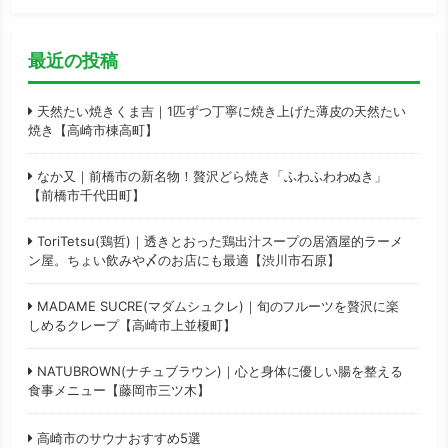
最近の投稿
天然たい焼きくま吉｜1匹ずつ丁寧に焼き上げた薄皮の天然たい
焼き【高崎市棟高町】
なか又｜前橋市の新名物！贅沢どら焼き「ふわふわわぬき」
【前橋市千代田町】
ToriTetsu(鶏哲)｜透きとおった鶏出汁スープの居酒屋的ラーメ
ン屋。ちょい飲みや〆のお店にも最適【渋川市石原】
MADAME SUCRE(マダムシュクレ)｜旬のフルーツを贅沢に楽
しめるクレープ【高崎市上並榎町】
NATUBROWN(ナチュブラウン)｜心と身体に優しい腸を整える
食事メニュー【藤岡市三ツ木】
高崎市のサウナおすすめ5選