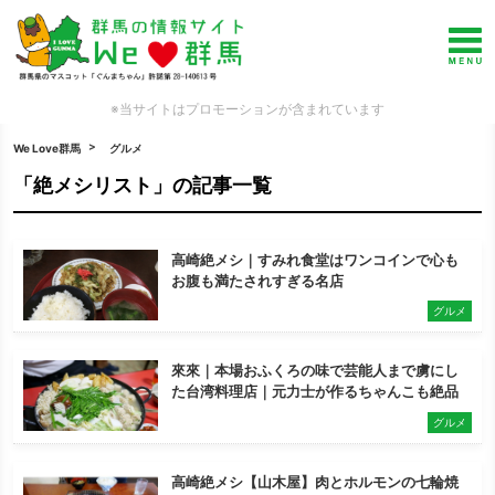
※当サイトはプロモーションが含まれています
We Love群馬
グルメ
「絶メシリスト」の記事一覧
高崎絶メシ｜すみれ食堂はワンコインで心も
お腹も満たされすぎる名店
グルメ
來來｜本場おふくろの味で芸能人まで虜にし
た台湾料理店｜元力士が作るちゃんこも絶品
グルメ
高崎絶メシ【山木屋】肉とホルモンの七輪焼