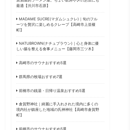
最適【渋川市石原】
MADAME SUCRE(マダムシュクレ)｜旬のフル
ーツを贅沢に楽しめるクレープ【高崎市上並榎
町】
NATUBROWN(ナチュブラウン)｜心と身体に優
しい腸を整える食事メニュー【藤岡市三ツ木】
高崎市のサウナおすすめ5選
群馬県の牧場おすすめ7選
前橋市の銭湯・日帰り温泉おすすめ5選
倉賀野神社｜綺麗に手入れされた境内に多くの
境内社が鎮座した地域の氏神神社【高崎市倉賀野
町】
前橋市のサウナおすすめ5選