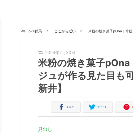
We Love群馬
ここから近い
米粉の焼き菓子pOna｜米
2024年7月30日
米粉の焼き菓子pOn
ジュが作る見た目も
新井】
シェア
ツイート
見出し