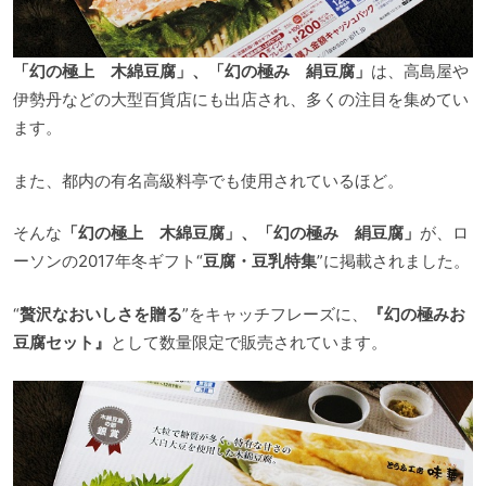
「幻の極上 木綿豆腐」、「幻の極み 絹豆腐」
は、高島屋や
伊勢丹などの大型百貨店にも出店され、多くの注目を集めてい
ます。
また、都内の有名高級料亭でも使用されているほど。
そんな
「幻の極上 木綿豆腐」、「幻の極み 絹豆腐」
が、ロ
ーソンの2017年冬ギフト“
豆腐・豆乳特集
”に掲載されました。
“
贅沢なおいしさを贈る
”をキャッチフレーズに、
『幻の極みお
豆腐セット』
として数量限定で販売されています。