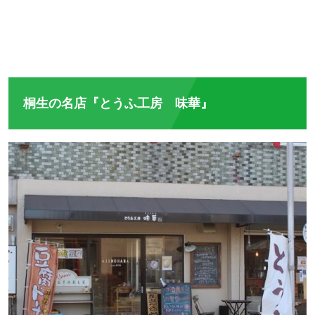
桐生の名店『とうふ工房 味華』