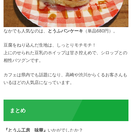
なかでも人気なのは、
とうふパンケーキ
（単品680円）。
豆腐をねり込んだ生地は、しっとりモチモチ！
上にのせられた豆乳のホイップは甘さ控えめで、シロップとの
相性バツグンです。
カフェは県内でも話題になり、高崎や渋川からくるお客さんも
いるほどの人気店になっています。
まとめ
『とうふ工房 味華』
いかがでしたか？