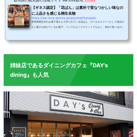
群馬県の観光旅行情報サイト We love群馬
8 Users
【ギネス認定】「花ぱん」は素朴で昔なつかしい味なの
に上品さを感じる桐生名物
https://we-love.gunma.jp/gourmet/hanapan
群馬県桐生市のお菓子屋さんで作られている花ぱん。ローカルスイーツとして地元の
人に愛され続けているお菓子。パンでもなくビスケットでもなく、初めて食べるのに
懐かしい味わいが口の中いっぱいに広がる花ぱんを紹介します！花ぱんとは？！群馬
県桐生市付近でよくみられる花ぱん。１００年以上の歴史を持ち地元の銘菓として長
い間愛されています。桐生天満宮の梅紋をモチーフにした花の形をしているのが特徴
です。花ぱんはビスケットのようなサクサク感がなく、またベーキングパウダーを使
ったパンのようなふわふわした感じもないの...
姉妹店であるダイニングカフェ『DAY’s
dining』も人気