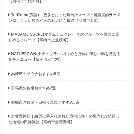
【前橋市千代田町】
ToriTetsu(鶏哲)｜透きとおった鶏出汁スープの居酒屋的ラーメ
ン屋。ちょい飲みや〆のお店にも最適【渋川市石原】
MADAME SUCRE(マダムシュクレ)｜旬のフルーツを贅沢に楽
しめるクレープ【高崎市上並榎町】
NATUBROWN(ナチュブラウン)｜心と身体に優しい腸を整える
食事メニュー【藤岡市三ツ木】
高崎市のサウナおすすめ5選
群馬県の牧場おすすめ7選
前橋市の銭湯・日帰り温泉おすすめ5選
倉賀野神社｜綺麗に手入れされた境内に多くの境内社が鎮座し
た地域の氏神神社【高崎市倉賀野町】