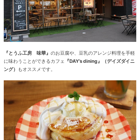
『とうふ工房 味華』
のお豆腐や、豆乳のアレンジ料理を手軽
に味わうことができるカフェ
『DAY’s dining』（デイズダイニ
ング）
もオススメです。