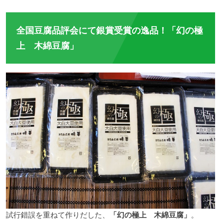
全国豆腐品評会にて銀賞受賞の逸品！「幻の極
上 木綿豆腐」
試行錯誤を重ねて作りだした、
「幻の極上 木綿豆腐」
。