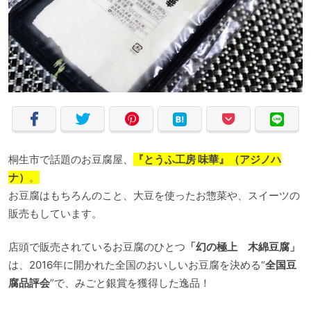
桐生市で話題のお豆腐屋、
『とうふ工房 味華』（アジノハ
ナ）
。
お豆腐はもちろんのこと、大豆を使ったお惣菜や、スイーツの
販売もしています。
店頭で販売されているお豆腐のひとつ
「幻の極上 木綿豆腐」
は、2016年に開かれた全国のおいしいお豆腐を決める“
全国豆
腐品評会
”で、みごと銀賞を獲得した逸品！