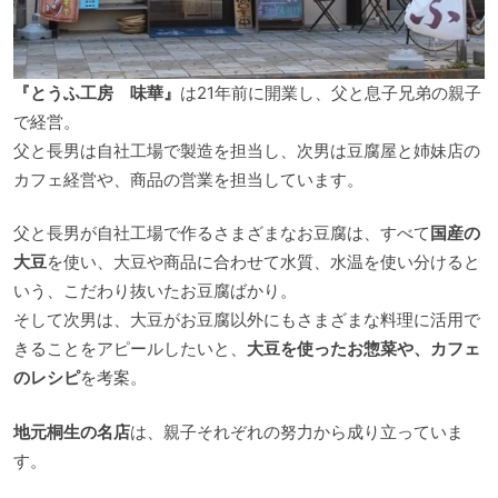
『とうふ工房 味華』
は21年前に開業し、父と息子兄弟の親子
で経営。
父と長男は自社工場で製造を担当し、次男は豆腐屋と姉妹店の
カフェ経営や、商品の営業を担当しています。
父と長男が自社工場で作るさまざまなお豆腐は、すべて
国産の
大豆
を使い、大豆や商品に合わせて水質、水温を使い分けると
いう、こだわり抜いたお豆腐ばかり。
そして次男は、大豆がお豆腐以外にもさまざまな料理に活用で
きることをアピールしたいと、
大豆を使ったお惣菜や、カフェ
のレシピ
を考案。
地元桐生の名店
は、親子それぞれの努力から成り立っていま
す。