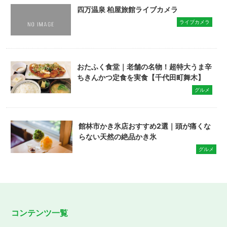
四万温泉 柏屋旅館ライブカメラ
ライブカメラ
おたふく食堂｜老舗の名物！超特大うま辛
ちきんかつ定食を実食【千代田町舞木】
グルメ
館林市かき氷店おすすめ2選｜頭が痛くな
らない天然の絶品かき氷
グルメ
コンテンツ一覧