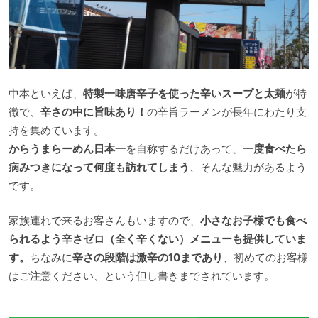
中本といえば、
特製一味唐辛子を使った辛いスープと太麺
が特
徴で、
辛さの中に旨味あり！
の辛旨ラーメンが長年にわたり支
持を集めています。
からうまらーめん日本一
を自称するだけあって、
一度食べたら
病みつきになって何度も訪れてしまう
、そんな魅力があるよう
です。
家族連れで来るお客さんもいますので、
小さなお子様でも食べ
られるよう辛さゼロ（全く辛くない）メニューも提供していま
す。
ちなみに
辛さの段階は激辛の10まであり
、初めてのお客様
はご注意ください、という但し書きまでされています。