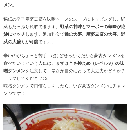
メン
。
秘伝の辛子麻婆豆腐を味噌ベースのスープにトッピングし、野
菜もたっぷり摂取できます。
野菜の甘味とマーボーの辛味が絶
妙にマッチ
します。追加料金で
麺の大盛、麻婆豆腐の大盛、野
菜の大盛りが可能
ですよ。
辛いのがちょっと苦手…だけどせっかくだから蒙古タンメンを
食べたい！という人には、まずは
辛さ控えめ（レベル3）の味
噌タンメン
を注文して、辛さが自分にとって大丈夫かどうかチ
ェックしてくださいね。
味噌タンメンで口慣らしをしたら、いざ蒙古タンメンにチャレ
ンジです！