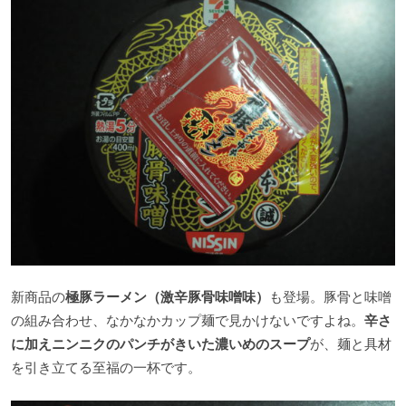
新商品の
極豚ラーメン（激辛豚骨味噌味）
も登場。豚骨と味噌
の組み合わせ、なかなかカップ麺で見かけないですよね。
辛さ
に加えニンニクのパンチがきいた濃いめのスープ
が、麺と具材
を引き立てる至福の一杯です。