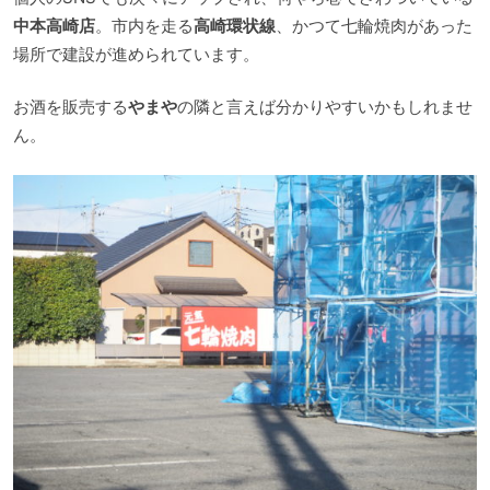
中本高崎店
。市内を走る
高崎環状線
、かつて七輪焼肉があった
場所で建設が進められています。
お酒を販売する
やまや
の隣と言えば分かりやすいかもしれませ
ん。