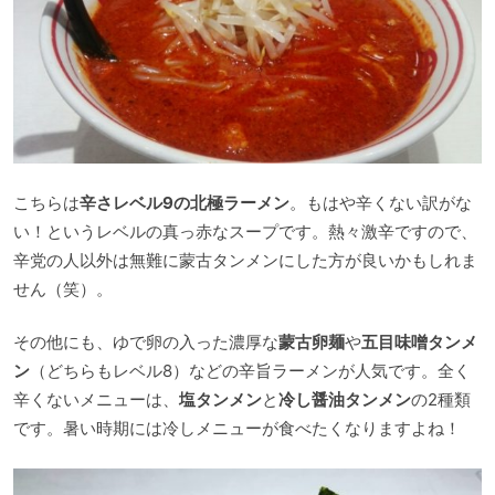
こちらは
辛さレベル9の北極ラーメン
。もはや辛くない訳がな
い！というレベルの真っ赤なスープです。熱々激辛ですので、
辛党の人以外は無難に蒙古タンメンにした方が良いかもしれま
せん（笑）。
その他にも、ゆで卵の入った濃厚な
蒙古卵麺
や
五目味噌タンメ
ン
（どちらもレベル8）などの辛旨ラーメンが人気です。全く
辛くないメニューは、
塩タンメン
と
冷し醤油タンメン
の2種類
です。暑い時期には冷しメニューが食べたくなりますよね！