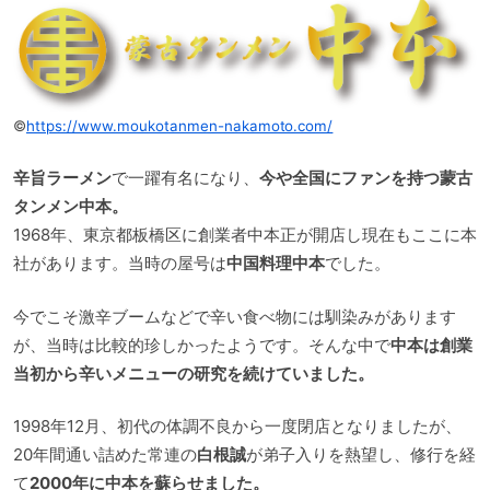
©
https://www.moukotanmen-nakamoto.com/
辛旨ラーメン
で一躍有名になり、
今や全国にファンを持つ蒙古
タンメン中本。
1968年、東京都板橋区に創業者中本正が開店し現在もここに本
社があります。当時の屋号は
中国料理中本
でした。
今でこそ激辛ブームなどで辛い食べ物には馴染みがあります
が、当時は比較的珍しかったようです。そんな中で
中本は創業
当初から辛いメニューの研究を続けていました。
1998年12月、初代の体調不良から一度閉店となりましたが、
20年間通い詰めた常連の
白根誠
が弟子入りを熱望し、修行を経
て
2000年に中本を蘇らせました。