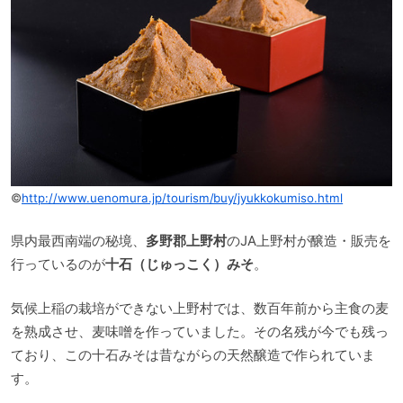
©
http://www.uenomura.jp/tourism/buy/jyukkokumiso.html
県内最西南端の秘境、
多野郡上野村
のJA上野村が醸造・販売を
行っているのが
十石（じゅっこく）みそ
。
気候上稲の栽培ができない上野村では、数百年前から主食の麦
を熟成させ、麦味噌を作っていました。その名残が今でも残っ
ており、この十石みそは昔ながらの天然醸造で作られていま
す。