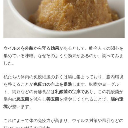
ウイルスを外敵から守る効果
があるとして、昨今人々の関心を
集めている味噌。なぜそのような効果があるのか、調べてみま
した。
私たちの体内の免疫細胞の多くは腸に集まっており、腸内環境
を整えることが
免疫力の向上を促進
します。味噌やヨーグル
ト、納豆などの発酵食品は
乳酸菌の宝庫
であり、この乳酸菌が
腸内の
悪玉菌
を減らし
善玉菌
を増やしてくれることで、
腸内環
境
が整います。
これによって体の免疫力が高まり、ウイルス対策や風邪などの
防止につながるのですね。