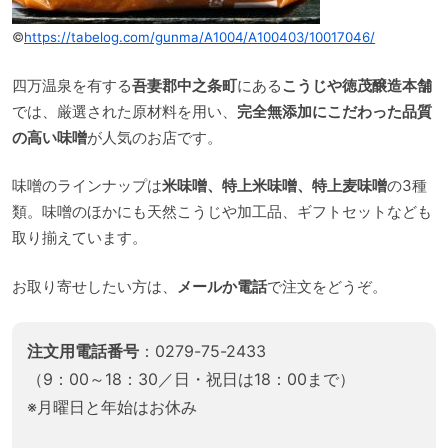
©
https://tabelog.com/gunma/A1004/A100403/10017046/
四万温泉を有する
吾妻郡中之条町
にある
こうじや徳茂醸造本舗
では、厳選された原材料を用い、
完全無添加にこだわった品質
の高い味噌
が人気のお店です。
味噌のラインナップは
米味噌、特上米味噌、特上麦味噌
の3種
類。味噌のほかにも天然こうじや加工品、ギフトセットなども
取り揃えています。
お取り寄せしたい方は、
メールか電話
で注文をどうぞ。
注文用電話番号
：0279-75-2433
（9：00～18：30／日・祝日は18：00まで）
※月曜日と年始はお休み