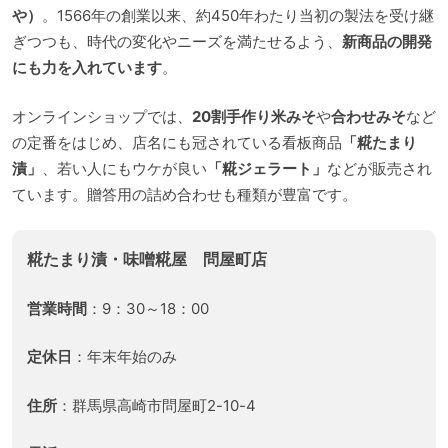
や）
。1566年の創業以来、約450年わたり当初の製法を受け継
ぎつつも、時代の変化やニーズを満たせるよう、
新商品の開発
にも力を入れています
。
オンラインショップでは、
20割手作り米みそ
や
合わせみそ
など
の定番をはじめ、店名にも冠されている看板商品
「糀たまり
漬」
、若い人にもウケが良い
「糀ジェラート」
などが販売され
ています。贈答用の詰め合わせも種類が豊富です。
糀たまり漬・味噌糀屋 問屋町店
営業時間
：9：30～18：00
定休日
：年末年始のみ
住所
：群馬県高崎市問屋町2-10-4