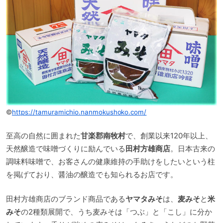
©
https://tamuramichio.nanmokushoko.com/
至高の自然に囲まれた
甘楽郡南牧村
で、創業以来120年以上、
天然醸造で味噌づくりに励んでいる
田村方雄商店
。日本古来の
調味料味噌で、お客さんの健康維持の手助けをしたいという柱
を掲げており、醤油の醸造でも知られるお店です。
田村方雄商店のブランド商品である
ヤマタみそ
は、
麦みそ
と
米
みそ
の2種類展開で、うち麦みそは「つぶ」と「こし」に分か