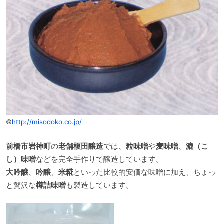
©
http://misodoko.co.jp/
前橋市岩神町
の
老舗榎田醸造
では、
粒味噌
や
麦味噌
、
漉（こ
し）味噌
などを完全手作りで醸造しています。
大吟醸
、
吟醸
、
米糀
といった比較的安価な味噌に加え、ちょっ
と贅沢な
樽詰味噌
も製造しています。