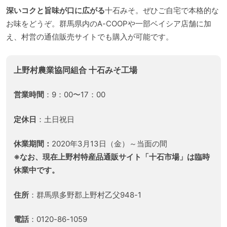
深いコクと旨味が口に広がる
十石みそ。ぜひご自宅で本格的な
お味をどうぞ。群馬県内のA-COOPや一部ベイシア店舗に加
え、村営の通信販売サイトでも購入が可能です。
上野村農業協同組合 十石みそ工場
営業時間
：9：00〜17：00
定休日
：土日祝日
休業期間：
2020年3月13日（金）～当面の間
※なお、現在上野村特産品通販サイト「十石市場」は臨時
休業中です。
住所
：群馬県多野郡上野村乙父948-1
電話
：0120-86-1059