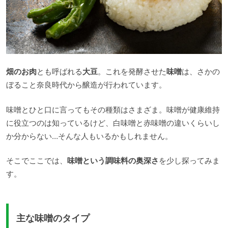
畑のお肉
とも呼ばれる
大豆
。これを発酵させた
味噌
は、さかの
ぼること奈良時代から醸造が行われています。
味噌とひと口に言ってもその種類はさまざま。味噌が健康維持
に役立つのは知っているけど、白味噌と赤味噌の違いくらいし
か分からない…そんな人もいるかもしれません。
そこでここでは、
味噌という調味料の奥深さ
を少し探ってみま
す。
主な味噌のタイプ