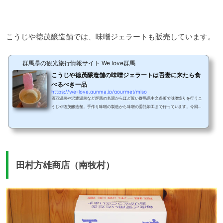
こうじや徳茂醸造舗では、味噌ジェラートも販売しています。
群馬県の観光旅行情報サイト We love群馬
こうじや徳茂醸造舗の味噌ジェラートは吾妻に来たら食
べるべき一品
https://we-love.gunma.jp/gourmet/miso
四万温泉や沢渡温泉など群馬の名湯からほど近い群馬県中之条町で味噌造りを行うこ
うじや徳茂醸造舗。手作り味噌の製造から味噌の委託加工まで行っています。今回
は、味噌専門店のジェラートが絶品ということで食べに行ってみました。中之条町で
手作り味噌にこだわる老舗群馬県吾妻郡中之条町に1899年（明治32年）から味噌を
作り続けているこうじや徳茂醸造舗。現在は、4代目が原料、醸造方法、無添加にこ
だわって伝統的な方法で味噌造りをしています。伝統の丁寧手作り味噌屋のラインナ
ップ伝統の製法そして原料、作り方にこだわったお...
田村方雄商店（南牧村）