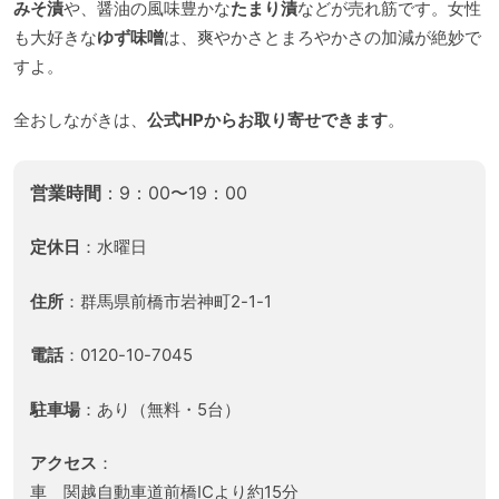
みそ漬
や、醤油の風味豊かな
たまり漬
などが売れ筋です。女性
も大好きな
ゆず味噌
は、爽やかさとまろやかさの加減が絶妙で
すよ。
全おしながきは、
公式HPからお取り寄せできます
。
営業時間
：9：00〜19：00
定休日
：水曜日
住所
：群馬県前橋市岩神町2-1-1
電話
：0120-10-7045
駐車場
：あり（無料・5台）
アクセス
：
車 関越自動車道前橋ICより約15分