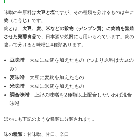
味噌の主原料は
大豆と塩
ですが、その種類を分けるものは主に
麹（こうじ）
です。
麹とは、
大豆、麦、米などの穀物（デンプン質）に麹菌を繁殖
させた発酵食品
で、日本酒や焼酎にも用いられています。麹の
違いで分けると味噌は4種類あります。
豆味噌
：大豆に豆麹を加えたもの（つまり原料は大豆の
み）
麦味噌
：大豆に麦麹を加えたもの
米味噌
：大豆に米麹を加えたもの
調合味噌
：上記の味噌を2種類以上配合したいわば混合
味噌
ほかにも下記のような種類に分類されます。
味の種類
：甘味噌、甘口、辛口