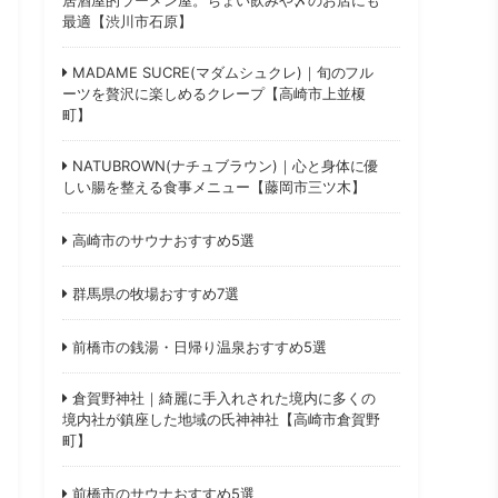
最適【渋川市石原】
MADAME SUCRE(マダムシュクレ)｜旬のフル
ーツを贅沢に楽しめるクレープ【高崎市上並榎
町】
NATUBROWN(ナチュブラウン)｜心と身体に優
しい腸を整える食事メニュー【藤岡市三ツ木】
高崎市のサウナおすすめ5選
群馬県の牧場おすすめ7選
前橋市の銭湯・日帰り温泉おすすめ5選
倉賀野神社｜綺麗に手入れされた境内に多くの
境内社が鎮座した地域の氏神神社【高崎市倉賀野
町】
前橋市のサウナおすすめ5選