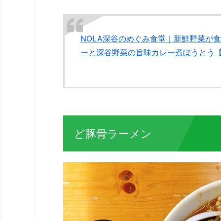
NOLA深谷のめぐみ食堂｜新鮮野菜が
ーと深谷野菜の旨味カレー煮ぼうとう
ど豚骨ラーメン