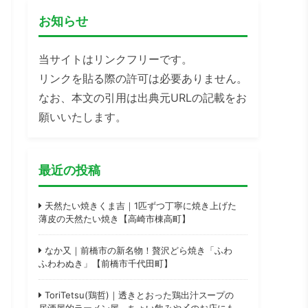
お知らせ
当サイトはリンクフリーです。
リンクを貼る際の許可は必要ありません。
なお、本文の引用は出典元URLの記載をお
願いいたします。
最近の投稿
天然たい焼きくま吉｜1匹ずつ丁寧に焼き上げた
薄皮の天然たい焼き【高崎市棟高町】
なか又｜前橋市の新名物！贅沢どら焼き「ふわ
ふわわぬき」【前橋市千代田町】
ToriTetsu(鶏哲)｜透きとおった鶏出汁スープの
居酒屋的ラーメン屋。ちょい飲みや〆のお店にも