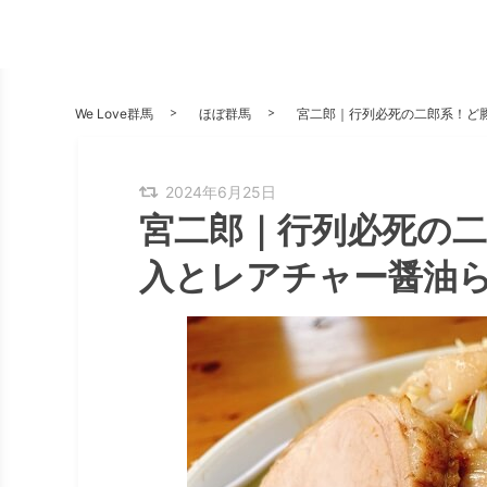
We Love群馬
ほぼ群馬
宮二郎｜行列必死の二郎系！ど
2024年6月25日
宮二郎｜行列必死の
入とレアチャー醤油