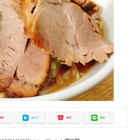
保存
はてブ
保存
送る