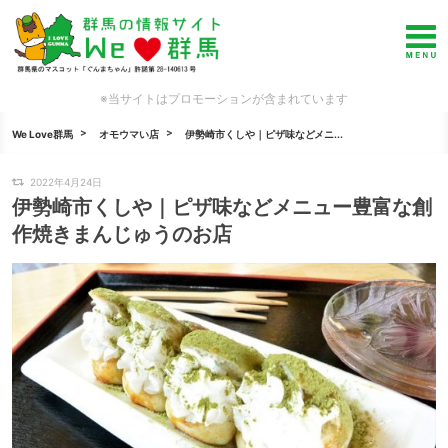
※当サイトはプロモーションが含まれています
We Love群馬
オモウマい店
伊勢崎市くしや｜ピザ味などメニ...
2022年4月24日
伊勢崎市くしや｜ピザ味などメニュー豊富な創
作焼きまんじゅうのお店