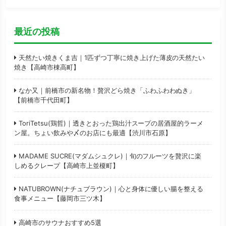
最近の投稿
天然たい焼きくま吉｜1匹ずつ丁寧に焼き上げた薄皮の天然たい
焼き【高崎市棟高町】
なか又｜前橋市の新名物！贅沢どら焼き「ふわふわわぬき」
【前橋市千代田町】
ToriTetsu(鶏哲)｜透きとおった鶏出汁スープの居酒屋的ラーメ
ン屋。ちょい飲みや〆のお店にも最適【渋川市石原】
MADAME SUCRE(マダムシュクレ)｜旬のフルーツを贅沢に楽
しめるクレープ【高崎市上並榎町】
NATUBROWN(ナチュブラウン)｜心と身体に優しい腸を整える
食事メニュー【藤岡市三ツ木】
高崎市のサウナおすすめ5選