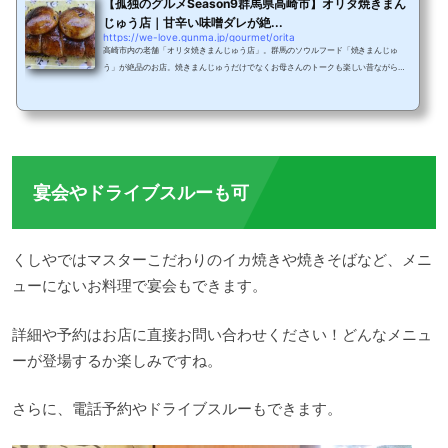
【孤独のグルメSeason9群馬県高崎市】オリタ焼きまん
じゅう店｜甘辛い味噌ダレが絶...
https://we-love.gunma.jp/gourmet/orita
高崎市内の老舗「オリタ焼きまんじゅう店」。群馬のソウルフード「焼きまんじゅ
う」が絶品のお店。焼きまんじゅうだけでなくお母さんのトークも楽しい昔ながらの
お店。漫画「孤独のグルメ」にも登場し、高崎市の絶メシリストにも載る高崎市民が
愛してやまないオリタ焼きまんじゅう店をご紹介します。絶メシリストにも登場！オ
リタ焼きまんじゅう店とは！絶メシリストとは、群馬県高崎市が昔懐かしい高崎の味
を紹介、そして残していきたいと立ち上げたサイトで本も出版され、絶メシリストは
ＢＳフジでも放送されました。高崎の美味しい...
宴会やドライブスルーも可
くしやではマスターこだわりのイカ焼きや焼きそばなど、メニ
ューにないお料理で宴会もできます。
詳細や予約はお店に直接お問い合わせください！どんなメニュ
ーが登場するか楽しみですね。
さらに、電話予約やドライブスルーもできます。