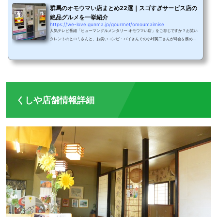
群馬のオモウマい店まとめ22選｜スゴすぎサービス店の
絶品グルメを一挙紹介
https://we-love.gunma.jp/gourmet/omoumaimise
人気テレビ番組「ヒューマングルメンタリー オモウマい店」をご存じですか？お笑い
タレントのヒロミさんと、お笑いコンビ・バイきんぐの小峠英二さんが司会を務め
る、全国にある「おもてなしすぎ」「サービスが独特でおもしろい」飲食店が次々と
発掘される番組です。当然われらが群馬のお店も多数紹介されています！オモウマい
店の番組内で紹介された群馬のオモウマい店、さらに「今後番組で紹介されるのでは
ないか？」と期待されるオモウマそうな店をご紹介します。オモウマい店とは？ウマ
い！安い！は当たり前。全国のサービス過剰で...
くしや店舗情報詳細