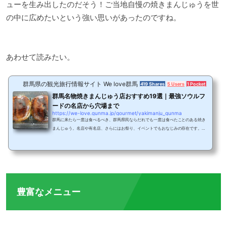
ューを生み出したのだそう！ご当地自慢の焼きまんじゅうを世
の中に広めたいという強い思いがあったのですね。
あわせて読みたい。
群馬県の観光旅行情報サイト We love群馬
419 Shares
5 Users
1 Pocket
群馬名物焼きまんじゅう店おすすめ19選｜最強ソウルフ
ードの名店から穴場まで
https://we-love.gunma.jp/gourmet/yakimanju_gunma
群馬に来たら一度は食べるべき、群馬県民ならだれでも一度は食べたことのある焼き
まんじゅう。名店や有名店、さらにはお祭り、イベントでもおなじみの存在です。そ
こで今回は、小麦文化が発展した群馬ならではのソウルフード焼きまんじゅうの魅力
をお伝えします。群馬名物焼きまんじゅうとは群馬県民にはなじみ深い、古くから愛
されている焼きまんじゅう。前橋や伊勢崎、太田、桐生、館林、沼田、高崎など、群
馬県内のそれぞれのエリアに有名な郷土料理はありますが、焼きまんじゅうはその中
でもトップの人気を誇ります。蒸してあるふ...
豊富なメニュー