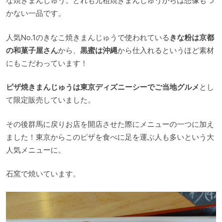
な焼きまんじゅう。どれも元祖焼きまんじゅうからは想像もつ
かない一品です。
人気No.1のきなこ焼きまんじゅうで使われている
きな粉は京都
の和菓子屋さん
から、
黒蜜は沖縄
から仕入れるというほど素材
にもこだわっています！
ピザ焼きまんじゅうは東京ディズニーシーでご当地グルメ
とし
て限定販売していました。
その後群馬に戻りお店を開店させた際にメニューの一つに加え
ました！東京からこのピザを食べに足を運ぶ人も多いという大
人気メニューに。
石窯で焼いています。