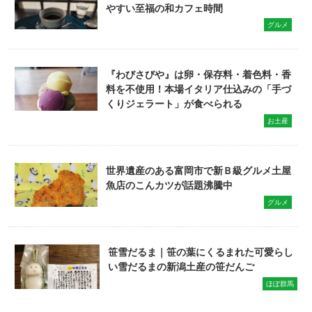
やすい至福の和カフェ時間
グルメ
『わびさびや』は卵・保存料・着色料・香
料を不使用！本場イタリア仕込みの「手づ
くりジェラート」が食べられる
お土産
世界遺産のある富岡市で新Ｂ級グルメ土屋
魚店のこんカツが話題沸騰中
グルメ
笹雪だるま｜笹の葉にくるまれた可愛らし
い雪だるまの新潟土産の笹だんご
ほぼ群馬