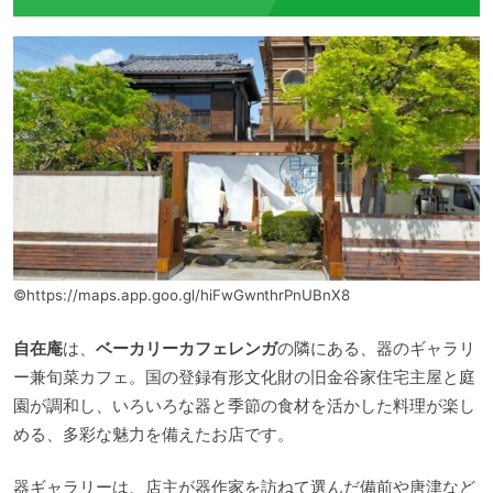
©https://maps.app.goo.gl/hiFwGwnthrPnUBnX8
自在庵
は、
ベーカリーカフェレンガ
の隣にある、器のギャラリ
ー兼旬菜カフェ。国の登録有形文化財の旧金谷家住宅主屋と庭
園が調和し、いろいろな器と季節の食材を活かした料理が楽し
める、多彩な魅力を備えたお店です。
器ギャラリーは、店主が器作家を訪ねて選んだ備前や唐津など