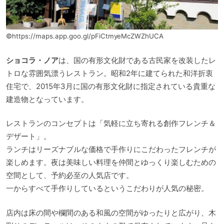
©https://maps.app.goo.gl/pFiCtmyeMcZWZhUCA
ショコラ・ノア
は、国の有形文化財である古民家を改装したレ
トロな雰囲気漂うレストラン。昭和2年に建てられた和洋折衷
住宅で、2015年3月に国の有形文化財に指定されている貴重な
建造物となっています。
レストランのコンセプトは「気軽に立ち寄れる創作フレンチ＆
デザート」。
ランチはリーズナブルな価格で手作りにこだわったフレンチが
楽しめます。夜は美味しい料理を仲間とゆっくり楽しむための
空間として、予約必至の人気店です。
一からすべて手作りしているというこだわりが人気の秘密。
店内は床の間や欄間のある和風の空間がゆったりと広がり、木