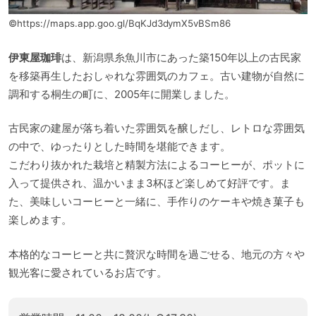
©https://maps.app.goo.gl/BqKJd3dymX5vBSm86
伊東屋珈琲
は、新潟県糸魚川市にあった築150年以上の古民家
を移築再生したおしゃれな雰囲気のカフェ。古い建物が自然に
調和する桐生の町に、2005年に開業しました。
古民家の建屋が落ち着いた雰囲気を醸しだし、レトロな雰囲気
の中で、ゆったりとした時間を堪能できます。
こだわり抜かれた栽培と精製方法によるコーヒーが、ポットに
入って提供され、温かいまま3杯ほど楽しめて好評です。ま
た、美味しいコーヒーと一緒に、手作りのケーキや焼き菓子も
楽しめます。
本格的なコーヒーと共に贅沢な時間を過ごせる、地元の方々や
観光客に愛されているお店です。