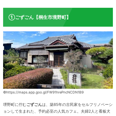
①ごずごん【桐生市境野町】
©https://maps.app.goo.gl/FW91hrePncNCDN1B9
堺野町に佇む
ごずごん
は、築85年の古民家をセルフリノベーシ
ョンして生まれた、予約必至の人気カフェ。夫婦2人と看板犬