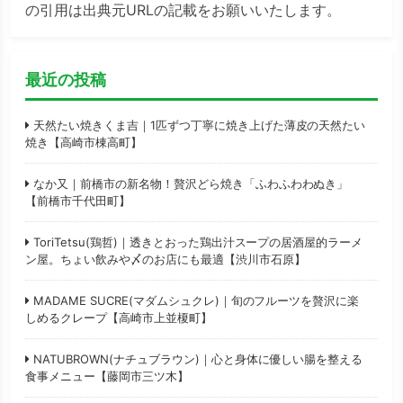
の引用は出典元URLの記載をお願いいたします。
最近の投稿
天然たい焼きくま吉｜1匹ずつ丁寧に焼き上げた薄皮の天然たい
焼き【高崎市棟高町】
なか又｜前橋市の新名物！贅沢どら焼き「ふわふわわぬき」
【前橋市千代田町】
ToriTetsu(鶏哲)｜透きとおった鶏出汁スープの居酒屋的ラーメ
ン屋。ちょい飲みや〆のお店にも最適【渋川市石原】
MADAME SUCRE(マダムシュクレ)｜旬のフルーツを贅沢に楽
しめるクレープ【高崎市上並榎町】
NATUBROWN(ナチュブラウン)｜心と身体に優しい腸を整える
食事メニュー【藤岡市三ツ木】