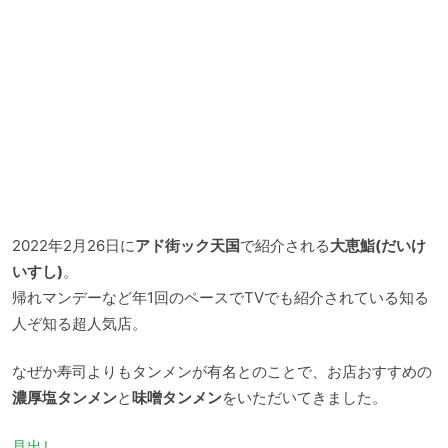
2022年2月26日に
アド街ック天国
で紹介される
大恵鮨(だいけ
いすし)
。
帰れマンデーなど年1回のペースでTVでも紹介されている知る
人ぞ知る超人気店。
なぜか寿司よりもタンメンが有名とのことで、お店おすすめの
濃厚塩タンメン
と
味噌タンメン
をいただいてきました。
見出し