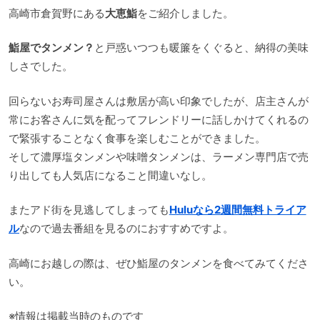
高崎市倉賀野にある
大恵鮨
をご紹介しました。
鮨屋でタンメン？
と戸惑いつつも暖簾をくぐると、納得の美味
しさでした。
回らないお寿司屋さんは敷居が高い印象でしたが、店主さんが
常にお客さんに気を配ってフレンドリーに話しかけてくれるの
で緊張することなく食事を楽しむことができました。
そして濃厚塩タンメンや味噌タンメンは、ラーメン専門店で売
り出しても人気店になること間違いなし。
またアド街を見逃してしまっても
Huluなら2週間無料トライア
ル
なので過去番組を見るのにおすすめですよ。
高崎にお越しの際は、ぜひ鮨屋のタンメンを食べてみてくださ
い。
※情報は掲載当時のものです