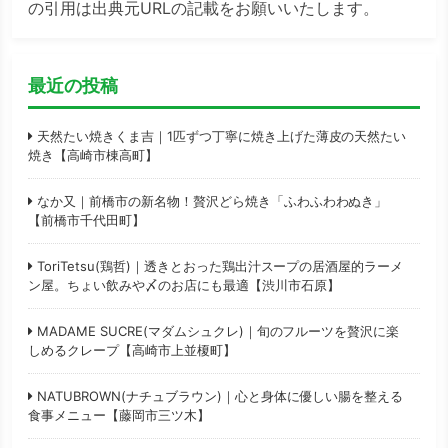
の引用は出典元URLの記載をお願いいたします。
最近の投稿
天然たい焼きくま吉｜1匹ずつ丁寧に焼き上げた薄皮の天然たい
焼き【高崎市棟高町】
なか又｜前橋市の新名物！贅沢どら焼き「ふわふわわぬき」
【前橋市千代田町】
ToriTetsu(鶏哲)｜透きとおった鶏出汁スープの居酒屋的ラーメ
ン屋。ちょい飲みや〆のお店にも最適【渋川市石原】
MADAME SUCRE(マダムシュクレ)｜旬のフルーツを贅沢に楽
しめるクレープ【高崎市上並榎町】
NATUBROWN(ナチュブラウン)｜心と身体に優しい腸を整える
食事メニュー【藤岡市三ツ木】