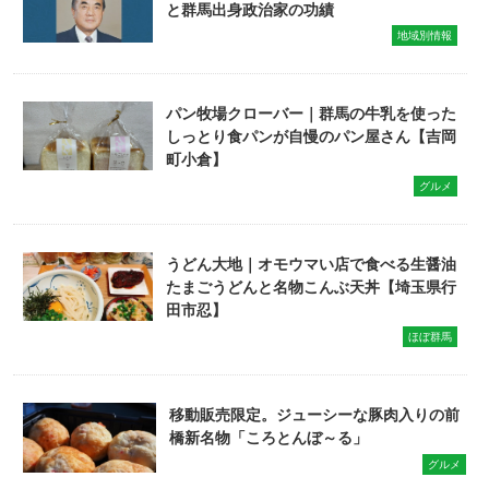
と群馬出身政治家の功績
地域別情報
パン牧場クローバー｜群馬の牛乳を使った
しっとり食パンが自慢のパン屋さん【吉岡
町小倉】
グルメ
うどん大地｜オモウマい店で食べる生醤油
たまごうどんと名物こんぶ天丼【埼玉県行
田市忍】
ほぼ群馬
移動販売限定。ジューシーな豚肉入りの前
橋新名物「ころとんぼ～る」
グルメ