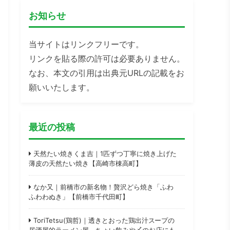
お知らせ
当サイトはリンクフリーです。
リンクを貼る際の許可は必要ありません。
なお、本文の引用は出典元URLの記載をお
願いいたします。
最近の投稿
天然たい焼きくま吉｜1匹ずつ丁寧に焼き上げた
薄皮の天然たい焼き【高崎市棟高町】
なか又｜前橋市の新名物！贅沢どら焼き「ふわ
ふわわぬき」【前橋市千代田町】
ToriTetsu(鶏哲)｜透きとおった鶏出汁スープの
居酒屋的ラーメン屋。ちょい飲みや〆のお店にも