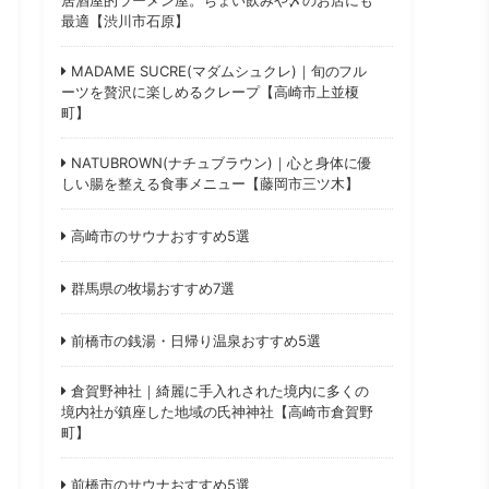
最適【渋川市石原】
MADAME SUCRE(マダムシュクレ)｜旬のフル
ーツを贅沢に楽しめるクレープ【高崎市上並榎
町】
NATUBROWN(ナチュブラウン)｜心と身体に優
しい腸を整える食事メニュー【藤岡市三ツ木】
高崎市のサウナおすすめ5選
群馬県の牧場おすすめ7選
前橋市の銭湯・日帰り温泉おすすめ5選
倉賀野神社｜綺麗に手入れされた境内に多くの
境内社が鎮座した地域の氏神神社【高崎市倉賀野
町】
前橋市のサウナおすすめ5選