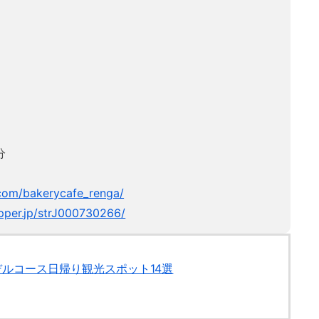
分
.com/bakerycafe_renga/
pper.jp/strJ000730266/
ルコース日帰り観光スポット14選