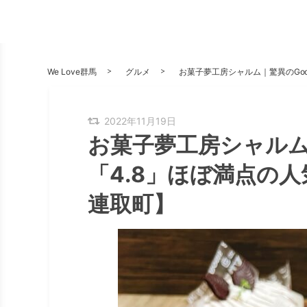
We Love群馬
グルメ
お菓子夢工房シャルム｜驚異のGoo
2022年11月19日
お菓子夢工房シャルム｜
「4.8」ほぼ満点の
連取町】