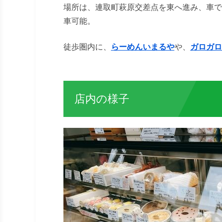
場所は、連取町萩原交差点を東へ進み、車で
車可能。
徒歩圏内に、
らーめんいまるや
や、
ガロガロ
店内の様子