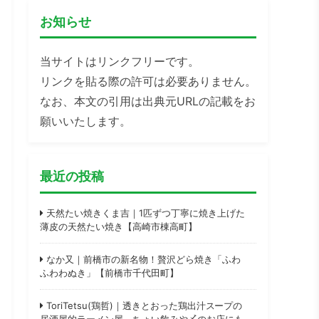
お知らせ
当サイトはリンクフリーです。
リンクを貼る際の許可は必要ありません。
なお、本文の引用は出典元URLの記載をお
願いいたします。
最近の投稿
天然たい焼きくま吉｜1匹ずつ丁寧に焼き上げた
薄皮の天然たい焼き【高崎市棟高町】
なか又｜前橋市の新名物！贅沢どら焼き「ふわ
ふわわぬき」【前橋市千代田町】
ToriTetsu(鶏哲)｜透きとおった鶏出汁スープの
居酒屋的ラーメン屋。ちょい飲みや〆のお店にも