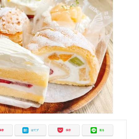
保存
はてブ
保存
送る