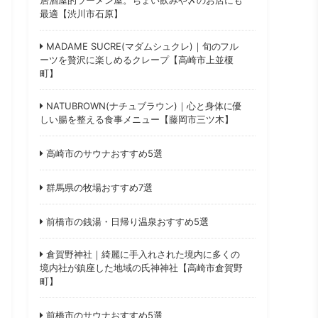
最適【渋川市石原】
MADAME SUCRE(マダムシュクレ)｜旬のフル
ーツを贅沢に楽しめるクレープ【高崎市上並榎
町】
NATUBROWN(ナチュブラウン)｜心と身体に優
しい腸を整える食事メニュー【藤岡市三ツ木】
高崎市のサウナおすすめ5選
群馬県の牧場おすすめ7選
前橋市の銭湯・日帰り温泉おすすめ5選
倉賀野神社｜綺麗に手入れされた境内に多くの
境内社が鎮座した地域の氏神神社【高崎市倉賀野
町】
前橋市のサウナおすすめ5選