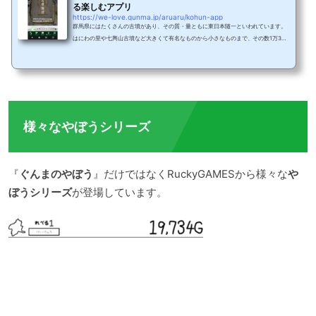
る楽しむアプリ
https://we-love.gunma.jp/aruaru/kohun-app
群馬県にはたくさんの古墳があり、その質・量ともに東日本随一といわれています。
はにわの里や七輿山古墳など大きくて有名なものから小さなものまで、その数1万324
9基。そんな古墳大国群馬では、今回「古墳を探索できるアプリ」が群馬県教育委員
会から登場し、話題を呼んでいます。いったいどんなことができるアプリなのでしょ
うか！実際に使ってみました。群馬県内の古墳調査事情1935年の古墳調査で発刊され
た上毛古墳総覧1935年群馬県では県内一円で古墳調査が行われその結果8423基の古
墳が発見されました。その内容は「上毛古墳綜覧...
様々なやぼうシリーズ
『
ぐんまのやぼう
』だけではなくRuckyGAMESから様々な
や
ぼうシリーズ
が登場しています。