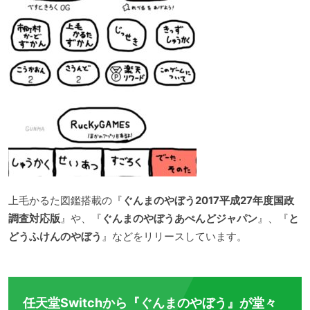
上毛かるた図鑑搭載の『
ぐんまのやぼう2017平成27年度国政
調査対応版
』や、『
ぐんまのやぼうあぺんどジャパン
』、『
と
どうふけんのやぼう
』などをリリースしています。
任天堂Switchから『ぐんまのやぼう』が堂々