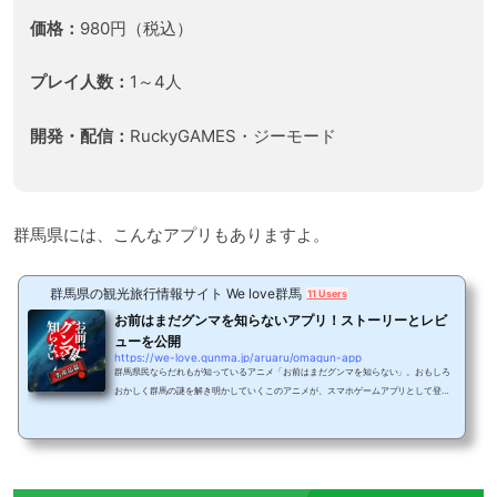
価格：
980円（税込）
プレイ人数：
1～4人
開発・配信：
RuckyGAMES・ジーモード
群馬県には、こんなアプリもありますよ。
群馬県の観光旅行情報サイト We love群馬
11 Users
お前はまだグンマを知らないアプリ！ストーリーとレビ
ューを公開
https://we-love.gunma.jp/aruaru/omagun-app
群馬県民ならだれもが知っているアニメ「お前はまだグンマを知らない」。おもしろ
おかしく群馬の謎を解き明かしていくこのアニメが、スマホゲームアプリとして登
場！配信が開始されました。今回は名産品篇を実際にプレイ！群馬のどんな名産品が
登場するのでしょうか！！井田ヒロト氏原作「お前はまだグンマを知らない」群馬愛
を描いた「おまグン」発行部数70万部以上、井田ヒロト氏の連載漫画「お前はまだグ
ンマを知らない」。こちらのサイトで以前にご紹介しました。チバ県から転校してき
た主人公「神月紀」。引っ越し先の「グンマ県...