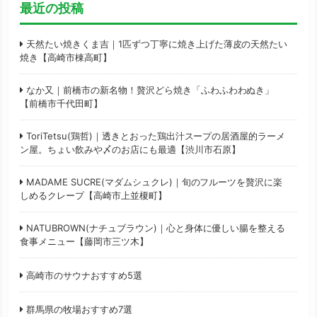
最近の投稿
天然たい焼きくま吉｜1匹ずつ丁寧に焼き上げた薄皮の天然たい
焼き【高崎市棟高町】
なか又｜前橋市の新名物！贅沢どら焼き「ふわふわわぬき」
【前橋市千代田町】
ToriTetsu(鶏哲)｜透きとおった鶏出汁スープの居酒屋的ラーメ
ン屋。ちょい飲みや〆のお店にも最適【渋川市石原】
MADAME SUCRE(マダムシュクレ)｜旬のフルーツを贅沢に楽
しめるクレープ【高崎市上並榎町】
NATUBROWN(ナチュブラウン)｜心と身体に優しい腸を整える
食事メニュー【藤岡市三ツ木】
高崎市のサウナおすすめ5選
群馬県の牧場おすすめ7選