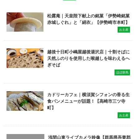
松露庵｜天皇陛下献上の銘菓「伊勢崎銘菓
赤城しぐれ」と「絹衣」【伊勢崎市本町】
お土産
越後十日町小嶋屋越後湯沢店｜十割そばに
天然ふのりを使用した喉越しを味わえるへ
ぎそば
ほぼ群馬
カドリーカフェ｜横須賀シフォンの香る生
食パンメニューが話題！【高崎市三ツ寺
町】
お土産
浅間山東ライブカメラ映像【群馬県吾妻郡