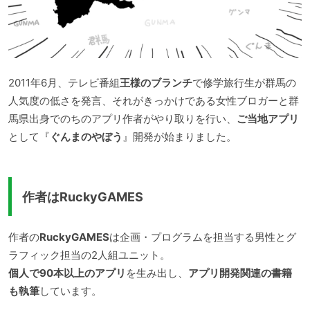
2011年6月、テレビ番組
王様のブランチ
で修学旅行生が群馬の
人気度の低さを発言、それがきっかけである女性ブロガーと群
馬県出身でのちのアプリ作者がやり取りを行い、
ご当地アプリ
として『
ぐんまのやぼう
』開発が始まりました。
作者はRuckyGAMES
作者の
RuckyGAMES
は企画・プログラムを担当する男性とグ
ラフィック担当の2人組ユニット。
個人で90本以上のアプリ
を生み出し、
アプリ開発関連の書籍
も執筆
しています。