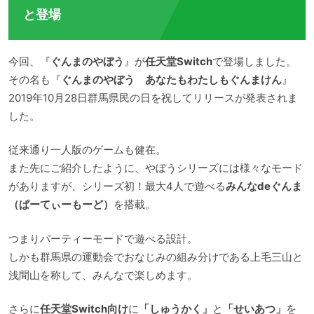
と登場
今回、『
ぐんまのやぼう
』が
任天堂Switch
で登場しました。
その名も『
ぐんまのやぼう あなたもわたしもぐんまけん
』
2019年10月28日群馬県民の日を祝してリリースが発表されま
した。
従来通り一人版のゲームも健在。
また先にご紹介したように、やぼうシリーズには様々なモード
がありますが、シリーズ初！最大4人で遊べる
みんなdeぐんま
（ぱーてぃーもーど）
を搭載。
つまりパーティーモードで遊べる設計。
しかも群馬県の運動会でおなじみの組み分けである上毛三山と
浅間山を称して、みんなで楽しめます。
さらに
任天堂Switch向け
に
「しゅうかく」
と
「せいあつ」
を