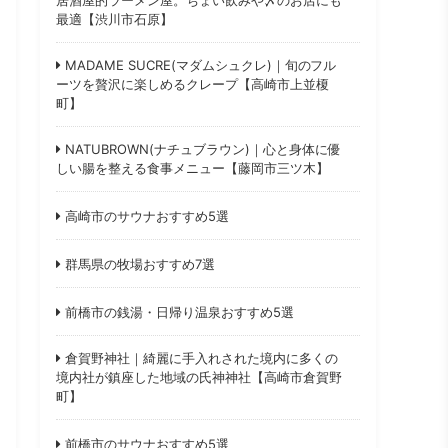
最適【渋川市石原】
MADAME SUCRE(マダムシュクレ)｜旬のフル
ーツを贅沢に楽しめるクレープ【高崎市上並榎
町】
NATUBROWN(ナチュブラウン)｜心と身体に優
しい腸を整える食事メニュー【藤岡市三ツ木】
高崎市のサウナおすすめ5選
群馬県の牧場おすすめ7選
前橋市の銭湯・日帰り温泉おすすめ5選
倉賀野神社｜綺麗に手入れされた境内に多くの
境内社が鎮座した地域の氏神神社【高崎市倉賀野
町】
前橋市のサウナおすすめ5選