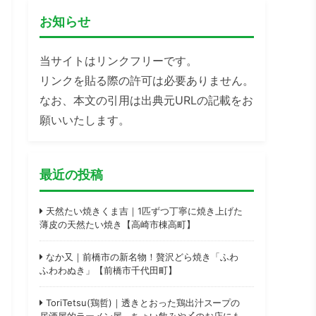
お知らせ
当サイトはリンクフリーです。
リンクを貼る際の許可は必要ありません。
なお、本文の引用は出典元URLの記載をお
願いいたします。
最近の投稿
天然たい焼きくま吉｜1匹ずつ丁寧に焼き上げた
薄皮の天然たい焼き【高崎市棟高町】
なか又｜前橋市の新名物！贅沢どら焼き「ふわ
ふわわぬき」【前橋市千代田町】
ToriTetsu(鶏哲)｜透きとおった鶏出汁スープの
居酒屋的ラーメン屋。ちょい飲みや〆のお店にも