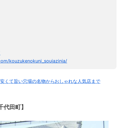
/
com/kouzukenokuni_soujazinja/
安くて旨い穴場の名物からおしゃれな人気店まで
千代田町】