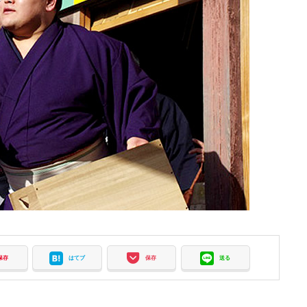
保存
はてブ
保存
送る