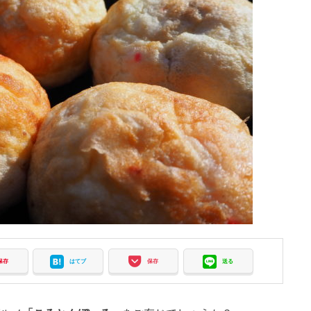
保存
はてブ
保存
送る