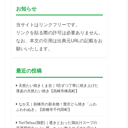
お知らせ
当サイトはリンクフリーです。
リンクを貼る際の許可は必要ありません。
なお、本文の引用は出典元URLの記載をお
願いいたします。
最近の投稿
天然たい焼きくま吉｜1匹ずつ丁寧に焼き上げた
薄皮の天然たい焼き【高崎市棟高町】
なか又｜前橋市の新名物！贅沢どら焼き「ふわ
ふわわぬき」【前橋市千代田町】
ToriTetsu(鶏哲)｜透きとおった鶏出汁スープの
居酒屋的ラーメン屋。ちょい飲みや〆のお店にも