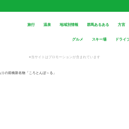
旅行
温泉
地域別情報
群馬あるある
方言
グルメ
スキー場
ドライ
※当サイトはプロモーションが含まれています
入りの前橋新名物「ころとんぼ～る」