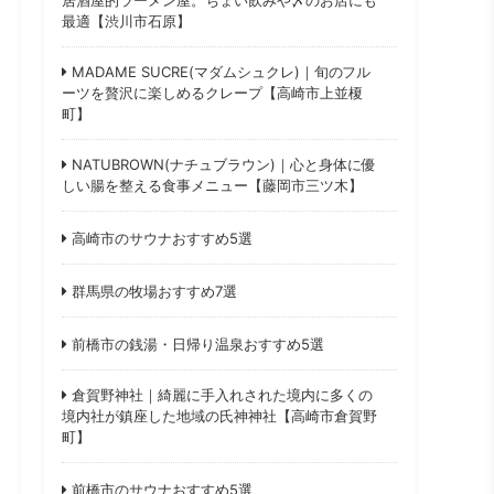
最適【渋川市石原】
MADAME SUCRE(マダムシュクレ)｜旬のフル
ーツを贅沢に楽しめるクレープ【高崎市上並榎
町】
NATUBROWN(ナチュブラウン)｜心と身体に優
しい腸を整える食事メニュー【藤岡市三ツ木】
高崎市のサウナおすすめ5選
群馬県の牧場おすすめ7選
前橋市の銭湯・日帰り温泉おすすめ5選
倉賀野神社｜綺麗に手入れされた境内に多くの
境内社が鎮座した地域の氏神神社【高崎市倉賀野
町】
前橋市のサウナおすすめ5選