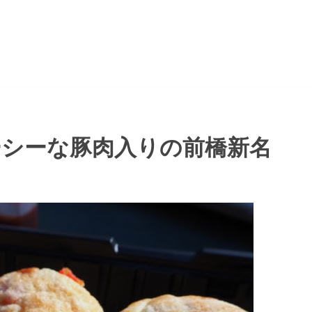
ーシーな豚肉入りの前橋新名
」