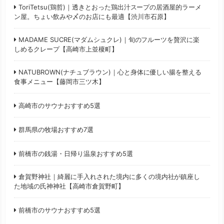
ToriTetsu(鶏哲)｜透きとおった鶏出汁スープの居酒屋的ラーメ
ン屋。ちょい飲みや〆のお店にも最適【渋川市石原】
MADAME SUCRE(マダムシュクレ)｜旬のフルーツを贅沢に楽
しめるクレープ【高崎市上並榎町】
NATUBROWN(ナチュブラウン)｜心と身体に優しい腸を整える
食事メニュー【藤岡市三ツ木】
高崎市のサウナおすすめ5選
群馬県の牧場おすすめ7選
前橋市の銭湯・日帰り温泉おすすめ5選
倉賀野神社｜綺麗に手入れされた境内に多くの境内社が鎮座し
た地域の氏神神社【高崎市倉賀野町】
前橋市のサウナおすすめ5選