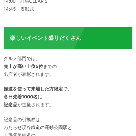
14:00 群馬CLEAR’S
14:45 表彰式
楽しいイベント盛りだくさん
グルメ部門では、
売上が高い上位5位
までの
出店者が表彰されます。
鐡道を使って来場した方限定
で、
各日先着1000名
に
記念品
が進呈されます。
記念品の引換券は
わたらせ渓谷鐡道の運動公園駅と
上毛電気鉄道の