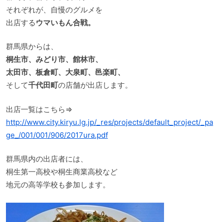
それぞれが、自慢のグルメを
出店する
ウマいもん合戦。
群馬県からは、
桐生市、みどり市、館林市、
太田市、板倉町、大泉町、邑楽町、
そして
千代田町
の店舗が出店します。
出店一覧はこちら⇒
http://www.city.kiryu.lg.jp/_res/projects/default_project/_pa
ge_/001/001/906/2017ura.pdf
群馬県内の出店者には、
桐生第一高校や桐生商業高校など
地元の高等学校も参加します。