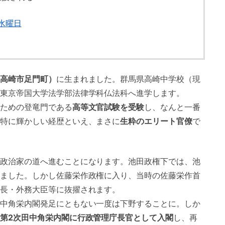
日水曜日
高崎市足門町）
に生まれました。群馬県高崎中学校（現
東京帝国大学法学部法律学科仏法科へ進学します。
ための登竜門である
高等文官試験を受験
し、なんと一番
特に輝かしい経歴といえ、まさに
生粋のエリート官僚
で
政治家の道へ進むことになります。池田政権下では、池
ました。しかし佐藤栄作政権に入り、当時の佐藤栄作首
長・外務大臣等に抜擢されます。
中角栄内閣発足にともない一度は下野することに。しか
第2次田中角栄内閣に行政管理庁長官として入閣
し、再