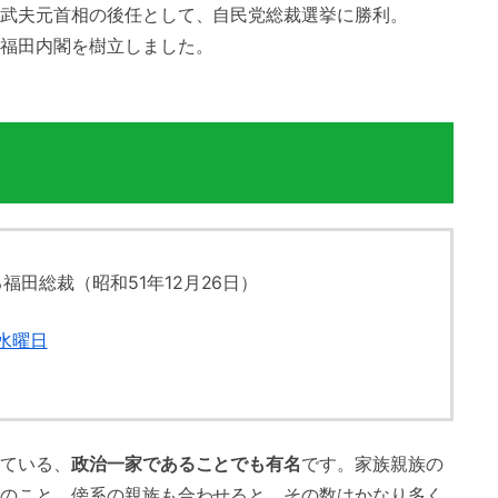
武夫元首相の後任として、自民党総裁選挙に勝利。
福田内閣を樹立しました。
田総裁（昭和51年12月26日）
日水曜日
ている、
政治一家であることでも有名
です。家族親族の
のこと、傍系の親族も合わせると、その数はかなり多く