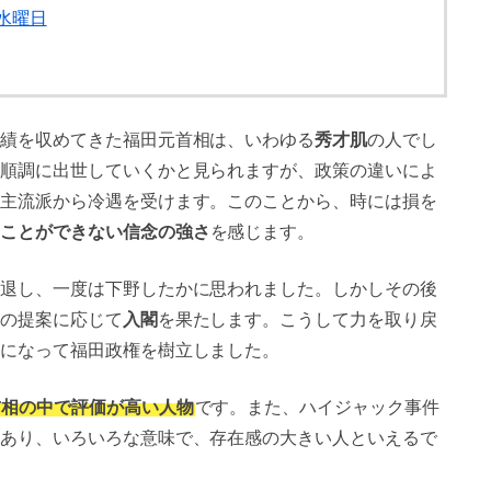
日水曜日
績を収めてきた福田元首相は、いわゆる
秀才肌
の人でし
順調に出世していくかと見られますが、政策の違いによ
主流派から冷遇を受けます。このことから、時には損を
ことができない信念の強さ
を感じます。
退し、一度は下野したかに思われました。しかしその後
の提案に応じて
入閣
を果たします。こうして力を取り戻
になって福田政権を樹立しました。
首相の中で評価が高い人物
です。また、ハイジャック事件
あり、いろいろな意味で、存在感の大きい人といえるで