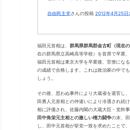
自由民主党
さんの投稿
2012年4月25
福田元首相は、
群馬県群馬郡金古町（現在の
在の群馬県立高崎高等学校）を首席で卒業、
福田元首相は東京大学を卒業後、官僚になる
の成績で合格します。これは政治家の中でも
しょう。
その後、思わぬ事件により大蔵省を退官し、
田勇人元首相との仲違いにより冷遇され続け
相に評価され、佐藤内閣の大蔵大臣・党幹事
田中角栄元主相との激しい権力闘争
の末、田
し、田中元首相が挙党一致を求めたことで、