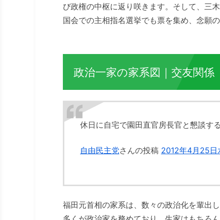
び政権の中枢に返り咲きます。そして、三木
国会での主相指名選挙でも票を集め、念願の
政治一家の家系図｜交友関係
休日に自宅で園田直官房長官と懇談する福
自由民主党
さんの投稿
2012年4月25
福田元首相の家系は、数々の政治化を輩出し
多くが政治家を務めており、生家はもちろん