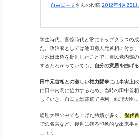
自由民主党
さんの投稿
2012年4月25
学生時代、官僚時代と常にトップクラスの成
た。政治家としては池田勇人元首相に付き、
り池田政権を批判したことで、自民党内部の
するとわかっていても、
自分の意思を曲げる
田中元首相との激しい権力闘争
には事実上敗
に田中内閣に協力するため、当時の田中首相
していき、自民党総裁選で勝利、総理大臣に
総理大臣の中でも上げた功績が多く、
歴代
での名言など、後世に残る印象的な出来事も
しょう。