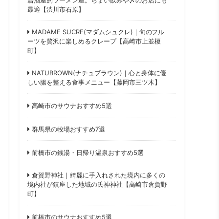
最適【渋川市石原】
MADAME SUCRE(マダムシュクレ)｜旬のフル
ーツを贅沢に楽しめるクレープ【高崎市上並榎
町】
NATUBROWN(ナチュブラウン)｜心と身体に優
しい腸を整える食事メニュー【藤岡市三ツ木】
高崎市のサウナおすすめ5選
群馬県の牧場おすすめ7選
前橋市の銭湯・日帰り温泉おすすめ5選
倉賀野神社｜綺麗に手入れされた境内に多くの
境内社が鎮座した地域の氏神神社【高崎市倉賀野
町】
前橋市のサウナおすすめ5選