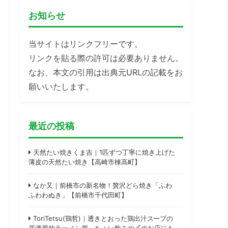
お知らせ
当サイトはリンクフリーです。
リンクを貼る際の許可は必要ありません。
なお、本文の引用は出典元URLの記載をお
願いいたします。
最近の投稿
天然たい焼きくま吉｜1匹ずつ丁寧に焼き上げた
薄皮の天然たい焼き【高崎市棟高町】
なか又｜前橋市の新名物！贅沢どら焼き「ふわ
ふわわぬき」【前橋市千代田町】
ToriTetsu(鶏哲)｜透きとおった鶏出汁スープの
居酒屋的ラーメン屋。ちょい飲みや〆のお店にも