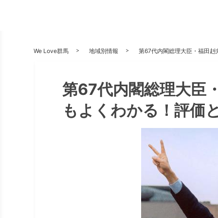
We Love群馬
地域別情報
第67代内閣総理大臣・福田赳夫
第67代内閣総理大臣・福
もよくわかる！評価