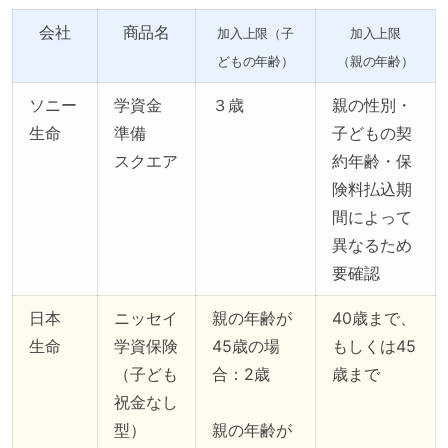
会社
商品名
加入上限（子
加入上限
どもの年齢）
（親の年齢）
ソニー
学資金
３歳
親の性別・
生命
準備
子どもの契
スクエア
約年齢・保
険料払込期
間によって
異なるため
要確認
日本
ニッセイ
親の年齢が
40歳まで、
生命
学資保険
45歳の場
もしくは45
（子ども
合：2歳
歳まで
祝金なし
型）
親の年齢が