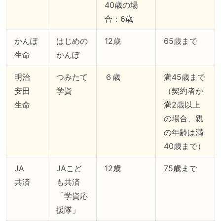
40歳の場
合：6歳
かんぽ
はじめの
12歳
65歳まで
生命
かんぽ
明治
つみたて
６歳
満45歳まで
安田
学資
（契約者が
生命
満2歳以上
の場合、親
の年齢は満
40歳まで）
JA
JAこど
12歳
75歳まで
共済
も共済
「学資応
援隊」