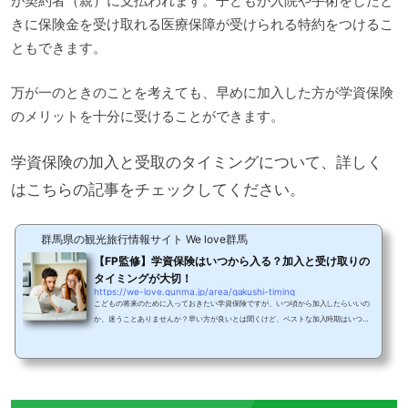
が契約者（親）に支払われます。子どもが入院や手術をしたと
きに保険金を受け取れる医療保障が受けられる特約をつけるこ
ともできます。
万が一のときのことを考えても、早めに加入した方が学資保険
のメリットを十分に受けることができます。
学資保険の加入と受取のタイミングについて、詳しく
はこちらの記事をチェックしてください。
群馬県の観光旅行情報サイト We love群馬
【FP監修】学資保険はいつから入る？加入と受け取りの
タイミングが大切！
https://we-love.gunma.jp/area/gakushi-timing
こどもの将来のために入っておきたい学資保険ですが、いつ頃から加入したらいいの
か、迷うことありませんか？早い方が良いとは聞くけど、ベストな加入時期はいつな
のか？また、いざ加入するとして学資金の受け取り時期はいつにするべきなのか？今
回はそんな疑問を解決するために、学資保険の加入時期と受取時期について、一番お
得な方法を教えます！学資保険の加入は早いほどお得！学資保険への加入は、できれ
ば出産前やこどもが0歳のときがおすすめです。その後も早ければ早いほうがお得で
す。早いことによるメリット①保険料が...