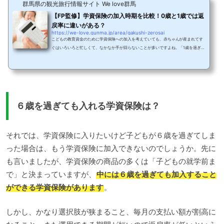
群馬県の観光旅行情報サイト We love群馬
【FP監修】学資保険の加入時期を比較！0歳と1歳では返
戻率に違いがある？
https://we-love.gunma.jp/area/gakushi-zerosai
こどもの教育資金のために学資保険への加入を考えていても、赤ちゃんが産まれてす
ぐはいろいろと忙しくて、なかなか手が回らないことが多いですよね。「1歳を過ぎて
からでも変わらないのでは？」と思うママもいると思いますが、実は学資保険は0歳
のうちに加入する方がお得なんです。0歳と1歳で加入した場合のシミュレーション比
較では実際に0歳と1歳では返戻率がどれほど違うのかを数字で見ていきましょう。今
回は「ソニー生命学資金準備スクエア」を例に挙げ、シュミレーションしてみまし
た。このプランは、子供が中学進学前の10歳で...
６歳を過ぎても入れる学資保険は？
それでは、学資保険に入りたいけど子どもが６歳を過ぎてしま
った場合は、もう学資保険に加入できないのでしょうか。先に
も言いましたが、学資保険の商品の多くは「子どもの就学前ま
で」と決まっていますが、
中には６歳を過ぎても加入すること
ができる学資保険があります
。
しかし、かなり選択肢が狭まること、毎月の支払い額が割高に