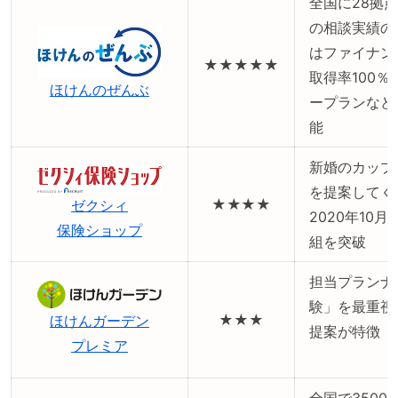
全国に28拠
の相談実績の
はファイナン
★★★★★
取得率100
ほけんのぜんぶ
ープランなど
能
新婚のカップ
を提案してく
★★★★
ゼクシィ
2020年10
保険ショップ
組を突破
担当プランナ
験」を最重視
★★★
ほけんガーデン
提案が特徴
プレミア
全国で3500