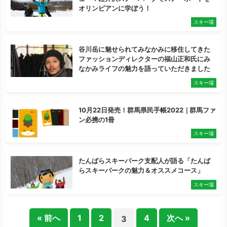
オリンピアンに学ぼう！
スキー場
谷川岳に魅せられてみなかみに移住してきた
ファッションディレクターの福山正和氏にみ
なかみライフの魅力を語っていただきました
スキー場
10月22日発売！群馬県民手帳2022｜群馬ファ
ン必携の1冊
スキー場
たんばらスキーパーク支配人が語る「たんば
らスキーパークの魅力＆オススメコース」
スキー場
« 前へ
1
2
4
次へ »
3