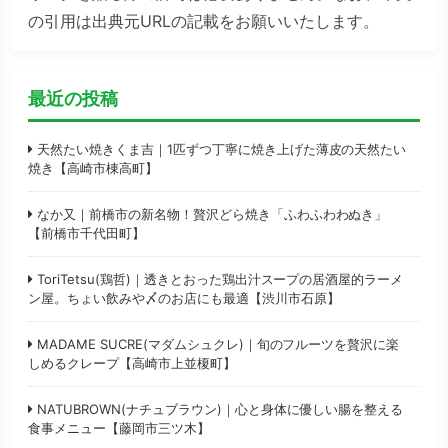
の引用は出典元URLの記載をお願いいたします。
最近の投稿
天然たい焼きくま吉｜1匹ずつ丁寧に焼き上げた薄皮の天然たい
焼き【高崎市棟高町】
なか又｜前橋市の新名物！贅沢どら焼き「ふわふわわぬき」
【前橋市千代田町】
ToriTetsu(鶏哲)｜透きとおった鶏出汁スープの居酒屋的ラーメ
ン屋。ちょい飲みや〆のお店にも最適【渋川市石原】
MADAME SUCRE(マダムシュクレ)｜旬のフルーツを贅沢に楽
しめるクレープ【高崎市上並榎町】
NATUBROWN(ナチュブラウン)｜心と身体に優しい腸を整える
食事メニュー【藤岡市三ツ木】