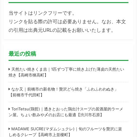
当サイトはリンクフリーです。
リンクを貼る際の許可は必要ありません。なお、本文
の引用は出典元URLの記載をお願いいたします。
最近の投稿
天然たい焼きくま吉｜1匹ずつ丁寧に焼き上げた薄皮の天然たい
焼き【高崎市棟高町】
なか又｜前橋市の新名物！贅沢どら焼き「ふわふわわぬき」
【前橋市千代田町】
ToriTetsu(鶏哲)｜透きとおった鶏出汁スープの居酒屋的ラーメ
ン屋。ちょい飲みや〆のお店にも最適【渋川市石原】
MADAME SUCRE(マダムシュクレ)｜旬のフルーツを贅沢に楽
しめるクレープ【高崎市上並榎町】