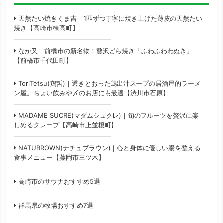
天然たい焼きくま吉｜1匹ずつ丁寧に焼き上げた薄皮の天然たい
焼き【高崎市棟高町】
なか又｜前橋市の新名物！贅沢どら焼き「ふわふわわぬき」
【前橋市千代田町】
ToriTetsu(鶏哲)｜透きとおった鶏出汁スープの居酒屋的ラーメ
ン屋。ちょい飲みや〆のお店にも最適【渋川市石原】
MADAME SUCRE(マダムシュクレ)｜旬のフルーツを贅沢に楽
しめるクレープ【高崎市上並榎町】
NATUBROWN(ナチュブラウン)｜心と身体に優しい腸を整える
食事メニュー【藤岡市三ツ木】
高崎市のサウナおすすめ5選
群馬県の牧場おすすめ7選