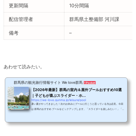
更新間隔
10分間隔
配信管理者
群馬県土整備部 河川課
備考
–
あわせて読みたい。
群馬県の観光旅行情報サイト We love群馬
1 Pocket
【2026年最新】群馬の室内＆屋外プールおすすめ10選
｜子どもが喜ぶスライダー・ホ...
https://we-love.gunma.jp/leisure/pool
暑い夏がやってきました！次のお休みにプールに行こうと思っている方は必見。今回
は 群馬のおすすめ プールをピックアップします。「スライダーを楽しみたい！」「温
泉地でのんびりプールに入りたい！」それぞれの楽しみ方に合わせて選べる群馬のプ
ールをご紹介します。【定番】群馬県の絶対外さない人気プールまずは、定番プール
を押さえておきたい！という人向けの、おすすめ プールをご紹介しましょう。アクセ
スしやすい好立地なので「プールだけでなく観光も楽しみたい」という方にもおすす
めですよ。群馬県のおすすめプール①カリ...