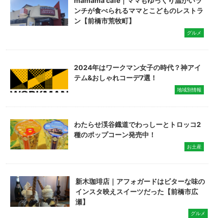
mamama cafe｜ママもゆっくり温かいラ
ンチが食べられるママとこどものレストラ
ン【前橋市荒牧町】
グルメ
2024年はワークマン女子の時代？神アイ
テム&おしゃれコーデ7選！
地域別情報
わたらせ渓谷鐡道でわっしーとトロッコ2
種のポップコーン発売中！
お土産
新木珈琲店｜アフォガードはビターな味の
インスタ映えスイーツだった【前橋市広
瀬】
グルメ