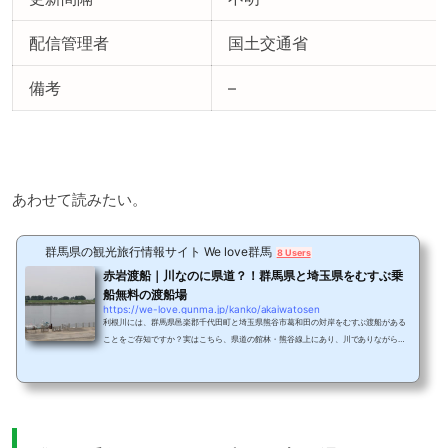
配信管理者
国土交通省
備考
–
あわせて読みたい。
群馬県の観光旅行情報サイト We love群馬
8 Users
赤岩渡船｜川なのに県道？！群馬県と埼玉県をむすぶ乗
船無料の渡船場
https://we-love.gunma.jp/kanko/akaiwatosen
利根川には、群馬県邑楽郡千代田町と埼玉県熊谷市葛和田の対岸をむすぶ渡船がある
ことをご存知ですか？実はこちら、県道の館林・熊谷線上にあり、川でありながら立
派な県道なんです。そのため、渡船の運賃は無料！！群馬県が千代田町に運営を委託
して運行しているので、気軽に乗船できます。利根川を渡る、橋のない唯一の公道。
今回は赤岩渡船をご紹介します。上杉謙信の文献にも記された、歴史ある「赤岩渡
船」上杉謙信の文献によると、赤岩の渡船場は戦国時代の末にはすでに機能していた
そう。船による輸送だけでなく、船をつなぎ合...