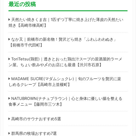
最近の投稿
天然たい焼きくま吉｜1匹ずつ丁寧に焼き上げた薄皮の天然たい
焼き【高崎市棟高町】
なか又｜前橋市の新名物！贅沢どら焼き「ふわふわわぬき」
【前橋市千代田町】
ToriTetsu(鶏哲)｜透きとおった鶏出汁スープの居酒屋的ラーメ
ン屋。ちょい飲みや〆のお店にも最適【渋川市石原】
MADAME SUCRE(マダムシュクレ)｜旬のフルーツを贅沢に楽
しめるクレープ【高崎市上並榎町】
NATUBROWN(ナチュブラウン)｜心と身体に優しい腸を整える
食事メニュー【藤岡市三ツ木】
高崎市のサウナおすすめ5選
群馬県の牧場おすすめ7選