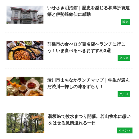
いせさき明治館｜歴史を感じる和洋折衷建
築と伊勢崎銘仙に感動
観光
前橋市の食べログ百名店へランチに行こ
う！いま食べるべきおすすめ3選
グルメ
渋川市まちなかランチマップ｜学生が選ん
だ渋川一押しの味をずらり！
グルメ
暮坂峠で牧水まつり開催。若山牧水に想い
をはせる風情溢れる一日
イベント