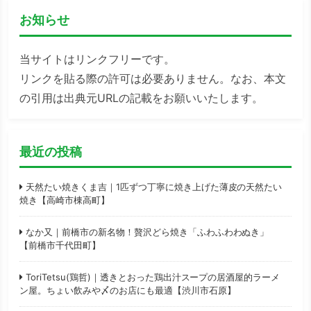
お知らせ
当サイトはリンクフリーです。
リンクを貼る際の許可は必要ありません。なお、本文
の引用は出典元URLの記載をお願いいたします。
最近の投稿
天然たい焼きくま吉｜1匹ずつ丁寧に焼き上げた薄皮の天然たい
焼き【高崎市棟高町】
なか又｜前橋市の新名物！贅沢どら焼き「ふわふわわぬき」
【前橋市千代田町】
ToriTetsu(鶏哲)｜透きとおった鶏出汁スープの居酒屋的ラーメ
ン屋。ちょい飲みや〆のお店にも最適【渋川市石原】