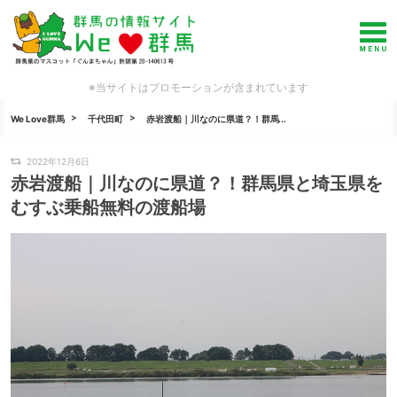
※当サイトはプロモーションが含まれています
We Love群馬
千代田町
赤岩渡船｜川なのに県道？！群馬...
2022年12月6日
赤岩渡船｜川なのに県道？！群馬県と埼玉県を
むすぶ乗船無料の渡船場