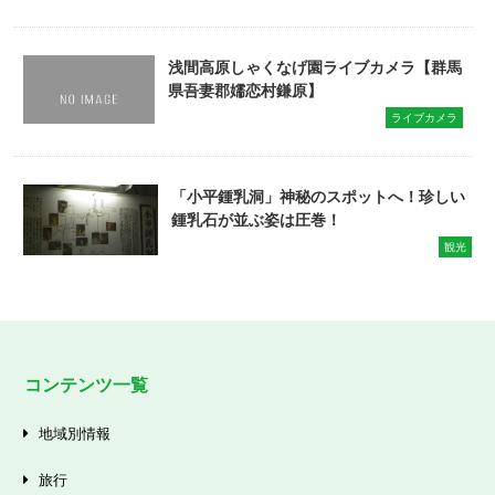
浅間高原しゃくなげ園ライブカメラ【群馬
県吾妻郡嬬恋村鎌原】
ライブカメラ
「小平鍾乳洞」神秘のスポットへ！珍しい
鍾乳石が並ぶ姿は圧巻！
観光
コンテンツ一覧
地域別情報
旅行