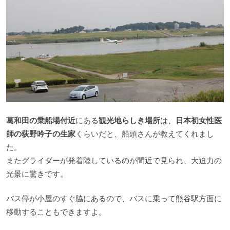
葛和田の乗船場付近
にある
観光地らしき場所
は、
日本初女性医
師の荻野吟子の生家
くらいだと、船頭さんが教えてくれまし
た。
またグライダーが発着陸しているのが間近で見られ、大迫力の
光景に驚きです。
バス停が小屋のすぐ脇にあるので、バスに乗って熊谷駅方面に
移動することもできますよ。