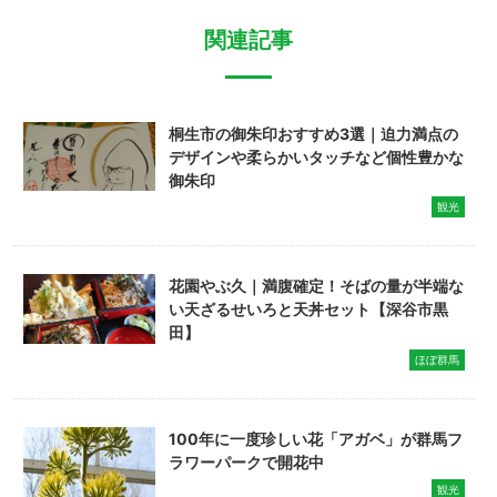
関連記事
桐生市の御朱印おすすめ3選｜迫力満点の
デザインや柔らかいタッチなど個性豊かな
御朱印
観光
花園やぶ久｜満腹確定！そばの量が半端な
い天ざるせいろと天丼セット【深谷市黒
田】
ほぼ群馬
100年に一度珍しい花「アガベ」が群馬フ
ラワーパークで開花中
観光