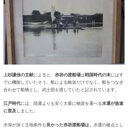
上杉謙信の文献
によると、
赤岩の渡船場
は
戦国時代の末
にはす
でに機能していたそう。船による輸送だけでなく、船をつなぎ
合わせて船橋とし、武士団を渡していたと記されています。
江戸時代
には、陸運よりも安く大量に物資を運べる
水運が急速
に普及
しました。
水深が深く立地条件も
良かった赤岩渡船場は、
水運の拠点とし