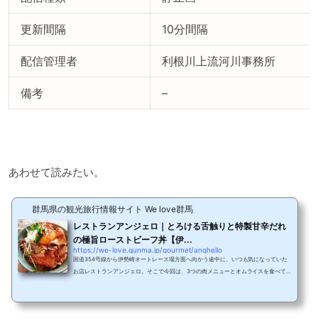
更新間隔
10分間隔
配信管理者
利根川上流河川事務所
備考
–
あわせて読みたい。
群馬県の観光旅行情報サイト We love群馬
レストランアンジェロ｜とろける舌触りと特製甘辛だれ
の極旨ローストビーフ丼【伊...
https://we-love.gunma.jp/gourmet/anghello
国道354号線から伊勢崎オートレース場方面へ向かう途中に、いつも気になっていた
お店レストランアンジェロ。そこで今回は、3つの肉メニューとオムライスを食べて
きました！お店の場所韮塚町交差点を北へ向かい、すぐ左手に「超目玉千円ステー
キ」の気になる張り紙。反対側から。真っすぐ進むと湯楽の里伊勢崎店がある韮塚町
交差点。4つのテナントが入る一角にレストランアンジェロは店を構えます。店内の