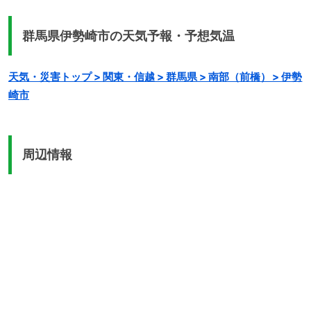
様子扉を開けると可愛い猫ちゃん(置物？)がお出迎え。ピンクを基調としたメルヘン
チックな店内。飲み物はセルフ。お水ではなく麦茶...
群馬県伊勢崎市の天気予報・予想気温
天気・災害トップ > 関東・信越 > 群馬県 > 南部（前橋） > 伊勢
崎市
周辺情報