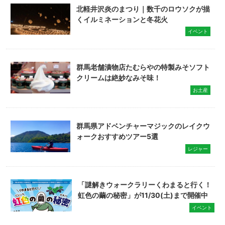
北軽井沢炎のまつり｜数千のロウソクが描
くイルミネーションと冬花火
イベント
群馬老舗漬物店たむらやの特製みそソフト
クリームは絶妙なみそ味！
お土産
群馬県アドベンチャーマジックのレイクウ
ォークおすすめツアー5選
レジャー
「謎解きウォークラリーくわまると行く！
虹色の繭の秘密」が11/30(土)まで開催中
イベント