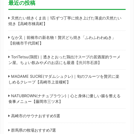
最近の投稿
天然たい焼きくま吉｜1匹ずつ丁寧に焼き上げた薄皮の天然たい
焼き【高崎市棟高町】
なか又｜前橋市の新名物！贅沢どら焼き「ふわふわわぬき」
【前橋市千代田町】
ToriTetsu(鶏哲)｜透きとおった鶏出汁スープの居酒屋的ラーメ
ン屋。ちょい飲みや〆のお店にも最適【渋川市石原】
MADAME SUCRE(マダムシュクレ)｜旬のフルーツを贅沢に楽
しめるクレープ【高崎市上並榎町】
NATUBROWN(ナチュブラウン)｜心と身体に優しい腸を整える
食事メニュー【藤岡市三ツ木】
高崎市のサウナおすすめ5選
群馬県の牧場おすすめ7選