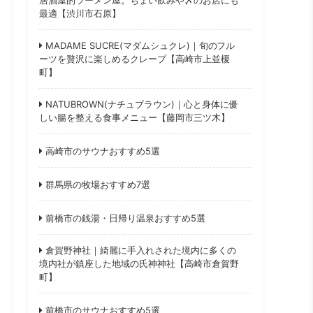
最適【渋川市石原】
MADAME SUCRE(マダムシュクレ)｜旬のフル
ーツを贅沢に楽しめるクレープ【高崎市上並榎
町】
NATUBROWN(ナチュブラウン)｜心と身体に優
しい腸を整える食事メニュー【藤岡市三ツ木】
高崎市のサウナおすすめ5選
群馬県の牧場おすすめ7選
前橋市の銭湯・日帰り温泉おすすめ5選
倉賀野神社｜綺麗に手入れされた境内に多くの
境内社が鎮座した地域の氏神神社【高崎市倉賀野
町】
前橋市のサウナおすすめ5選