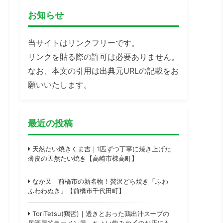
お知らせ
当サイトはリンクフリーです。
リンクを貼る際の許可は必要ありません。
なお、本文の引用は出典元URLの記載をお
願いいたします。
最近の投稿
天然たい焼きくま吉｜1匹ずつ丁寧に焼き上げた
薄皮の天然たい焼き【高崎市棟高町】
なか又｜前橋市の新名物！贅沢どら焼き「ふわ
ふわわぬき」【前橋市千代田町】
ToriTetsu(鶏哲)｜透きとおった鶏出汁スープの
居酒屋的ラーメン屋。ちょい飲みや〆のお店にも