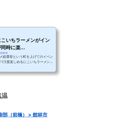
にこいちラーメンがイン
時に楽...
epore
メ総選挙という町を上げてのイベン
杯で2度楽しめるにこいちラーメンな
のにこいちラーメンと地元民熱愛の
ょう。芸能人も足繁く通う大人気ラ
黒を基調としたお店です。目の前に
はグルメ総選挙の終わり際、おすす
した。店内はカウンターにテーブル
..
気温
 南部（前橋） > 館林市