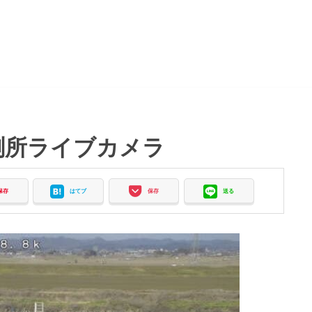
測所ライブカメラ
保存
はてブ
保存
送る