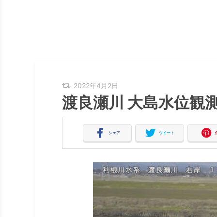
2022年4月2日
渡良瀬川 大島水位観
シェア
ツイート