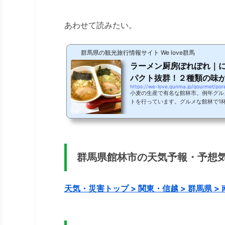
あわせて読みたい。
群馬県の観光旅行情報サイト We love群馬
ラーメン厨房ぽれぽれ｜
パクト抜群！２種類の味が同
https://we-love.gunma.jp/gourmet/por
小麦の生産で有名な館林市。例年グル
トを行っています。グルメな館林で1
るものがあると言う。インパクト抜群
ラーメン厨房ぽれぽれをご紹介しまし
ーメンラーメン厨房ぽれぽれの外観。
広々とした駐車場あり。お邪魔した時
めのメニューが看板に掲示されていま
席そしてお座敷あり、1人でもグループ.
群馬県館林市の天気予報・予想
天気・災害トップ > 関東・信越 > 群馬県 >