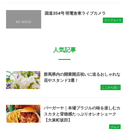
国道354号 明電舎東ライブカメラ
ライブカメラ
人気記事
群馬県内の開業開店祝いに送るおしゃれな
花やスタンド3選！
ここから近い
バーガーヤ｜本場ブラジルの味を楽しむカ
スカタと背徳感たっぷりオレオシェーク
【大泉町坂田】
グルメ