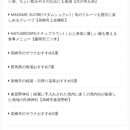
ン屋。ちょい飲みや〆のお店にも最適【渋川市石原】
MADAME SUCRE(マダムシュクレ)｜旬のフルーツを贅沢に楽
しめるクレープ【高崎市上並榎町】
NATUBROWN(ナチュブラウン)｜心と身体に優しい腸を整える
食事メニュー【藤岡市三ツ木】
高崎市のサウナおすすめ5選
群馬県の牧場おすすめ7選
前橋市の銭湯・日帰り温泉おすすめ5選
倉賀野神社｜綺麗に手入れされた境内に多くの境内社が鎮座し
た地域の氏神神社【高崎市倉賀野町】
前橋市のサウナおすすめ5選