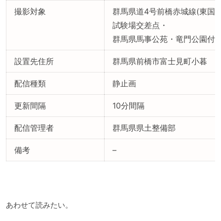
撮影対象
群馬県道4号前橋赤城線(東国文
試験場交差点・
群馬県馬事公苑・竜門公園付
設置先住所
群馬県前橋市富士見町小暮
配信種類
静止画
更新間隔
10分間隔
配信管理者
群馬県県土整備部
備考
–
あわせて読みたい。