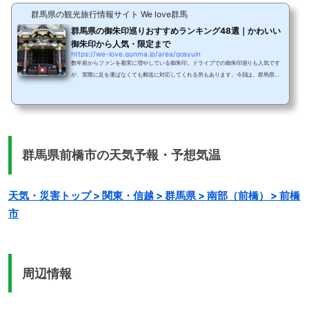
群馬県の観光旅行情報サイト We love群馬
群馬県の御朱印巡りおすすめランキング48選｜かわいい
御朱印から人気・限定まで
https://we-love.gunma.jp/area/gosyuin
数年前からファンを着実に増やしている御朱印。ドライブでの御朱印巡りも人気です
が、実際に足を運ばなくても郵送に対応してくれる所もあります。今回は、群馬県で
御朱印が人気の神社やお寺を、市町村・エリアごとにご紹介します。あなたの御朱印
コレクションにぜひ加えてくださいね！※神社やお寺は不定休で、社務所の営業時間
なども変わることがあります。詳細は各施設に直接お問い合わせください。高崎市の
御朱印①榛名神社群馬でも指折りのパワースポット榛名神社。開運、五穀豊穣、商売
繁盛などのご利益があると言われています。 御...
群馬県前橋市の天気予報・予想気温
天気・災害トップ > 関東・信越 > 群馬県 > 南部（前橋） > 前橋
市
周辺情報