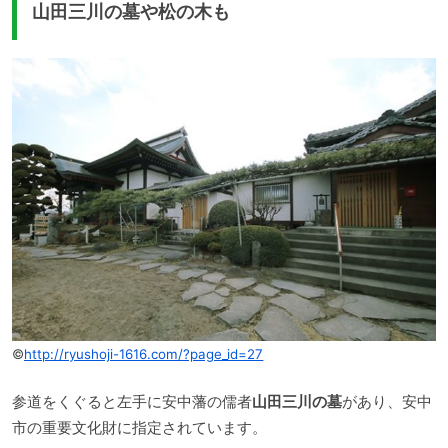
山田三川の墓や松の木も
©
http://ryushoji-1616.com/?page_id=27
参道をくぐると左手に安中藩の儒者
山田三川の墓
があり、安中
市の重要文化財に指定されています。