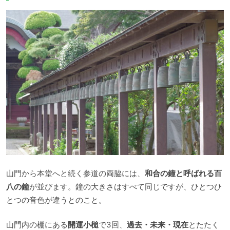
山門から本堂へと続く参道の両脇には、
和合の鐘と呼ばれる百
八の鐘
が並びます。鐘の大きさはすべて同じですが、ひとつひ
とつの音色が違うとのこと。
山門内の棚にある
開運小槌
で3回、
過去・未来・現在
とたたく