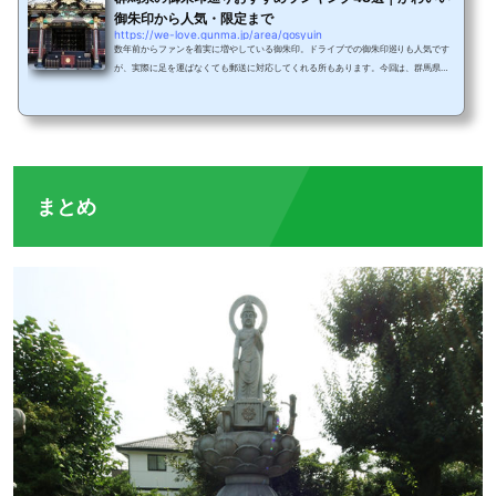
御朱印から人気・限定まで
https://we-love.gunma.jp/area/gosyuin
数年前からファンを着実に増やしている御朱印。ドライブでの御朱印巡りも人気です
が、実際に足を運ばなくても郵送に対応してくれる所もあります。今回は、群馬県で
御朱印が人気の神社やお寺を、市町村・エリアごとにご紹介します。あなたの御朱印
コレクションにぜひ加えてくださいね！※神社やお寺は不定休で、社務所の営業時間
なども変わることがあります。詳細は各施設に直接お問い合わせください。高崎市の
御朱印①榛名神社群馬でも指折りのパワースポット榛名神社。開運、五穀豊穣、商売
繁盛などのご利益があると言われています。 御...
まとめ