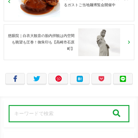
るガストご当地麺博覧会開催中
慈眼院｜白衣大観音の胎内拝観は内空間
も眺望も圧巻！御朱印も【高崎市石原
町】
検索