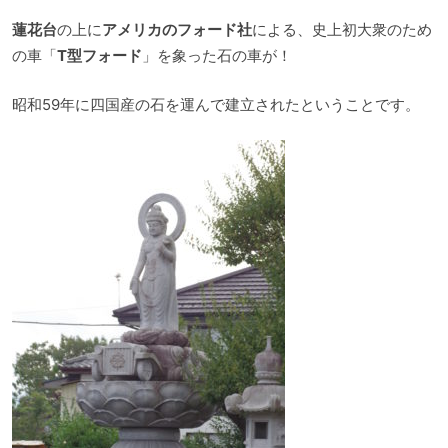
蓮花台
の上に
アメリカのフォード社
による、史上初大衆のため
の車「
T型フォード
」を象った石の車が！
昭和59年に四国産の石を運んで建立されたということです。