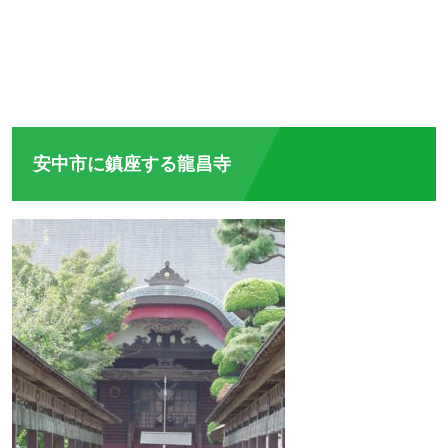
安中市に鎮座する龍昌寺