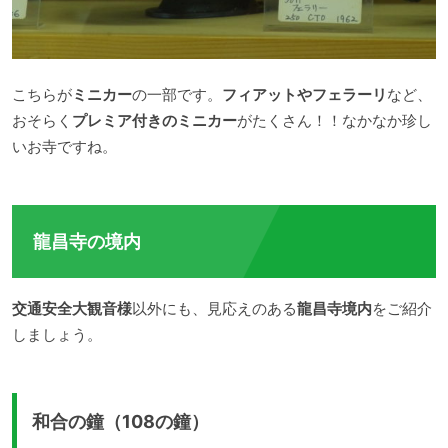
こちらが
ミニカー
の一部です。
フィアットやフェラーリ
など、
おそらく
プレミア付きのミニカー
がたくさん！！なかなか珍し
いお寺ですね。
龍昌寺の境内
交通安全大観音様
以外にも、見応えのある
龍昌寺境内
をご紹介
しましょう。
和合の鐘（108の鐘）