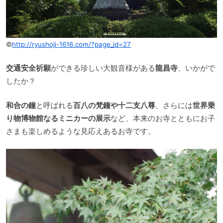
©
http://ryushoji-1616.com/?page_id=27
交通安全祈願
ができる珍しい大観音様がある
龍昌寺
、いかがで
したか？
和合の鐘
と呼ばれる
百八の梵鐘や十二支八尊
、さらには
世界乗
り物博物館なるミニカーの展示
など、本来のお寺とともにお子
さまも楽しめるような見応えあるお寺です。