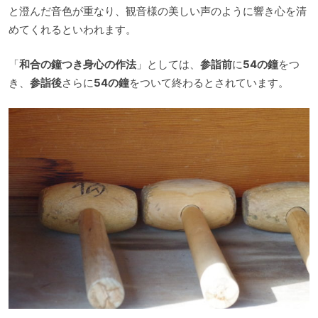
と澄んだ音色が重なり、観音様の美しい声のように響き心を清
めてくれるといわれます。
「
和合の鐘つき身心の作法
」としては、
参詣前
に
54の鐘
をつ
き、
参詣後
さらに
54の鐘
をついて終わるとされています。