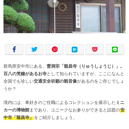
群馬県安中市にある、
曹洞宗「龍昌寺（りゅうしょうじ）」。
百八の梵鐘があるお寺
として知られていますが、ここになんと
全国でも珍しい
交通安全祈願の観音像
があるのをご存じでしょ
うか？
境内には、車好きのご住職によるコレクションを展示した
ミニ
カーの博物館
まであり、ユニークなお参りができると話題の
安
中市「龍昌寺」
をご紹介しましょう。