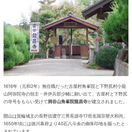
1616年（元和2年）無住職だった古屋村角峯院と下野尻村小龍
山阿弥陀寺の領主・井伊兵部少輔に願い出て、古屋村と下野尻
の寺号をもらい受けて
洞谷山角峯院龍昌寺
が建立されました。
開山は箕輪城主の長野信濃守三男長源寺17世名国宗譽大和尚。
1650年頃には徳川幕府より40石八斗余の御朱印地を賜ったと
されています。