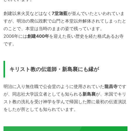
創建以来火災などはなく
7堂迦藍
が並んでいたといわれていま
すが、明治の廃仏毀釈で山門と本堂以外解体されてしまったと
のことで、本堂は当時のままの姿で残っています。
2006年には
創建400年
を迎えた長い歴史を経た格式あるお寺
です。
キリスト教の伝道師・新島襄にも縁が
明治に入り無住職で公会堂のように使用されていた
龍昌寺
です
が、同志社大学設立者としても知られる
新島襄
が、米国でキリ
スト教の洗礼を受け神学を学んで帰国した際に最初の伝道演説
をしたが所としても知られています。