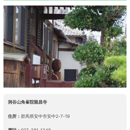
洞谷山角峯院龍昌寺
住所：
群馬県安中市安中2-7-19