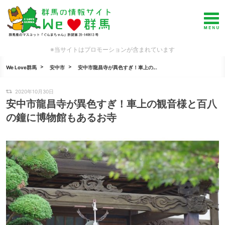
※当サイトはプロモーションが含まれています
We Love群馬
安中市
安中市龍昌寺が異色すぎ！車上の...
2020年10月30日
安中市龍昌寺が異色すぎ！車上の観音様と百八
の鐘に博物館もあるお寺