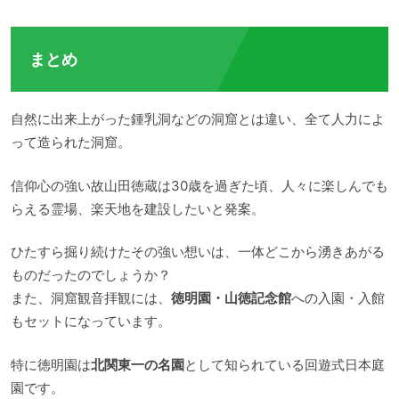
まとめ
自然に出来上がった鍾乳洞などの洞窟とは違い、全て人力によ
って造られた洞窟。
信仰心の強い故山田徳蔵は30歳を過ぎた頃、人々に楽しんでも
らえる霊場、楽天地を建設したいと発案。
ひたすら掘り続けたその強い想いは、一体どこから湧きあがる
ものだったのでしょうか？
また、洞窟観音拝観には、
徳明園・山徳記念館
への入園・入館
もセットになっています。
特に徳明園は
北関東一の名園
として知られている回遊式日本庭
園です。