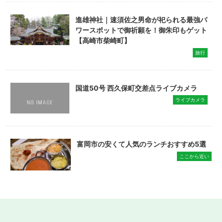
進雄神社｜速須佐之男命が祀られる最強パ
ワースポットで御祈願を！御朱印もゲット
【高崎市柴崎町】
旅行
国道50号 西久保町交差点ライブカメラ
ライブカメラ
富岡市の安くて人気のランチおすすめ5選
ここから近い