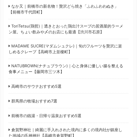
なか又｜前橋市の新名物！贅沢どら焼き「ふわふわわぬき」
【前橋市千代田町】
ToriTetsu(鶏哲)｜透きとおった鶏出汁スープの居酒屋的ラーメ
ン屋。ちょい飲みや〆のお店にも最適【渋川市石原】
MADAME SUCRE(マダムシュクレ)｜旬のフルーツを贅沢に楽
しめるクレープ【高崎市上並榎町】
NATUBROWN(ナチュブラウン)｜心と身体に優しい腸を整える
食事メニュー【藤岡市三ツ木】
高崎市のサウナおすすめ5選
群馬県の牧場おすすめ7選
前橋市の銭湯・日帰り温泉おすすめ5選
倉賀野神社｜綺麗に手入れされた境内に多くの境内社が鎮座し
た地域の氏神神社【高崎市倉賀野町】