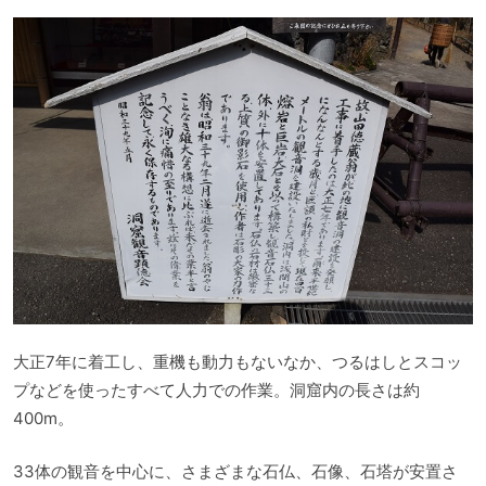
大正7年に着工し、重機も動力もないなか、つるはしとスコッ
プなどを使ったすべて人力での作業。洞窟内の長さは約
400m。
33体の観音を中心に、さまざまな石仏、石像、石塔が安置さ