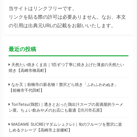
当サイトはリンクフリーです。
リンクを貼る際の許可は必要ありません。なお、本文
の引用は出典元URLの記載をお願いいたします。
最近の投稿
天然たい焼きくま吉｜1匹ずつ丁寧に焼き上げた薄皮の天然たい
焼き【高崎市棟高町】
なか又｜前橋市の新名物！贅沢どら焼き「ふわふわわぬき」
【前橋市千代田町】
ToriTetsu(鶏哲)｜透きとおった鶏出汁スープの居酒屋的ラーメ
ン屋。ちょい飲みや〆のお店にも最適【渋川市石原】
MADAME SUCRE(マダムシュクレ)｜旬のフルーツを贅沢に楽
しめるクレープ【高崎市上並榎町】