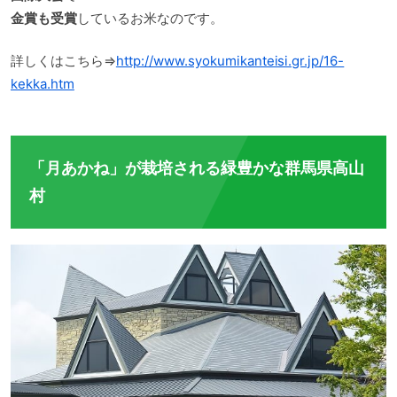
金賞も受賞
しているお米なのです。
詳しくはこちら⇒
http://www.syokumikanteisi.gr.jp/16-
kekka.htm
「月あかね」が栽培される緑豊かな群馬県高山
村