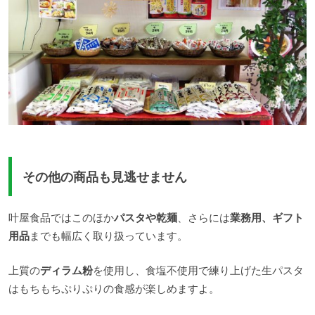
その他の商品も見逃せません
叶屋食品ではこのほか
パスタや乾麺
、さらには
業務用、ギフト
用品
までも幅広く取り扱っています。
上質の
ディラム粉
を使用し、食塩不使用で練り上げた生パスタ
はもちもちぷりぷりの食感が楽しめますよ。