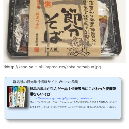
©http://kano-ya.it-bill.jp/products/soba-setsubun.jpg
群馬県の観光旅行情報サイト We love群馬
群馬の風土が生んだ一品！伝統製法にこだわった伊藤製
麺ならいそば
https://we-love.gunma.jp/gourmet/naraisoba
水沢うどんやおっきりこみ、ひもかわうどんなど群馬にはさまざまな種類のうどんが
ありますが、ならいそばをご存じでしょうか？今回は、榛名山の名水とからっ風が生
み出す吉岡名物のならいそばをご紹介します。伊藤製麺が作り出すこだわりのならい
そば群馬三名山の一つ榛名山のふもとにある伊藤製麺は、戦後すぐに創業しました。
現在では、大量生産が当たり前の時代ですが、群馬特有の乾燥した気候を生かした昔
ながらの作り方を変えることなく、今も手作業で麺を作っています。ちなみに製品名