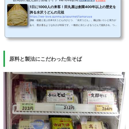
449 Shares
8 Users
1日に1000人の来客！田丸屋は創業400年以上の歴史を
誇る水沢うどんの元祖
https://we-love.gunma.jp/gourmet/tamaruya
讃岐・稲庭と並ぶ日本3大うどんのひとつ、「水沢うどん」。麺は強いコシと弾力が
あり、透き通るような白さが特長です。一般的に冷たいざるうどんで提供され、つけ
汁は醤油つゆ、胡麻つゆなど、店舗によっても違いがあるそう。なかでも、渋川市伊
香保町にある創業天正10年「田丸屋」は、もっとも古くからある水沢うどんの大本家
です。小麦粉、水、塩、出汁、素材にこだわりを持ち、昔ながらの伝統と製法を軸に
しながらも、新しいものを取り入れているという、さらなるこだわりも！日常食でも
あるうどんを「特別」に、そして「贅沢」に堪...
原料と製法にこだわった生そば