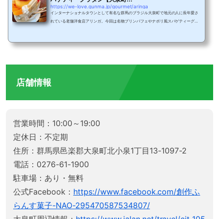
https://we-love.gunma.jp/gourmet/aringa
インターナショナルタウンとして有名な群馬のブラジル大泉町で地元の人に長年愛さ
れている老舗洋食店アリンガ。今回は名物プリンパフェやナポリ風スパゲティーグラ
タンなどの洋食メニューを頂いてきました。お店の場所大泉町役場からハナミズキ通
りを南へ約50mの場所に店舗を構えます。かわいらしいレンガの壁に、入口のガラス
の扉に書かれた「レストラン＆スイーツカフェ」の文字。楽しみです。店内の様子地
元の老舗洋食屋さんだけあって、会社員からご夫婦、家族連れまで幅広い層のお客さ
んが次々とやってきます。ワインレッドのソフ...
店舗情報
営業時間：10:00～19:00
定休日：不定期
住所：群馬県邑楽郡大泉町北小泉1丁目13-1097-2
電話：0276-61-1900
駐車場：あり・無料
公式Facebook：
https://www.facebook.com/創作ふ
らんす菓子-NAO-295470587534807/
大泉町周辺情報：
https://www.jalan.net/travel/cit_105