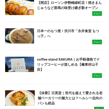
【閉店】ローソン伊勢崎緑町店！焼きまん
じゅうなど群馬の味受け継ぎ新オープン
グルメ
日本一のもつ煮！渋川市「永井食堂 もつ
っ子」へ
グルメ
coffee stand SAKURA｜お手軽価格でド
リップコーヒーが楽しめる【榛東村山子
田】
グルメ
【休業】日英堂｜世代を超えて愛される老
舗ベーカリーの魅力とは？ヘルシー志向の
パンも絶品
グルメ