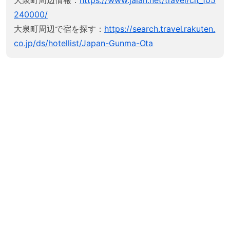
240000/
大泉町周辺で宿を探す：
https://search.travel.rakuten.
co.jp/ds/hotellist/Japan-Gunma-Ota