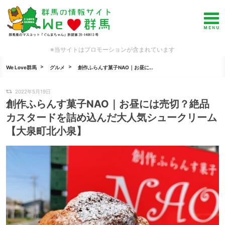
※当サイトはプロモーションが含まれています
We Love群馬
グルメ
創作ふらんす菓子NAO｜お昼に...
2022年5月19日
創作ふらんす菓子NAO｜お昼には売切？絶品
カスタードを詰め込んだ大人気シュークリーム
【大泉町北小泉】