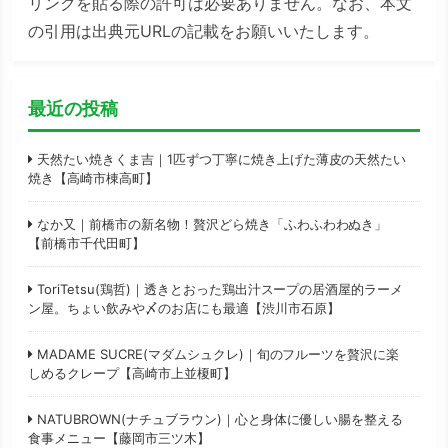
リンクを貼る際の許可は必要ありません。なお、本文
の引用は出典元URLの記載をお願いいたします。
最近の投稿
天然たい焼きくま吉｜1匹ずつ丁寧に焼き上げた薄皮の天然たい
焼き【高崎市棟高町】
なか又｜前橋市の新名物！贅沢どら焼き「ふわふわわぬき」
【前橋市千代田町】
ToriTetsu(鶏哲)｜透きとおった鶏出汁スープの居酒屋的ラーメ
ン屋。ちょい飲みや〆のお店にも最適【渋川市石原】
MADAME SUCRE(マダムシュクレ)｜旬のフルーツを贅沢に楽
しめるクレープ【高崎市上並榎町】
NATUBROWN(ナチュブラウン)｜心と身体に優しい腸を整える
食事メニュー【藤岡市三ツ木】