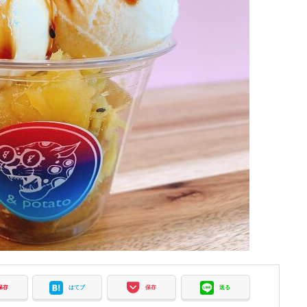
保存
はてブ
保存
送る