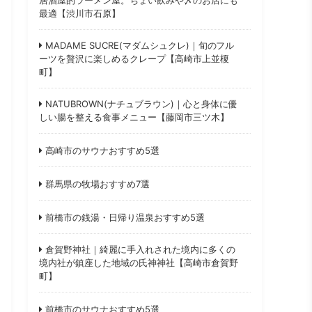
最適【渋川市石原】
MADAME SUCRE(マダムシュクレ)｜旬のフル
ーツを贅沢に楽しめるクレープ【高崎市上並榎
町】
NATUBROWN(ナチュブラウン)｜心と身体に優
しい腸を整える食事メニュー【藤岡市三ツ木】
高崎市のサウナおすすめ5選
群馬県の牧場おすすめ7選
前橋市の銭湯・日帰り温泉おすすめ5選
倉賀野神社｜綺麗に手入れされた境内に多くの
境内社が鎮座した地域の氏神神社【高崎市倉賀野
町】
前橋市のサウナおすすめ5選