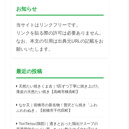
お知らせ
当サイトはリンクフリーです。
リンクを貼る際の許可は必要ありません。
なお、本文の引用は出典元URLの記載をお
願いいたします。
最近の投稿
天然たい焼きくま吉｜1匹ずつ丁寧に焼き上げた
薄皮の天然たい焼き【高崎市棟高町】
なか又｜前橋市の新名物！贅沢どら焼き「ふわ
ふわわぬき」【前橋市千代田町】
ToriTetsu(鶏哲)｜透きとおった鶏出汁スープの
居酒屋的ラーメン屋。ちょい飲みや〆のお店にも