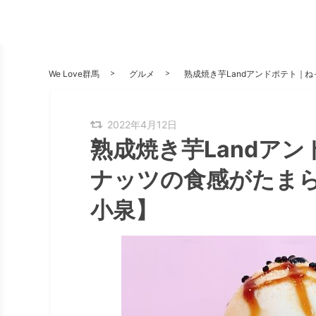
We Love群馬
グルメ
熟成焼き芋Landアンドポテト｜
2022年4月12日
熟成焼き芋Landア
ナッツの食感がたま
小泉】